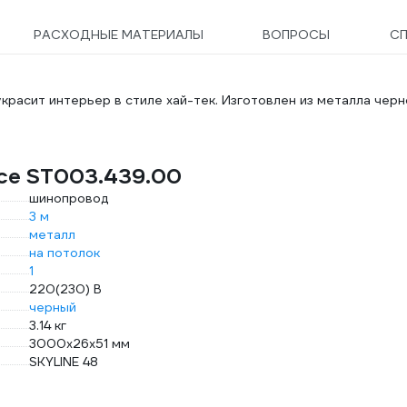
РАСХОДНЫЕ МАТЕРИАЛЫ
ВОПРОСЫ
С
красит интерьер в стиле хай-тек. Изготовлен из металла черн
uce ST003.439.00
шинопровод
3 м
металл
на потолок
1
220(230) В
черный
3.14 кг
3000х26х51 мм
SKYLINE 48