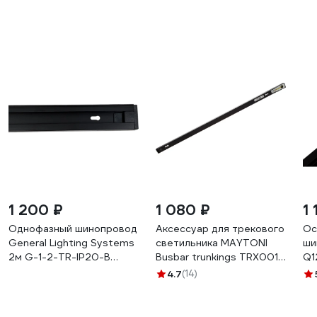
1 200 ₽
1 080 ₽
1 
Однофазный шинопровод
Аксессуар для трекового
Ос
General Lighting Systems
светильника MAYTONI
ши
2м G-1-2-TR-IP20-B
Busbar trunkings TRX001-
Q1
черный 581220
111B
SE
4.7
(14)