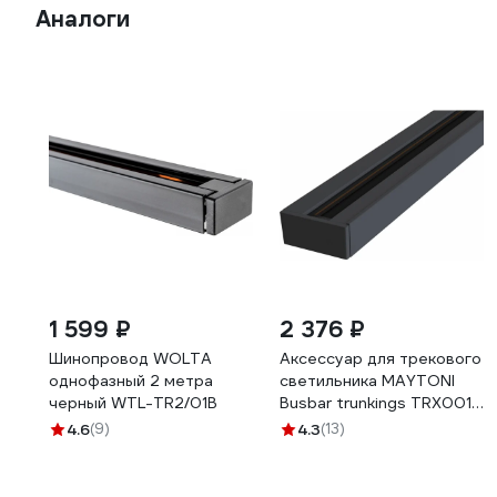
Аналоги
1 599 ₽
2 376 ₽
Шинопровод WOLTA
Аксессуар для трекового
однофазный 2 метра
светильника MAYTONI
черный WTL-TR2/01B
Busbar trunkings TRX001-
112B
4.6
(9)
4.3
(13)