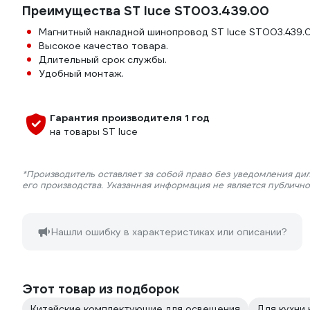
Преимущества ST luce ST003.439.00
Магнитный накладной шинопровод ST luce ST003.439.
Высокое качество товара.
Длительный срок службы.
Удобный монтаж.
Гарантия производителя 1 год
на товары ST luce
*Производитель оставляет за собой право без уведомления ди
его производства. Указанная информация не является публичн
Нашли ошибку в характеристиках или описании?
Этот товар из подборок
Китайские комплектующие для освещения
Для кухни