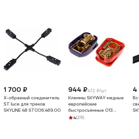
1 700 ₽
944 ₽
4
472 ₽/шт
X-образный соединитель
Клеммы SKYWAY медные
Вс
ST luce для треков
европейские
св
SKYLINE 48 ST006.469.00
быстросъёмные 013
SK
S06701013
4
(29)