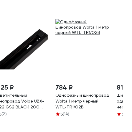
125 ₽
784 ₽
815 
ветительный
Однофазный шинопровод
Шиноп
нопровод Volpe UBX-
Wolta 1 метр черный
однофа
22 GS2 BLACK 200
WTL-TR1/02B
черный
T01 2м UL-00006044
5
(2)
5
(14)
5
(8)