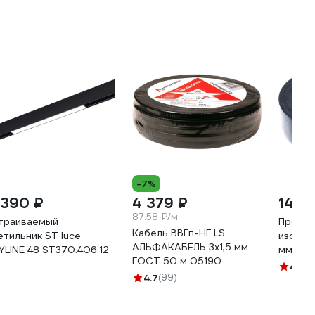
-7%
 390 ₽
4 379 ₽
144 
87.58 ₽/м
траиваемый
Профес
Кабель ВВГп-НГ LS
етильник ST luce
изолен
АЛЬФАКАБЕЛЬ 3х1,5 мм
YLINE 48 ST370.406.12
мм, 20
ГОСТ 50 м 05190
030
4.7
(3
4.7
(99)