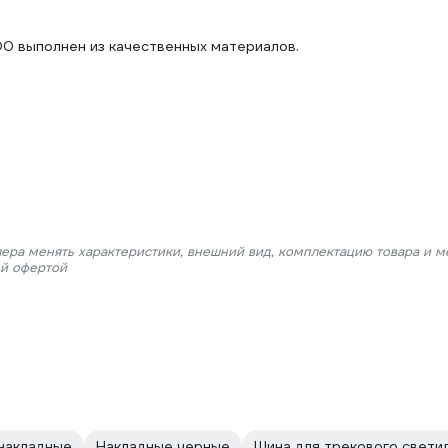
00 выполнен из качественных материалов.
лера менять характеристики, внешний вид, комплектацию товара и м
ой офертой
 накладные
Накладные черные
Шина для трекового свети