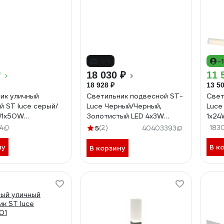
-5%
-
₽
18 030 ₽
11 
18 928 ₽
13 50
ик уличный
Светильник подвесной ST-
Свет
й ST luce серый/
Luce Черный/Черный,
Luce
U1х50W
Золотистый LED 4х3W
1х24
01.01
3000K ST luce
SL43
4
5
(2)
183
40403393
SL6210.403.04
ну
В к
В корзину