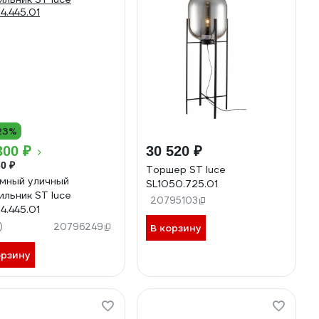
23%
300 ₽
30 520 ₽
0 ₽
Торшер ST luce
мный уличный
SL1050.725.01
ильник ST luce
20795103
4.445.01
)
20796249
В корзину
орзину