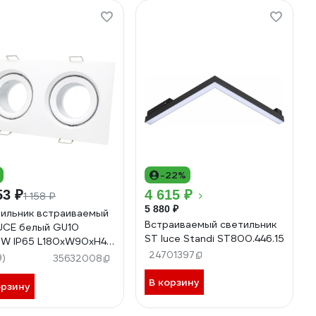
-22%
53 ₽
4 615 ₽
1 158 ₽
5 880 ₽
ильник встраиваемый
Встраиваемый светильник
UCE белый GU10
ST luce Standi ST800.446.15
W IP65 L180xW90xH40
 без ламп
24701397
9)
35632008
5.528.02
В корзину
орзину