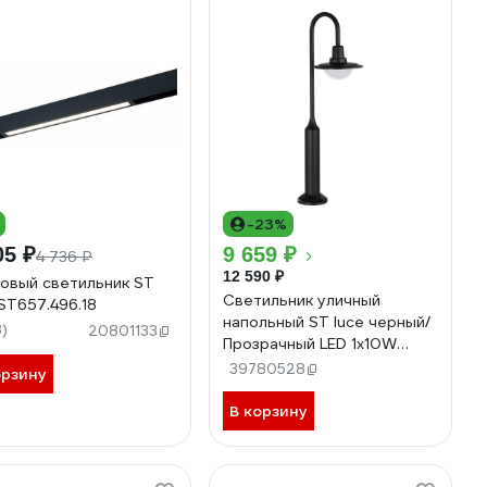
-23%
05 ₽
9 659 ₽
4 736 ₽
12 590 ₽
овый светильник ST
Светильник уличный
 ST657.496.18
напольный ST luce черный/
3)
20801133
Прозрачный LED 1х10W
4000K SL9512.405.01
39780528
орзину
В корзину