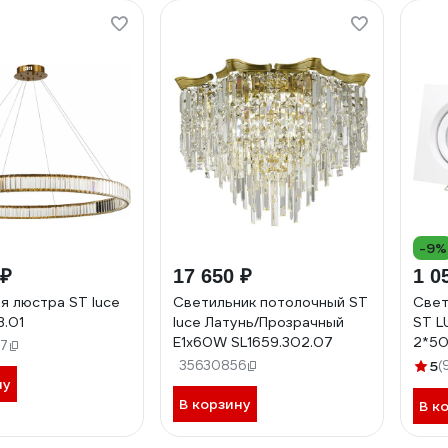
-9%
 ₽
17 650 ₽
1 0
я люстра ST luce
Светильник потолочный ST
Свет
3.01
luce Латунь/Прозрачный
ST L
E1х60W SL1659.302.07
2*50
7
220V
35630856
5
(
ST25
ну
В корзину
В к