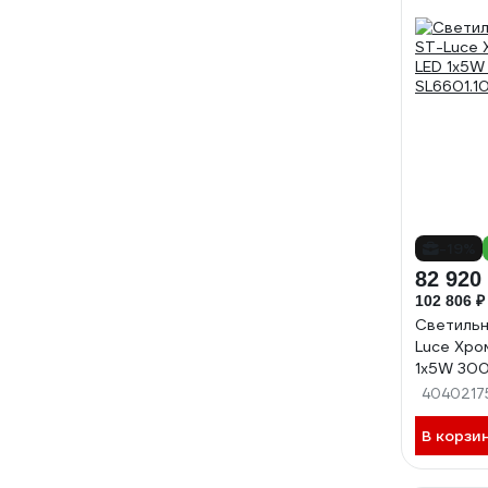
-19%
82 920
102 806 ₽
Светильн
Luce Хро
1х5W 300
SL6601.10
4040217
В корзи