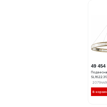
49 454
Подвесна
SL1622.31
2079449
В корзи