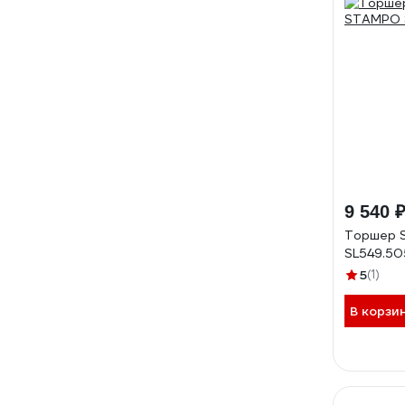
9 540 
Торшер 
SL549.50
5
(1)
В корзи