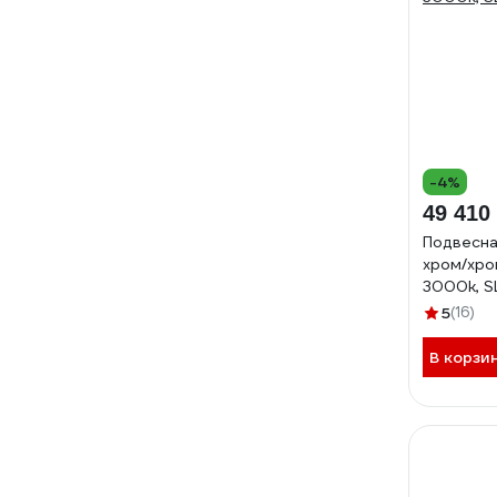
-4%
49 410
Подвесна
хром/хро
3000k, S
5
(16)
В корзи