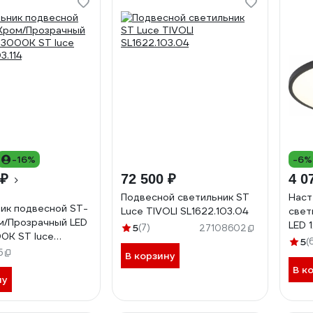
-16%
-6%
 ₽
72 500 ₽
4 0
Подвесной светильник ST
Наст
ик подвесной ST-
Luce TIVOLI SL1622.103.04
свет
м/Прозрачный LED
LED 
5
(7)
27108602
0K ST luce
ST60
5
(
3.114
5
В корзину
В к
ну