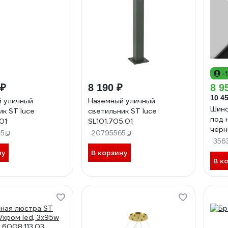
-
 ₽
8 190 ₽
8 9
10 45
 уличный
Наземный уличный
Шино
ик ST luce
светильник ST luce
под 
.01
SL101.705.01
черн
55
20795565
ST04
356
ну
В корзину
В к