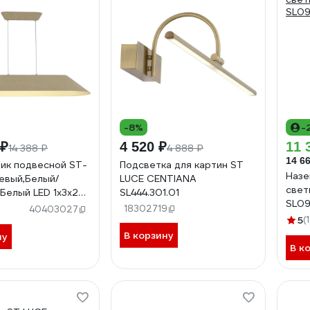
-8%
-
 ₽
4 520 ₽
11 
14 388 ₽
4 888 ₽
14 66
ик подвесной ST-
Подсветка для картин ST
Назе
евый,Белый/
LUCE CENTIANA
свет
Белый LED 1х3х2W
SL444.301.01
SL09
L3001.813.01
18302719
40403027
5
(1
В корзину
ну
В к