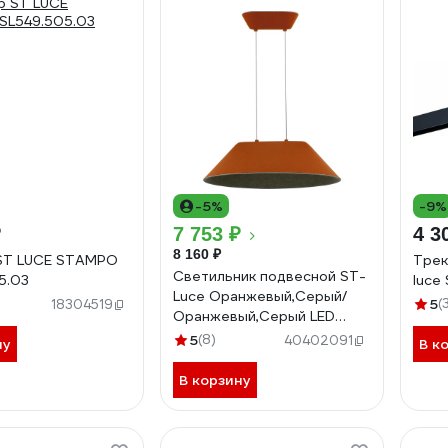
-5%
-9%
₽
7 753 ₽
4 3
8 160 ₽
ST LUCE STAMPO
Трек
Светильник подвесной ST-
5.03
luce
Luce Оранжевый,Серый/
5
(
18304519
Оранжевый,Серый LED
1х12W ST luce SL3001.723.01
5
(8)
40402091
ну
В к
В корзину