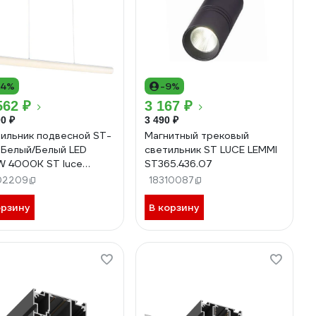
14%
-9%
562 ₽
3 167 ₽
0 ₽
3 490 ₽
ильник подвесной ST-
Магнитный трековый
 Белый/Белый LED
светильник ST LUCE LEMMI
W 4000K ST luce
ST365.436.07
9.503.01
02209
18310087
орзину
В корзину