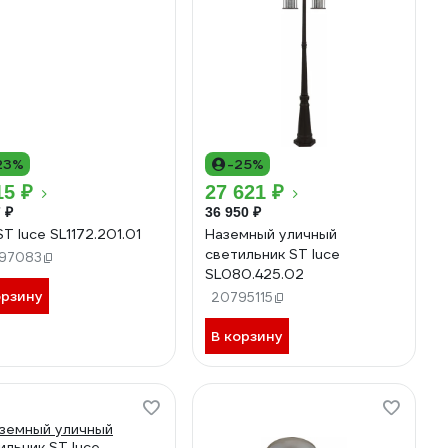
23%
-25%
15 ₽
27 621 ₽
 ₽
36 950 ₽
ST luce SL1172.201.01
Наземный уличный
светильник ST luce
97083
SL080.425.02
орзину
20795115
В корзину