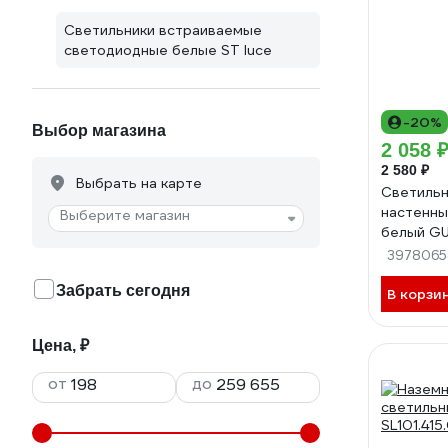
Светильники встраиваемые
светодиодные белые ST luce
-20%
Выбор магазина
2 058 
2 580 ₽
Выбрать на карте
Светильн
настенны
Выберите магазин
белый G
SL9008.7
3978065
Забрать сегодня
В корзи
Цена, ₽
от
до