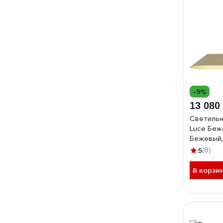
-9%
13 080
Светильн
Luce Беж
Бежевый,
ST luce S
5
(8)
В корзи