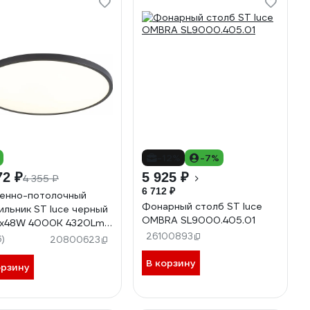
-12%
-7%
72 ₽
5 925 ₽
4 355 ₽
6 712 ₽
енно-потолочный
Фонарный столб ST luce
ильник ST luce черный
OMBRA SL9000.405.01
1х48W 4000K 4320Lm
1.442.48
26100893
6)
20800623
В корзину
орзину