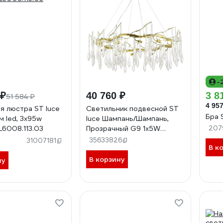
-
 ₽
40 760 ₽
3 8
51 584 ₽
4 957
я люстра ST luce
Светильник подвесной ST
Бра 
м led, 3x95w
luce Шампань/Шампань,
L6008.113.03
Прозрачный G9 1х5W
207
4000K SL1660.203.12
35633826
31007181
В к
В корзину
ну