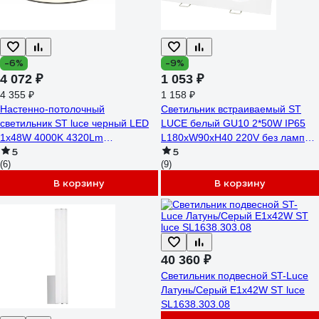
-6%
-9%
4 072 ₽
1 053 ₽
4 355 ₽
1 158 ₽
Настенно-потолочный
Светильник встраиваемый ST
светильник ST luce черный LED
LUCE белый GU10 2*50W IP65
1х48W 4000K 4320Lm
L180xW90xH40 220V без ламп
5
5
ST601.442.48
ST255.528.02
(6)
(9)
В корзину
В корзину
40 360 ₽
Светильник подвесной ST-Luce
Латунь/Серый E1х42W ST luce
SL1638.303.08