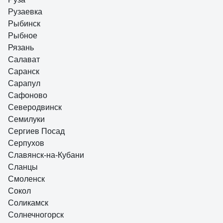
Рузаевка
Рыбинск
Рыбное
Рязань
Салават
Саранск
Сарапул
Сафоново
Северодвинск
Семилуки
Сергиев Посад
Серпухов
Славянск-на-Кубани
Сланцы
Смоленск
Сокол
Соликамск
Солнечногорск