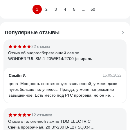
1
2
3
4
5
...
50
Популярные отзывы
22 отзыва
Отзыв об энергосберегающей лампе
WONDERFUL SM-1 20W/E14/2700 (спираль)
900405
Семён У.
15.05.2022
цена. Мощность соответствует заявленной, у меня даже
чуток больше получилось. Правда, у меня напряжение
завышенное. Есть место под РТС прогрева, но он не
распаян. Свет приятный.
12 отзывов
Отзыв о галогенной лампе TDM ELECTRIC
Свеча прозрачная, 28 Вт-230 В-Е27 SQ0341-