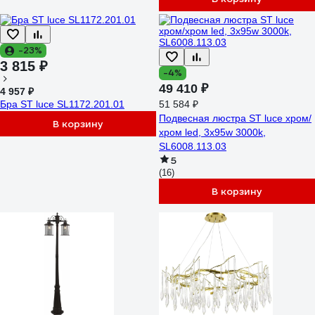
-23%
3 815 ₽
-4%
49 410 ₽
4 957 ₽
Бра ST luce SL1172.201.01
51 584 ₽
Подвесная люстра ST luce хром/
В корзину
хром led, 3x95w 3000k,
SL6008.113.03
5
(16)
В корзину