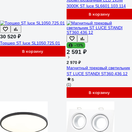
Хром/Прозрачный LED 1х5W
3000K ST luce SL6601.103.114
В корзину
30 520 ₽
Торшер ST luce SL1050.725.01
-13%
В корзину
2 591 ₽
2 970 ₽
Магнитный трековый светильник
ST LUCE STANDI ST360.436.12
5
(1)
В корзину