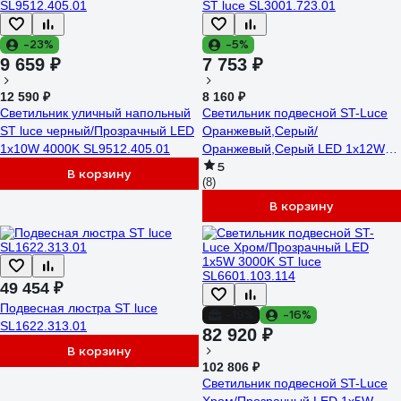
-23%
-5%
9 659 ₽
7 753 ₽
12 590 ₽
8 160 ₽
Светильник уличный напольный
Светильник подвесной ST-Luce
ST luce черный/Прозрачный LED
Оранжевый,Серый/
1х10W 4000K SL9512.405.01
Оранжевый,Серый LED 1х12W
5
ST luce SL3001.723.01
В корзину
(8)
В корзину
49 454 ₽
Подвесная люстра ST luce
-19%
-16%
SL1622.313.01
82 920 ₽
В корзину
102 806 ₽
Светильник подвесной ST-Luce