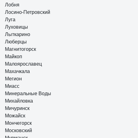
Лобня
Лосино-Петровский
Луга
Луховицы
Лыткарино
Люберцы
Магнитогорск
Майкоп
Малоярославец
Махачкала
Мегион
Миасс
Минеральные Воды
Михайловка
Мичуринск
Можайск
Мончегорск
Московский
Мурманск