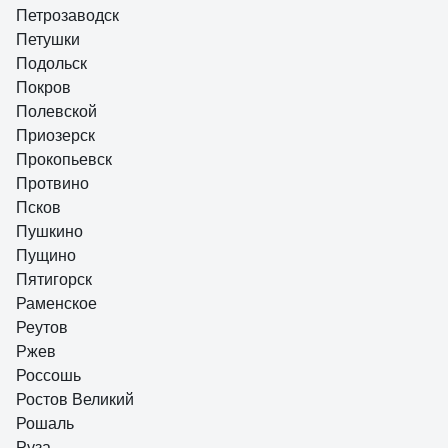
Петрозаводск
Петушки
Подольск
Покров
Полевской
Приозерск
Прокопьевск
Протвино
Псков
Пушкино
Пущино
Пятигорск
Раменское
Реутов
Ржев
Россошь
Ростов Великий
Рошаль
Руза