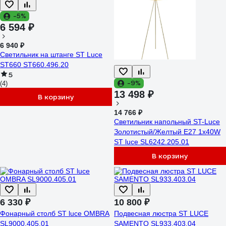
-5%
6 594 ₽
6 940 ₽
Светильник на штанге ST Luce
ST660 ST660.496.20
5
-9%
(4)
13 498 ₽
В корзину
14 766 ₽
Светильник напольный ST-Luce
Золотистый/Желтый E27 1х40W
ST luce SL6242.205.01
В корзину
6 330 ₽
10 800 ₽
Фонарный столб ST luce OMBRA
Подвесная люстра ST LUCE
SL9000.405.01
SAMENTO SL933.403.04