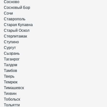
Сосново
Сосновый Бор
Сочи
Ставрополь
Старая Купавна
Старый Оскол
Стерлитамак
Ступино
Сургут
Сызрань
Таганрог
Талдом
Тамбов
Тверь
Темрюк
Тимашевск
Тихвин
Тобольск
Тольятти