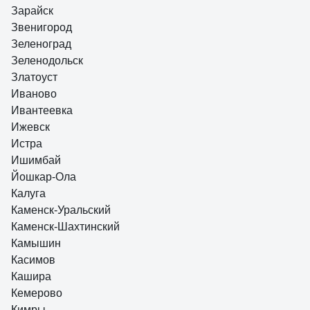
Зарайск
Звенигород
Зеленоград
Зеленодольск
Златоуст
Иваново
Ивантеевка
Ижевск
Истра
Ишимбай
Йошкар-Ола
Калуга
Каменск-Уральский
Каменск-Шахтинский
Камышин
Касимов
Кашира
Кемерово
Кимры