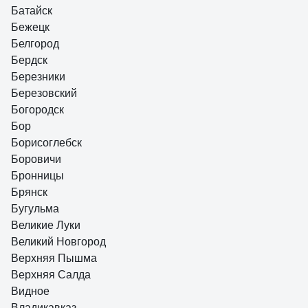
Батайск
Бежецк
Белгород
Бердск
Березники
Березовский
Богородск
Бор
Борисоглебск
Боровичи
Бронницы
Брянск
Бугульма
Великие Луки
Великий Новгород
Верхняя Пышма
Верхняя Салда
Видное
Владикавказ