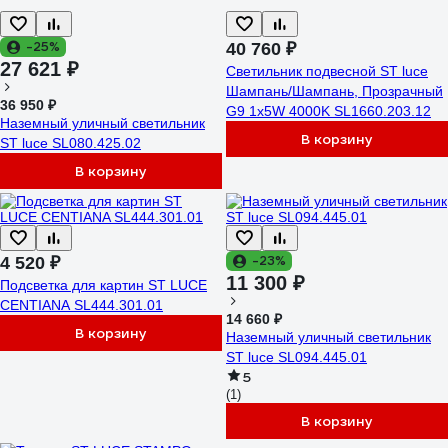
-25%
40 760 ₽
27 621 ₽
Светильник подвесной ST luce
Шампань/Шампань, Прозрачный
36 950 ₽
G9 1х5W 4000K SL1660.203.12
Наземный уличный светильник
В корзину
ST luce SL080.425.02
В корзину
-23%
4 520 ₽
11 300 ₽
Подсветка для картин ST LUCE
CENTIANA SL444.301.01
14 660 ₽
В корзину
Наземный уличный светильник
ST luce SL094.445.01
5
(1)
В корзину