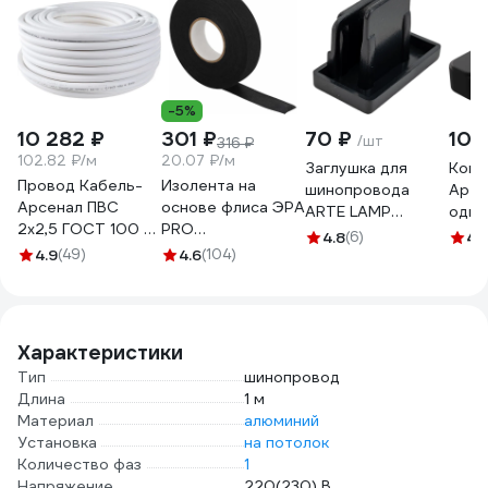
-5%
10 282 ₽
301 ₽
70 ₽
106
/шт
316 ₽
102.82 ₽/м
20.07 ₽/м
Заглушка для
Конн
Провод Кабель-
Изолента на
шинопровода
Apey
Арсенал ПВС
основе флиса ЭРА
ARTE LAMP
одно
2х2,5 ГОСТ 100 м
PRO
A210206
накл
4.8
(6)
4
(1
KARS-51186
PROFLEEC1915 19
4.9
(49)
4.6
(104)
подв
мм, 15 м, 0,3 мм,
шино
черная Б0057181
IP20
чёрн
09-1
Характеристики
Тип
шинопровод
Длина
1 м
Материал
алюминий
Установка
на потолок
Количество фаз
1
Напряжение
220(230) В