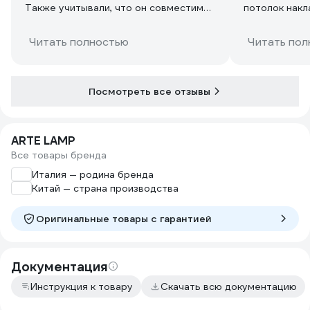
Также учитывали, что он совместим
потолок накл
со всеми соответствующими
трековыми светильниками данного
Читать полностью
Читать пол
производителя, т.е. выбор
светильников довольно широкий.
Качество пластика хорошее. Товар
хорошо упакован на производстве.
Посмотреть все отзывы
Цена адекватная, не завышенная.
Проблем во время его эксплуатации
не испытывали.
ARTE LAMP
Все товары бренда
Италия — родина бренда
Китай — страна производства
Оригинальные товары c гарантией
Документация
Инструкция к товару
Скачать всю документацию