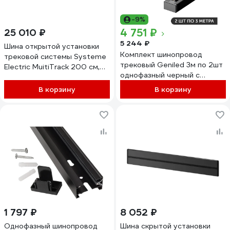
-9%
4 751 ₽
25 010 ₽
5 244 ₽
Шина открытой установки
Комплект шинопровод
трековой системы Systeme
трековый Geniled 3м по 2шт
Electric MuitiTrack 200 см,
однофазный черный c
Антрацит MTK10020B
соеденителями, вводом
В корзину
В корзину
питания и заглушкой
22013_2_22029_2_22031_2_22
1 797 ₽
8 052 ₽
Однофазный шинопровод
Шина скрытой установки