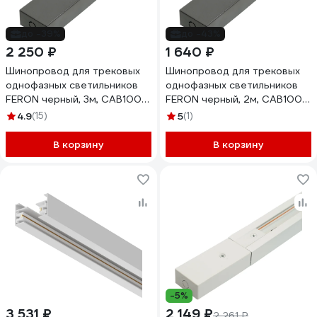
до -39%
до -43%
2 250 ₽
1 640 ₽
Шинопровод для трековых
Шинопровод для трековых
однофазных светильников
однофазных светильников
FERON черный, 3м, CAB1007,
FERON черный, 2м, CAB1007,
51892
51891
4.9
(15)
5
(1)
В корзину
В корзину
-5%
3 531 ₽
2 149 ₽
2 261 ₽