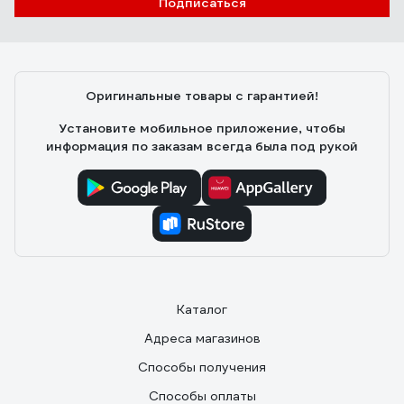
ОЛЕГ Ж.
Подписаться
Цена. Шинопровод довольно тяжелый. Алюминия не
пожалели. Медная (покрытая медью?) шина. Точнее
сказать не могу - шинопровод ставил целиком, ничего
не пилил. Краска держится на корпусе хорошо.
Оригинальные товары с гарантией!
Крепеж для сетевого кабеля приличный. Резьба нигде
не сорвана (что бывает случается на дешевых
Установите мобильное приложение, чтобы
изделиях).
информация по заказам всегда была под рукой
Каталог
Адреса магазинов
Способы получения
Способы оплаты