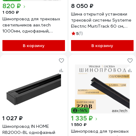
820 ₽
8 050 ₽
1 050 ₽
Шина открытой установки
Шинопровод для трековых
трековой системы Systeme
светильников aax.tech
Electric MuitiTrack 60 см,
1000мм, однофазный,
Антрацит MTK10006B
5
(1)
черный AAX-EVR1-1000-B
AAX-EVR1-Track-1000-B
В корзину
В корзину
-14%
1 335 ₽
1 027 ₽
1 550 ₽
Шинопровод IN HOME
Шинопровод для трековых
RB2000-BL однофазный