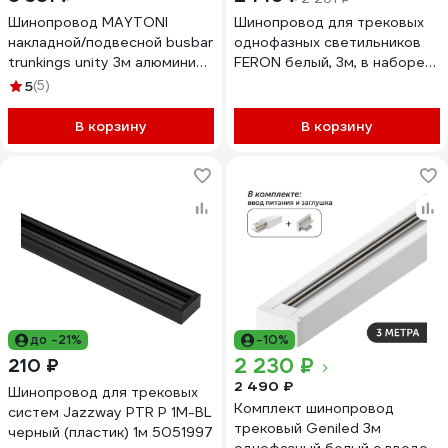
Шинопровод MAYTONI
Шинопровод для трековых
накладной/подвесной busbar
однофазных светильников
trunkings unity 3м алюминий
FERON белый, 3м, в наборе
белый TRX001-113W
токоввод, заглушка,
5
(5)
крепление, CAB1007, 51889
В корзину
В корзину
до -21%
-10%
2 230 ₽
210 ₽
2 490 ₽
Шинопровод для трековых
Комплект шинопровод
систем Jazzway PTR P 1M-BL
трековый Geniled 3м
черный (пластик) 1м 5051997