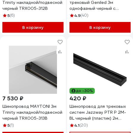
Trinity накладной/подвесной
трековый Geniled 3м
черный TRX005-312B
однофазный черный с
вводом питания и заглушкой
5
(6)
4.9
(40)
22013_22029_22031
В корзину
В корзину
до -30%
7 530 ₽
420 ₽
Шинопровод MAYTONI 3м
Шинопровод для трековых
Trinity накладной/подвесной
систем Jazzway PTR P 2M-
черный TRX005-313B
BL черный (пластик) 2м
5052031
5
(1)
4.1
(20)