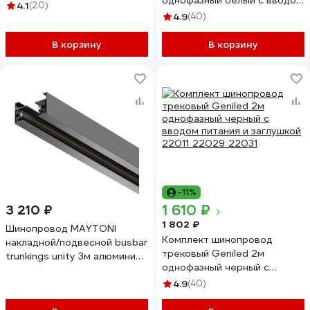
однофазный белый с вводом
4.1
(20)
питания и заглушкой
4.9
(40)
22012_22028_22030
В корзину
В корзину
-11%
1 610 ₽
3 210 ₽
1 802 ₽
Шинопровод MAYTONI
Комплект шинопровод
накладной/подвесной busbar
трековый Geniled 2м
trunkings unity 3м алюминий
однофазный черный с
черный TRX001-113B
вводом питания и заглушкой
4.9
(40)
22011_22029_22031