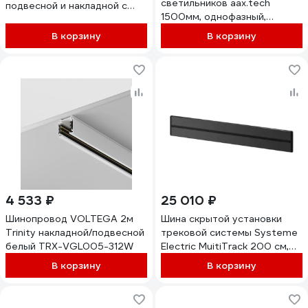
светильников aax.tech
подвесной и накладной с
1500мм, однофазный,
вводом питания
черный AAX-EVR1-1500-B
2000x33x18мм черный
В корзину
В корзину
AAX-EVR1-Track-1500-B
4690612060583
4 533 ₽
25 010 ₽
Шинопровод VOLTEGA 2м
Шина скрытой установки
Trinity накладной/подвесной
трековой системы Systeme
белый TRX-VGL005-312W
Electric MuitiTrack 200 см,
Антрацит MTK11020B
В корзину
В корзину