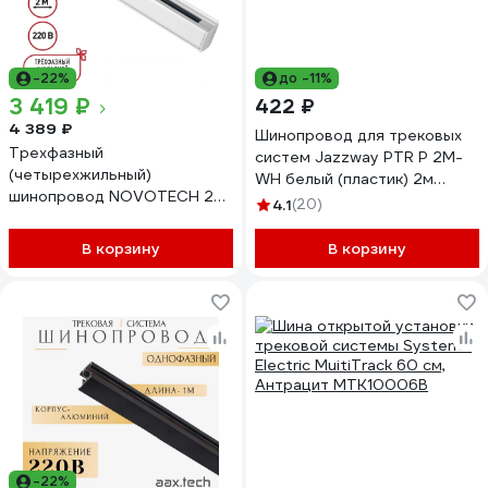
-22%
до -11%
3 419 ₽
422 ₽
4 389 ₽
Шинопровод для трековых
Трехфазный
систем Jazzway PTR P 2M-
(четырехжильный)
WH белый (пластик) 2м
шинопровод NOVOTECH 2м,
5052017
4.1
(20)
в комплекте заглушки 135237
В корзину
В корзину
-22%