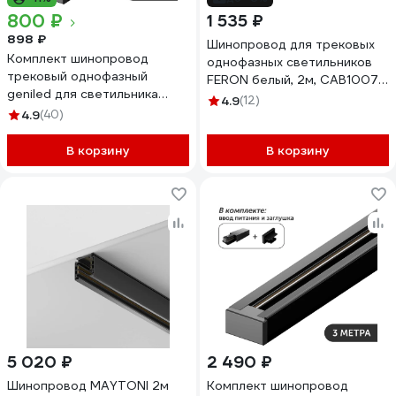
800 ₽
1 535 ₽
898 ₽
Шинопровод для трековых
Комплект шинопровод
однофазных светильников
трековый однофазный
FERON белый, 2м, CAB1007,
geniled для светильника
51888
4.9
(12)
прожектора 1 метр черный с
4.9
(40)
заглушкой и вводом питания
с накладным и подвесным
В корзину
В корзину
монтажом 22070
5 020 ₽
2 490 ₽
Шинопровод MAYTONI 2м
Комплект шинопровод