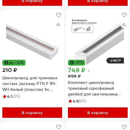
В корзину
В корзину
до -12%
-17%
749 ₽
210 ₽
898 ₽
Шинопровод для трековых
Комплект шинопровод
систем Jazzway PTR P 1M-
трековый однофазный
WH белый (пластик) 1м
geniled для светильника
5051973
4.1
(20)
прожектора 1 метр белый с
4.9
(40)
заглушкой и вводом питания
с накладным и подвесным
В корзину
В корзину
монтажом 22069