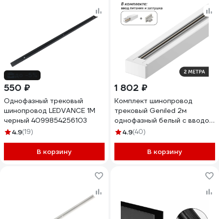
до -5%
550 ₽
1 802 ₽
Однофазный трековый
Комплект шинопровод
шинопровод LEDVANCE 1M
трековый Geniled 2м
черный 4099854256103
однофазный белый с вводом
питания и заглушкой
4.9
(19)
4.9
(40)
22010_22028_22030
В корзину
В корзину