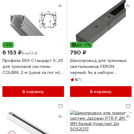
-5%
до -7%
6 153 ₽
790 ₽
6 477 ₽
Профиль EKS Стандарт S-25
Шинопровод для трековых
для трековой системы
светильников FERON
COLIBRI, 2 м (цена за пог м)
черный, 1м, в наборе
0У-00002967
токоввод, заглушка,
5
(1)
крепление 51890
В корзину
В корзину