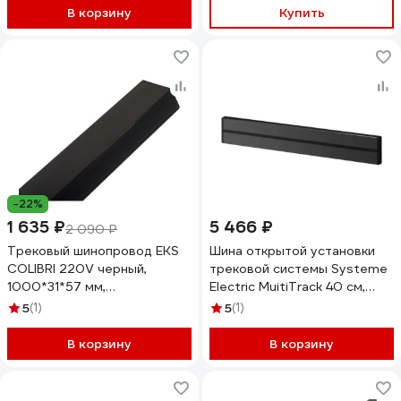
В корзину
Купить
-22%
1 635 ₽
5 466 ₽
2 090 ₽
Трековый шинопровод EKS
Шина открытой установки
COLIBRI 220V черный,
трековой системы Systeme
1000*31*57 мм,
Electric MuitiTrack 40 см,
0У-00001340
Антрацит MTK10004B
5
(1)
5
(1)
В корзину
В корзину