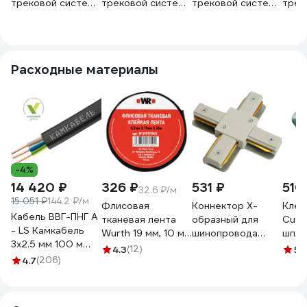
трековой системы
трековой системы
трековой системы
трек
Systeme Electric
Systeme Electric
Systeme Electric
Syst
MultiTrack 120 см
MultiTrack 80 см
MultiTrack 200 см
Mult
Белый
Белый
Белый
Белы
MTK10012W
MTK10008W
MTK10020W
MTK
Расходные материалы
-4%
14 420 ₽
326 ₽
531 ₽
510
32.6 ₽/м
15 051 ₽
144.2 ₽/м
Флисовая
Коннектор Х-
Клем
Кабель ВВГ-ПНГ А
тканевая лента
образный для
CuZn
- LS Камкабель
Wurth 19 мм, 10 м
шинопровода
шпли
3x2.5 мм 100 м
5997719615090 1
FERON белый,
М6 1
4.3
(12)
5
(
ГОСТ
4.7
(206)
LD1018 для
1157К30HG00070А0100М
CAB1007 51893