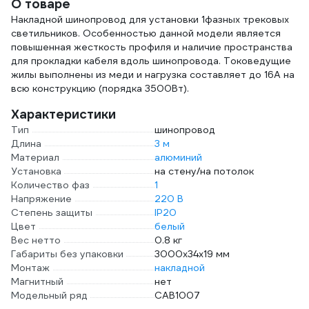
О товаре
Накладной шинопровод для установки 1фазных трековых
светильников. Особенностью данной модели является
повышенная жесткость профиля и наличие пространства
для прокладки кабеля вдоль шинопровода. Токоведущие
жилы выполнены из меди и нагрузка составляет до 16А на
всю конструкцию (порядка 3500Вт).
Характеристики
Тип
шинопровод
Длина
3 м
Материал
алюминий
Установка
на стену/на потолок
Количество фаз
1
Напряжение
220 В
Степень защиты
IP20
Цвет
белый
Вес нетто
0.8 кг
Габариты без упаковки
3000х34х19 мм
Монтаж
накладной
Магнитный
нет
Модельный ряд
CAB1007