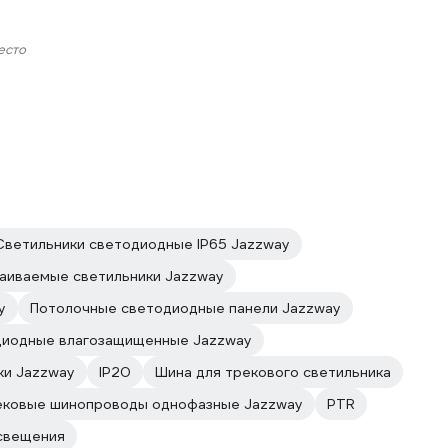
есто
Светильники светодиодные IP65 Jazzway
аиваемые светильники Jazzway
y
Потолочные светодиодные панели Jazzway
диодные влагозащищенные Jazzway
ки Jazzway
IP20
Шина для трекового светильника
ековые шинопроводы однофазные Jazzway
PTR
свещения