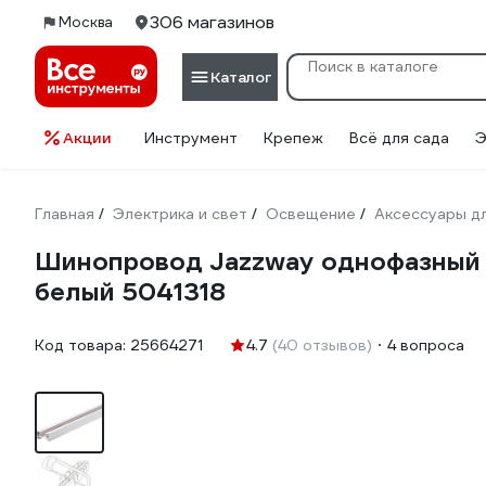
306 магазинов
Москва
Каталог
Акции
Инструмент
Крепеж
Всё для сада
Э
Главная
Электрика и свет
Освещение
Аксессуары д
/
/
/
Шинопровод Jazzway однофазный 
белый 5041318
Код товара:
25664271
4.7
(40 отзывов)
4 вопроса