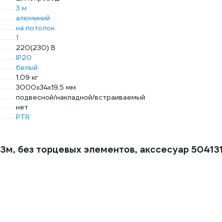
3 м
алюминий
на потолок
1
220(230) В
IP20
белый
1.09 кг
3000х34х19.5 мм
подвесной/накладной/встраиваемый
нет
PTR
м, без торцевых элементов, акссесуар 50413