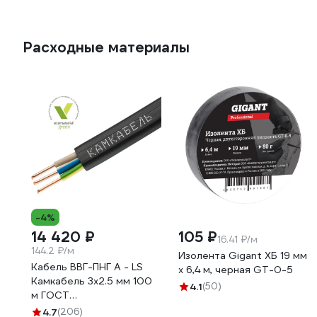
Расходные материалы
-4%
14 420 ₽
105 ₽
16.41 ₽/м
144.2 ₽/м
Изолента Gigant ХБ 19 мм
Кабель ВВГ-ПНГ А - LS
х 6,4 м, черная GT-0-5
Камкабель 3x2.5 мм 100
4.1
(50)
м ГОСТ
1157К30HG00070А0100М
4.7
(206)