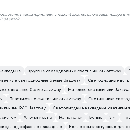
лера менять характеристики, внешний вид, комплектацию товара и м
ой офертой
 накладные
Круглые светодиодные светильники Jazzway
аиваемые светодиодные белые Jazzway
Светодиодные встр
светодиодные белые Jazzway
Матовые светильники Jazzwa
ay
Пластиковые светильники Jazzway
Светильники свето
тильники IP40 Jazzway
Светодиодные накладные светильни
х систем
Алюминиевые
На потолок
Белые
3 м
Тр
оводы однофазные накладные
Белые комплектующие для о