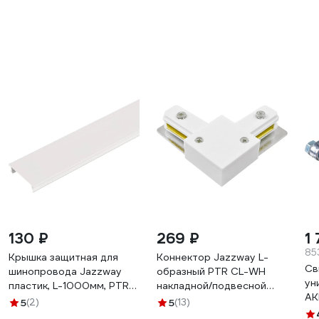
освещения белый
с заглушкой и вводом
5026346
питания с накладным и
подвесным монтажом
22069
130 ₽
269 ₽
1
85
Крышка защитная для
Коннектор Jazzway L-
Св
шинопровода Jazzway
образный PTR CL-WH
ун
пластик, L-1000мм, PTR
накладной/подвесной
АК
CAP-1M-WH белый
шинопровод белый
5
(2)
5
(13)
св
5059269
5010840