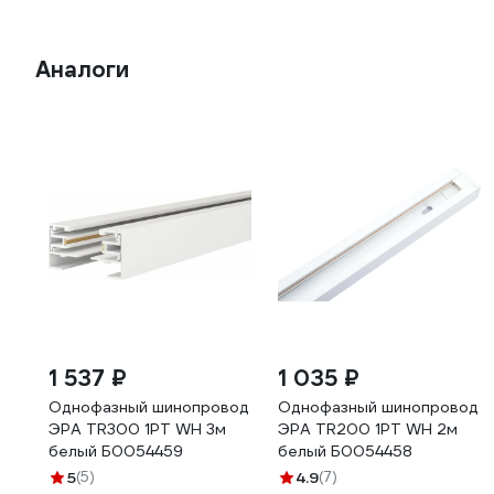
Аналоги
1 537 ₽
1 035 ₽
Однофазный шинопровод
Однофазный шинопровод
ЭРА TR300 1PT WH 3м
ЭРА TR200 1PT WH 2м
белый Б0054459
белый Б0054458
5
(5)
4.9
(7)