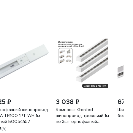
25 ₽
3 038 ₽
675 
нофазный шинопровод
Комплект Geniled
Шинопр
А TR100 1PT WH 1м
шинопровод трековый 1м
белый 
лый Б0054457
по 3шт однофазный
белый c соеденителями,
5
(4)