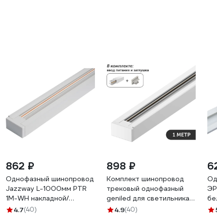
862 ₽
898 ₽
6
Однофазный шинопровод
Комплект шинопровод
Од
Jazzway L-1000мм PTR
трековый однофазный
ЭР
1M-WH накладной/
geniled для светильника
бе
подвесной для трекового
прожектора 1 метр белый
4.7
(40)
4.9
(40)