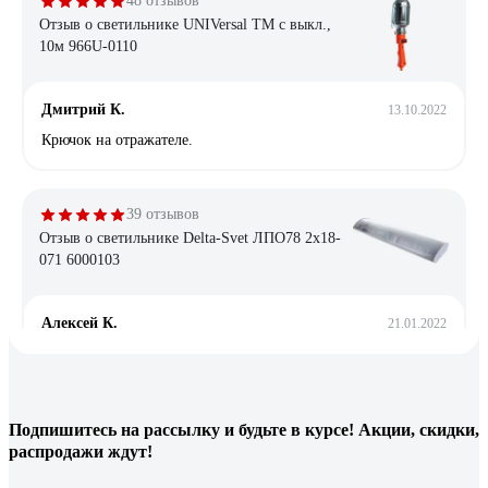
48 отзывов
Отзыв о светильнике UNIVersal ТМ c выкл.,
10м 966U-0110
Дмитрий К.
13.10.2022
Крючок на отражателе.
39 отзывов
Отзыв о светильнике Delta-Svet ЛПО78 2х18-
071 6000103
Алексей К.
21.01.2022
Хорошо собран. Нет бестолковых боковых пластмассовых
крышек подпорок для рассеивателя в торцах светильника.
Такие штуки вечно сохли, трескались и отваливались, а
рассеиватель падал и разбивался. Сейчас такого в этом
Подпишитесь
на рассылку
и будьте в курсе! Акции, скидки,
светильнике нет.
распродажи ждут!