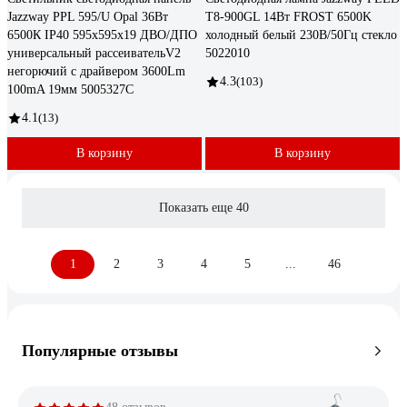
Jazzway PPL 595/U Opal 36Вт
T8-900GL 14Вт FROST 6500K
6500К IP40 595х595х19 ДВО/ДПО
холодный белый 230В/50Гц стекло
универсальный рассеивательV2
5022010
негорючий с драйвером 3600Lm
4.3
(103)
100mA 19мм 5005327C
4.1
(13)
В корзину
В корзину
Показать еще 40
1
2
3
4
5
...
46
Популярные отзывы