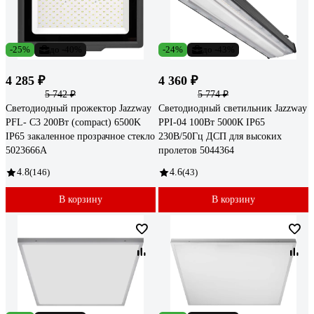
-25%
до -40%
-24%
до -43%
4 285 ₽
4 360 ₽
5 742 ₽
5 774 ₽
Светодиодный прожектор Jazzway
Светодиодный светильник Jazzway
PFL- C3 200Вт (compact) 6500K
PPI-04 100Вт 5000К IP65
IP65 закаленное прозрачное стекло
230В/50Гц ДСП для высоких
5023666A
пролетов 5044364
4.8
(146)
4.6
(43)
В корзину
В корзину