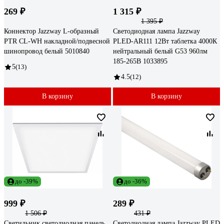
269 ₽
1 315 ₽
1 395 ₽
Коннектор Jazzway L-образный
Светодиодная лампа Jazzway
PTR CL-WH накладной/подвесной
PLED-AR111 12Вт таблетка 4000К
шинопровод белый 5010840
нейтральный белый G53 960лм
185-265В 1033895
5
(13)
4.5
(12)
В корзину
В корзину
до -39%
до -36%
999 ₽
289 ₽
1 506 ₽
431 ₽
Светильник светодиодная панель
Светодиодная лампа Jazzway PLED