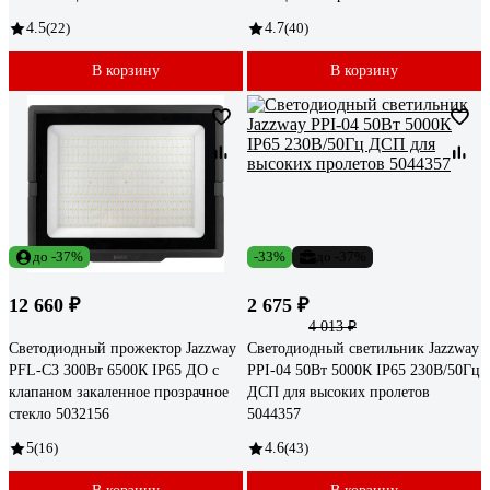
4.5
(22)
4.7
(40)
В корзину
В корзину
до -37%
-33%
до -37%
12 660 ₽
2 675 ₽
4 013 ₽
Светодиодный прожектор Jazzway
Светодиодный светильник Jazzway
PFL-C3 300Вт 6500К IP65 ДО с
PPI-04 50Вт 5000К IP65 230В/50Гц
клапаном закаленное прозрачное
ДСП для высоких пролетов
стекло 5032156
5044357
5
(16)
4.6
(43)