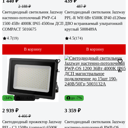
1 440 ₽
439 ₽
2 188 ₽
487 ₽
Светодиодный светильник Jazzway
Светодиодный светильник Jazzway
настенно-потолочный PWP-С4
PPL-R WH 6Вт 6500К IP40 d120мм
1500 45Вт 4000К IP65 4500лм ДСП
ДВО встраиваемый ультратонкий
COMPACT 5016675
круглый 5008489A
4.7
(19)
4.5
(174)
В корзину
В корзину
-34%
до -42%
до -7%
2 939 ₽
3 359 ₽
4 466 ₽
Светодиодный прожектор Jazzway
Светодиодный светильник Jazzway
PFL- C3 150Вт (compact) 6500K
настенно-потолочный PWP-OS