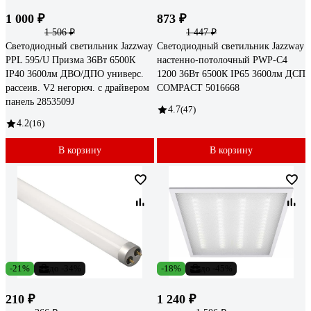
1 000 ₽
873 ₽
1 506 ₽
1 447 ₽
Светодиодный светильник Jazzway
Светодиодный светильник Jazzway
PPL 595/U Призма 36Вт 6500К
настенно-потолочный PWP-С4
IP40 3600лм ДВО/ДПО универс.
1200 36Вт 6500К IP65 3600лм ДСП
рассеив. V2 негорюч. с драйвером
COMPACT 5016668
панель 2853509J
4.7
(47)
4.2
(16)
В корзину
В корзину
-21%
до -34%
-18%
до -45%
210 ₽
1 240 ₽