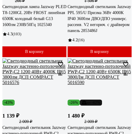
266 ₽
1 506 ₽
Светодиодная лампа Jazzway PLED
Светодиодный светильник Jazzway
T8-1200GL 20Вт FROST линейная
PPL 595/U Призма 36Вт 4000К
6500К холодный белый G13
IP40 3600лм ДВО/ДПО универс.
1600лм 230В/50Гц 1025340
рассеив. V2 негорюч. с драйвером
панель 2853486J
4.3
(103)
4.2
(16)
В корзину
В корзину
-43%
-26%
до -42%
1 139 ₽
1 480 ₽
2 009 ₽
2 009 ₽
Светодиодный светильник Jazzway
Светодиодный светильник Jazzway
настенно-потолочный PWP-С2
настенно-потолочный PWP-С2