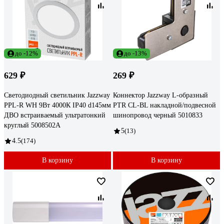
до -12%
до -13%
629 ₽
269 ₽
Светодиодный светильник Jazzway
Коннектор Jazzway L-образный
PPL-R WH 9Вт 4000К IP40 d145мм
PTR CL-BL накладной/подвесной
ДВО встраиваемый ультратонкий
шинопровод черный 5010833
круглый 5008502A
5
(13)
4.5
(174)
В корзину
В корзину