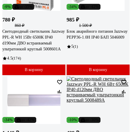
-9%
до -35%
-34%
до -42%
780 ₽
985 ₽
860 ₽
1 500 ₽
Светодиодный светильник Jazzway
Блок аварийного питания Jazzway
PPL-R WH 15Вт 6500К IP40
PEPP36-1.0H IP40 БАП 5046009
d190мм ДВО встраиваемый
5
(1)
ультратонкий круглый 5008601A
4.5
(174)
В корзину
В корзину
-34%
до -42%
-10%
до -30%