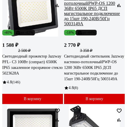
-40%
до -42%
-18%
до -44%
1 508 ₽
2 770 ₽
2 500 ₽
3 358 ₽
Светодиодный прожектор Jazzway
Светодиодный светильник Jazzway
PFL- C3 100Вт (compact) 6500K
настенно-потолочныйPWP-OS
IP65 закаленное прозрачное стекло
1200 36Вт 6500К IP65 ДСП
5023628A
магистральное подключение до
15шт 190-240В/50Гц 5003149A
4.8
(146)
4.8
(8)
В корзину
В корзину