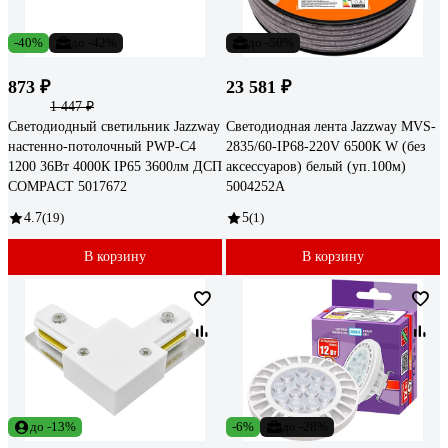
-40%
до -42%
до -50%
873 ₽
23 581 ₽
1 447 ₽
Светодиодный светильник Jazzway
Светодиодная лента Jazzway MVS-
настенно-потолочный PWP-С4
2835/60-IP68-220V 6500К W (без
1200 36Вт 4000К IP65 3600лм ДСП
аксессуаров) белый (уп.100м)
COMPACT 5017672
5004252A
4.7
(19)
5
(1)
В корзину
В корзину
до -13%
-6%
до -28%