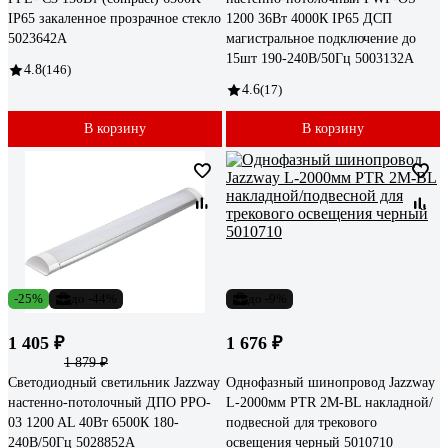
IP65 закаленное прозрачное стекло
1200 36Вт 4000К IP65 ДСП
5023642A
магистральное подключение до
15шт 190-240В/50Гц 5003132A
4.8
(146)
4.6
(17)
В корзину
В корзину
-25%
до -44%
до -9%
1 405 ₽
1 676 ₽
1 879 ₽
Светодиодный светильник Jazzway
Однофазный шинопровод Jazzway
настенно-потолочный ДПО PPO-
L-2000мм PTR 2M-BL накладной/
03 1200 AL 40Вт 6500К 180-
подвесной для трекового
240В/50Гц 5028852A
освещения черный 5010710