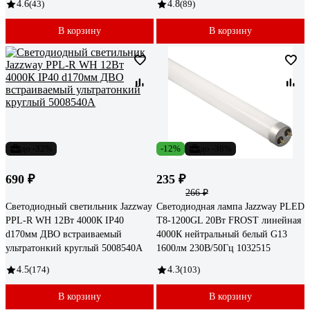
4.6
(43)
4.8
(89)
В корзину
В корзину
до -32%
-12%
до -38%
690 ₽
235 ₽
266 ₽
Светодиодный светильник Jazzway
Светодиодная лампа Jazzway PLED
PPL-R WH 12Вт 4000К IP40
T8-1200GL 20Вт FROST линейная
d170мм ДВО встраиваемый
4000К нейтральный белый G13
ультратонкий круглый 5008540A
1600лм 230В/50Гц 1032515
4.5
(174)
4.3
(103)
В корзину
В корзину