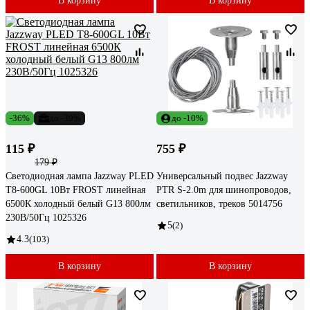
В корзину
В корзину
-36%
до -39%
до -10%
115 ₽
755 ₽
179 ₽
Светодиодная лампа Jazzway PLED
Универсальный подвес Jazzway
T8-600GL 10Вт FROST линейная
PTR S-2.0m для шинопроводов,
6500К холодный белый G13 800лм
светильников, треков 5014756
230В/50Гц 1025326
5
(2)
4.3
(103)
В корзину
В корзину