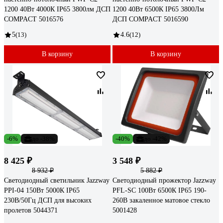
1200 40Вт 4000К IP65 3800лм ДСП
1200 40Вт 6500К IP65 3800Лм
COMPACT 5016576
ДСП COMPACT 5016590
5
(13)
4.6
(12)
В корзину
В корзину
-6%
до -38%
-40%
до -42%
8 425 ₽
3 548 ₽
8 932 ₽
5 882 ₽
Светодиодный светильник Jazzway
Светодиодный прожектор Jazzway
PPI-04 150Вт 5000К IP65
PFL-SC 100Вт 6500К IP65 190-
230В/50Гц ДСП для высоких
260В закаленное матовое стекло
пролетов 5044371
5001428