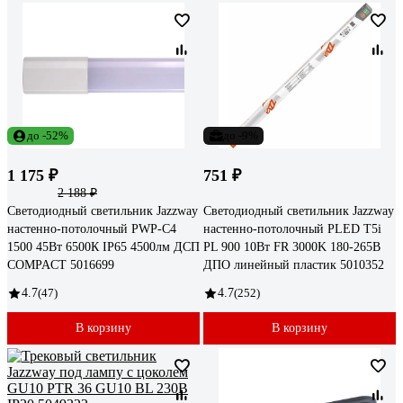
до -52%
до -9%
1 175 ₽
751 ₽
2 188 ₽
Светодиодный светильник Jazzway
Светодиодный светильник Jazzway
настенно-потолочный PWP-С4
настенно-потолочный PLED T5i
1500 45Вт 6500К IP65 4500лм ДСП
PL 900 10Вт FR 3000K 180-265В
COMPACT 5016699
ДПО линейный пластик 5010352
4.7
(47)
4.7
(252)
В корзину
В корзину