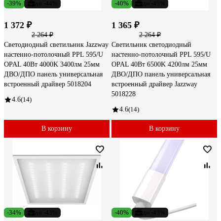
-39%
до -44%
-40%
до -45%
1 372 ₽
1 365 ₽
2 264 ₽
2 264 ₽
Светодиодный светильник Jazzway
Светильник светодиодный
настенно-потолочный PPL 595/U
настенно-потолочный PPL 595/U
OPAL 40Вт 4000K 3400лм 25мм
OPAL 40Вт 6500K 4200лм 25мм
ДВО/ДПО панель универсальная
ДВО/ДПО панель универсальная
встроенный драйвер 5018204
встроенный драйвер Jazzway
5018228
4.6
(14)
4.6
(14)
В корзину
В корзину
-34%
до -43%
-40%
до -43%