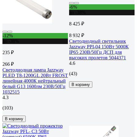
-6%
до -38%
8 425 ₽
8 932 ₽
-12%
до -38%
Светодиодный светильник
Jazzway PPI-04 150Вт 5000К
IP65 230В/50Гц ДСП для
235 ₽
высоких пролетов 5044371
4.6
266 ₽
Светодиодная лампа Jazzway
(43)
PLED T8-1200GL 20Вт FROST
линейная 4000К нейтральный
В корзину
белый G13 1600лм 230В/50Гц
1032515
4.3
(103)
В корзину