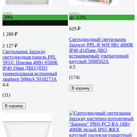
-39%
до -12%
до -43%
629 ₽
1 289 ₽
Светодиодный светильник
Jazzway PPL-R WH 9Вт 4000К
2 127 ₽
IP40 d145мм ДВО
Светильник Jazzway
встраиваемый ультратонкий
светодиодная панель PPL
круглый 5008502A
595/U Призма 48Вт 6500К
4.5
IP40 19мм ДВО/ДПО
универсальная встроеный
(174)
драйвер 500mA 5018273A
4.4
В корзину
(11)
В корзину