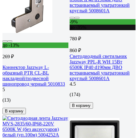
-9%
до -35%
780 ₽
до -13%
860 ₽
Светодиодный светильник
269 ₽
Jazzway PPL-R WH 15Вт
Коннектор Jazzway L-
6500К IP40 d190мм ДВО
образный PTR CL-BL
встраиваемый ультратонкий
накладной/подвесной
круглый 5008601A
шинопровод черный 5010833
4.5
5
(174)
(13)
В корзину
В корзину