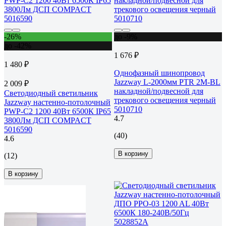
-26%
до -9%
до -42%
1 676 ₽
1 480 ₽
Однофазный шинопровод
Jazzway L-2000мм PTR 2M-BL
2 009 ₽
накладной/подвесной для
Светодиодный светильник
трекового освещения черный
Jazzway настенно-потолочный
5010710
PWP-С2 1200 40Вт 6500К IP65
4.7
3800Лм ДСП COMPACT
5016590
(40)
4.6
В корзину
(12)
В корзину