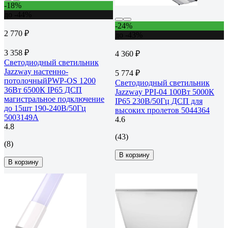
-18%
до -44%
-24%
2 770 ₽
до -43%
3 358 ₽
4 360 ₽
Светодиодный светильник
Jazzway настенно-
5 774 ₽
потолочныйPWP-OS 1200
Светодиодный светильник
36Вт 6500К IP65 ДСП
Jazzway PPI-04 100Вт 5000К
магистральное подключение
IP65 230В/50Гц ДСП для
до 15шт 190-240В/50Гц
высоких пролетов 5044364
5003149A
4.6
4.8
(43)
(8)
В корзину
В корзину