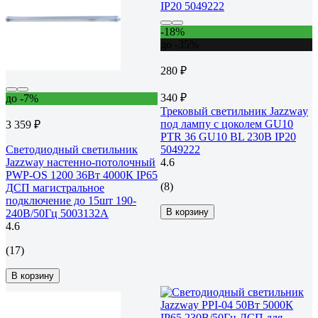
-18%
до -35%
280 ₽
340 ₽
до -7%
Трековый светильник Jazzway
под лампу с цоколем GU10
3 359 ₽
PTR 36 GU10 BL 230В IP20
Светодиодный светильник
5049222
Jazzway настенно-потолочный
4.6
PWP-OS 1200 36Вт 4000К IP65
(8)
ДСП магистральное
подключение до 15шт 190-
В корзину
240В/50Гц 5003132A
4.6
(17)
В корзину