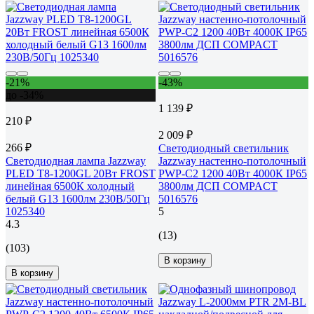
-21%
-43%
до -34%
1 139 ₽
210 ₽
2 009 ₽
266 ₽
Светодиодный светильник
Светодиодная лампа Jazzway
Jazzway настенно-потолочный
PLED T8-1200GL 20Вт FROST
PWP-С2 1200 40Вт 4000К IP65
линейная 6500К холодный
3800лм ДСП COMPACT
белый G13 1600лм 230В/50Гц
5016576
1025340
5
4.3
(13)
(103)
В корзину
В корзину