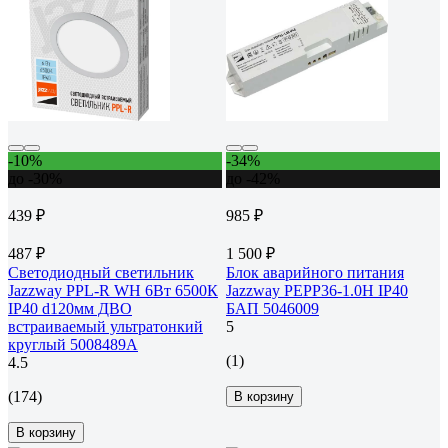
-10%
-34%
до -30%
до -42%
439 ₽
985 ₽
487 ₽
1 500 ₽
Светодиодный светильник
Блок аварийного питания
Jazzway PPL-R WH 6Вт 6500К
Jazzway PEPP36-1.0H IP40
IP40 d120мм ДВО
БАП 5046009
встраиваемый ультратонкий
5
круглый 5008489A
(1)
4.5
(174)
В корзину
В корзину