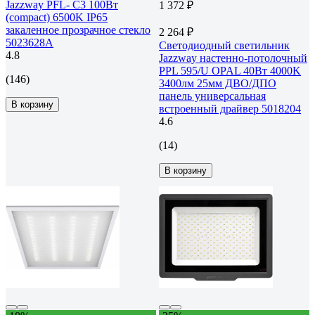
Jazzway PFL- C3 100Вт
1 372 ₽
(compact) 6500K IP65
закаленное прозрачное стекло
2 264 ₽
5023628A
Светодиодный светильник
4.8
Jazzway настенно-потолочный
PPL 595/U OPAL 40Вт 4000K
(146)
3400лм 25мм ДВО/ДПО
панель универсальная
В корзину
встроенный драйвер 5018204
4.6
(14)
В корзину