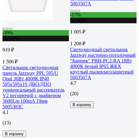
-17%
до -42%
1 005 ₽
-39%
до -43%
1 208 ₽
Светодиодный светильник
919 ₽
Jazzway настенно-потолочный
"Банник" PBH-PC2-RA 18Вт
1 506 ₽
4000К белый IP65 ЖКХ
Светильник светодиодная
круглый пылевлагозащитный
панель Jazzway PPL 595/U
5003507A
Opal 36Вт 4000К IP40
4.7
595х595х19 ДВО/ДПО
универсальный рассеиватель
(20)
V2 негорючий с драйвером
3600Lm 100mA 19мм
В корзину
5005303C
4.1
(13)
В корзину