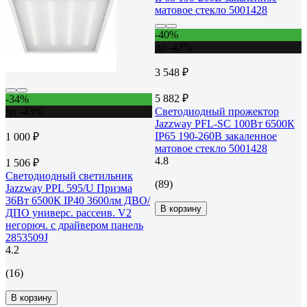
-40%
до -42%
3 548 ₽
5 882 ₽
-34%
до -43%
Светодиодный прожектор
Jazzway PFL-SC 100Вт 6500К
IP65 190-260В закаленное
1 000 ₽
матовое стекло 5001428
4.8
1 506 ₽
Светодиодный светильник
(89)
Jazzway PPL 595/U Призма
36Вт 6500К IP40 3600лм ДВО/
В корзину
ДПО универс. рассеив. V2
негорюч. с драйвером панель
2853509J
4.2
(16)
В корзину