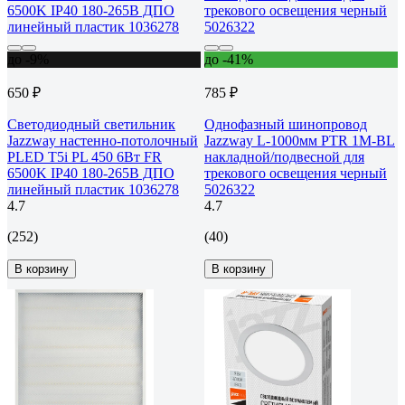
до -9%
до -41%
650 ₽
785 ₽
Светодиодный светильник
Однофазный шинопровод
Jazzway настенно-потолочный
Jazzway L-1000мм PTR 1M-BL
PLED T5i PL 450 6Вт FR
накладной/подвесной для
6500K IP40 180-265В ДПО
трекового освещения черный
линейный пластик 1036278
5026322
4.7
4.7
(252)
(40)
В корзину
В корзину