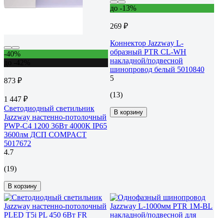
до -13%
269 ₽
Коннектор Jazzway L-
образный PTR CL-WH
-40%
накладной/подвесной
до -42%
шинопровод белый 5010840
5
873 ₽
(13)
1 447 ₽
Светодиодный светильник
В корзину
Jazzway настенно-потолочный
PWP-С4 1200 36Вт 4000К IP65
3600лм ДСП COMPACT
5017672
4.7
(19)
В корзину