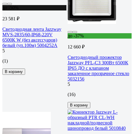
до -50%
23 581 ₽
Светодиодная лента Jazzway
MVS-2835/60-IP68-220V
до -37%
6500К W (без аксессуаров)
белый (уп.100м) 5004252A
12 660 ₽
5
Светодиодный прожектор
(1)
Jazzway PFL-C3 300Вт 6500К
IP65 ДО с клапаном
В корзину
закаленное прозрачное стекло
5032156
5
(16)
В корзину