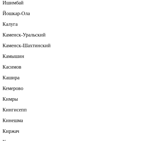
Ишимбай
Йошкар-Ола
Калуга
Каменск-Уральский
Каменск-Шахтинский
Камышин
Касимов
Кашира
Кемерово
Кимры
Кингисепп
Кинешма
Киржач