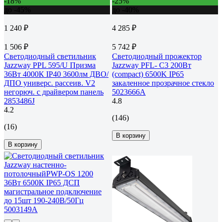
-18%
-25%
до -45%
до -40%
1 240 ₽
4 285 ₽
1 506 ₽
5 742 ₽
Светодиодный светильник
Светодиодный прожектор
Jazzway PPL 595/U Призма
Jazzway PFL- C3 200Вт
36Вт 4000К IP40 3600лм ДВО/
(compact) 6500K IP65
ДПО универс. рассеив. V2
закаленное прозрачное стекло
негорюч. с драйвером панель
5023666A
2853486J
4.8
4.2
(146)
(16)
В корзину
В корзину