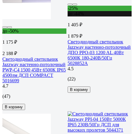
-25%
до -44%
1 405 ₽
до -50%
1 879 ₽
Светодиодный светильник
1 175 ₽
Jazzway настенно-потолочный
ДПО PPO-03 1200 AL 40Вт
2 188 ₽
6500К 180-240В/50Гц
Светодиодный светильник
5028852A
Jazzway настенно-потолочный
4.5
PWP-С4 1500 45Вт 6500К IP65
4500лм ДСП COMPACT
(22)
5016699
4.7
В корзину
(47)
В корзину