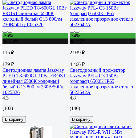
-36%
-34%
до -39%
до -42%
115 ₽
2 939 ₽
179 ₽
4 466 ₽
Светодиодная лампа Jazzway
Светодиодный прожектор
PLED T8-600GL 10Вт FROST
Jazzway PFL- C3 150Вт
линейная 6500К холодный
(compact) 6500K IP65
белый G13 800лм 230В/50Гц
закаленное прозрачное стекло
1025326
5023642A
4.3
4.8
(103)
(146)
В корзину
В корзину