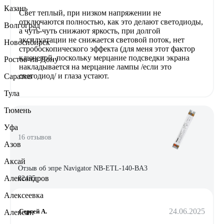
Казань
Свет теплый, при низком напряжении не
отключаются полностью, как это делают светодиоды,
Волгоград
а чуть-чуть снижают яркость, при долгой
эксплуатации не снижается световой поток, нет
Новосибирск
стробоскопического эффекта (для меня этот фактор
ключевой, поскольку мерцание подсведки экрана
Ростов-на-Дону
накладывается на мерцание лампы /если это
светодиод/ и глаза устают.
Саратов
Тула
Тюмень
Уфа
16 отзывов
Азов
Аксай
Отзыв об эпре Navigator NB-ETL-140-BA3
Александров
82435
Алексеевка
24.06.2025
Сергей А.
Алексин