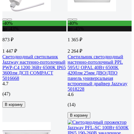
-40%
-40%
до -43%
до -45%
873 ₽
1 365 ₽
1 447 ₽
2 264 ₽
Светодиодный светильник
Светильник светодиодный
Jazzway настенно-потолочный
настенно-потолочный PPL
PWP-С4 1200 36Вт 6500К IP65
595/U OPAL 40Вт 6500K
3600лм ДСП COMPACT
4200лм 25мм ДВО/ДПО
5016668
панель универсальная
4.7
встроенный драйвер Jazzway
5018228
(47)
4.6
(14)
В корзину
В корзину