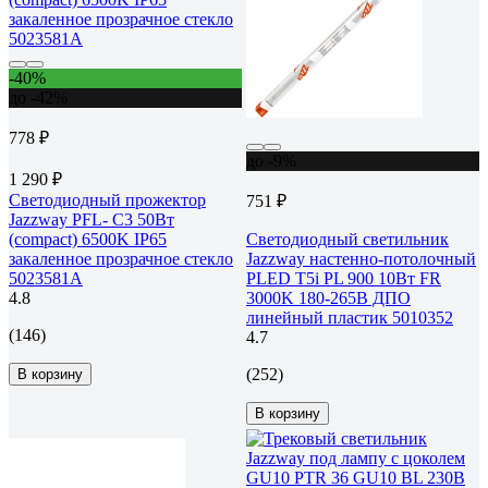
-40%
до -42%
778 ₽
до -9%
1 290 ₽
Светодиодный прожектор
751 ₽
Jazzway PFL- C3 50Вт
(compact) 6500K IP65
Светодиодный светильник
закаленное прозрачное стекло
Jazzway настенно-потолочный
5023581A
PLED T5i PL 900 10Вт FR
4.8
3000K 180-265В ДПО
линейный пластик 5010352
(146)
4.7
(252)
В корзину
В корзину