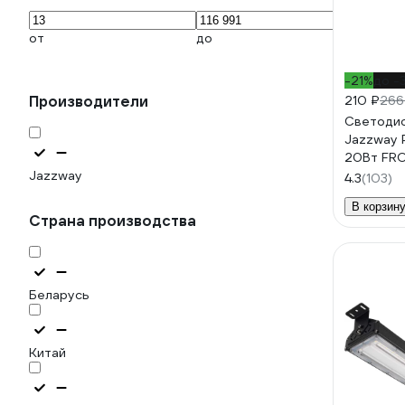
от
до
-21%
до -
Производители
210 ₽
266
Светодио
Jazzway 
20Вт FRO
Jazzway
6500К хо
4.3
(103)
1600лм 
В корзин
1025340
Страна производства
Беларусь
Китай