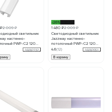
-26%
до -42%
 ₽
2 009 ₽
1 480 ₽
2 009 ₽
одиодный светильник
Светодиодный светильник
way настенно-
Jazzway настенно-
лочный PWP-С2 1200
потолочный PWP-С2 1200
 4000К IP65 3800лм
40Вт 6500К IP65 3800Лм
4.6
(12)
16092232
16092051
 COMPACT 5016576
ДСП COMPACT 5016590
рзину
В корзину