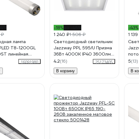
34%
-18%
до -45%
-43%
 ₽
1 240 ₽
1 506 ₽
1 139
дная лампа
Светодиодный светильник
Свет
PLED T8-1200GL
Jazzway PPL 595/U Призма
Jazz
ST линейная
36Вт 4000К IP40 3600лм
пото
лодный белый G13
ДВО/ДПО универс.
40Вт
4.2
(16)
5
(13)
16091980
25173405
230В/50Гц
рассеив. V2 негорюч. с
ДСП
у
В корзину
В ко
драйвером панель
2853486J