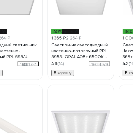
44%
-40%
до -45%
-34%
264 ₽
1 365 ₽
2 264 ₽
1 00
дный светильник
Светильник светодиодный
Свет
настенно-
настенно-потолочный PPL
Jazz
ый PPL 595/U
595/U OPAL 40Вт 6500K
36Вт
Вт 4000K 3400лм
4200лм 25мм ДВО/ДПО
ДВО/
4.6
(14)
4.2
(1
16091784
16091979
О/ДПО панель
панель универсальная
расс
у
В корзину
В ко
льная встроенный
встроенный драйвер
драй
 5018204
Jazzway 5018228
285