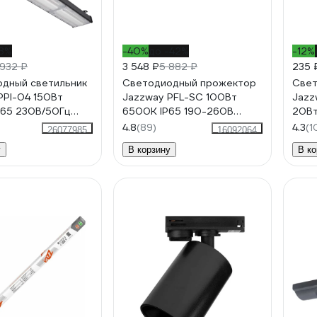
38%
-40%
до -42%
-12%
 932 ₽
3 548 ₽
5 882 ₽
235 
дный светильник
Светодиодный прожектор
Свет
PPI-04 150Вт
Jazzway PFL-SC 100Вт
Jazz
65 230В/50Гц
6500К IP65 190-260В
20Вт
высоких пролетов
закаленное матовое
4000
4.8
(89)
4.3
(1
26077985
16092064
стекло 5001428
G13 
у
В корзину
В ко
1032