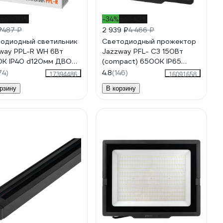
до -30%
-34%
до -42%
₽
487 ₽
2 939 ₽
4 466 ₽
одиодный светильник
Светодиодный прожектор
way PPL-R WH 6Вт
Jazzway PFL- C3 150Вт
К IP40 d120мм ДВО
(compact) 6500K IP65
аиваемый
закаленное прозрачное
74)
4.8
(146)
17394486
16091658
ратонкий круглый
стекло 5023642A
рзину
В корзину
8489A