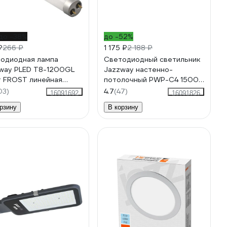
до -38%
до -52%
₽
266 ₽
1 175 ₽
2 188 ₽
одиодная лампа
Светодиодный светильник
way PLED T8-1200GL
Jazzway настенно-
 FROST линейная
потолочный PWP-С4 1500
К нейтральный белый
45Вт 6500К IP65 4500лм
03)
4.7
(47)
16091692
16091826
1600лм 230В/50Гц
ДСП COMPACT 5016699
рзину
В корзину
515