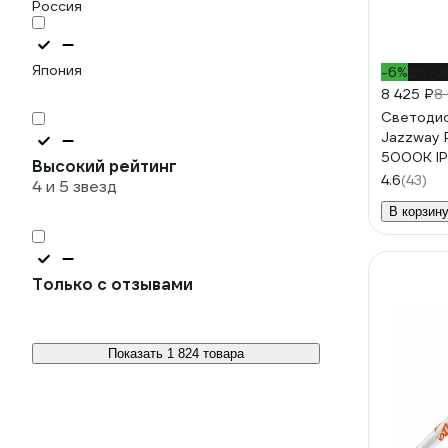
Россия
Япония
-6%
до -
8 425 ₽
8
Светодио
Jazzway 
5000К IP
Высокий рейтинг
ДСП для 
4.6
(43)
4 и 5 звезд
5044371
В корзин
Только с отзывами
Показать 1 824 товара