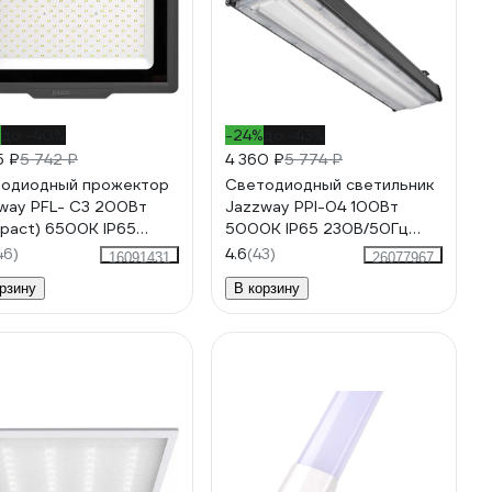
%
до -40%
-24%
до -43%
5 ₽
5 742 ₽
4 360 ₽
5 774 ₽
одиодный прожектор
Светодиодный светильник
way PFL- C3 200Вт
Jazzway PPI-04 100Вт
pact) 6500K IP65
5000К IP65 230В/50Гц
ленное прозрачное
ДСП для высоких пролетов
46)
4.6
(43)
16091431
26077967
ло 5023666A
5044364
рзину
В корзину