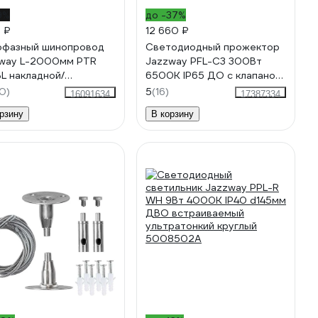
9%
до -37%
6 ₽
12 660 ₽
фазный шинопровод
Светодиодный прожектор
way L-2000мм PTR
Jazzway PFL-C3 300Вт
L накладной/
6500К IP65 ДО с клапаном
есной для трекового
закаленное прозрачное
0)
5
(16)
16091634
17387334
щения черный
стекло 5032156
рзину
В корзину
710