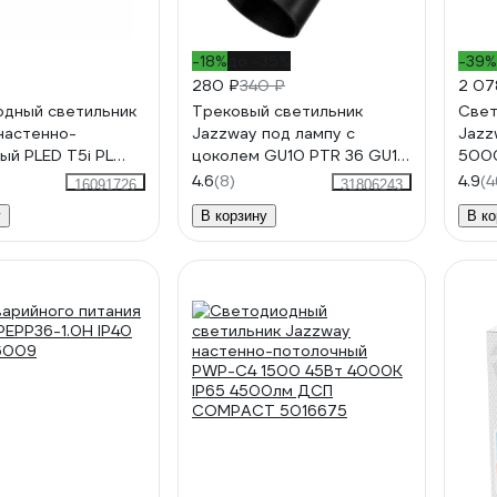
-18%
до -35%
-39%
280 ₽
340 ₽
2 07
дный светильник
Трековый светильник
Свет
настенно-
Jazzway под лампу с
Jazz
ый PLED T5i PL
цоколем GU10 PTR 36 GU10
5000
 FR 3000K 180-
BL 230В IP20 5049222
улич
4.6
(8)
4.9
(4
16091726
31806243
О линейный
IP65
у
В корзину
В ко
5010352