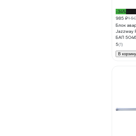
-34%
до -
985 ₽
1 5
Блок ава
Jazzway 
БАП 504
5
(1)
В корзин