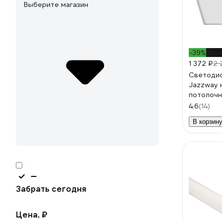
Выберите магазин
-39%
до -
1 372 ₽
2 
Светодио
Jazzway 
потолочн
OPAL 40
4.6
(14)
25мм ДВ
В корзин
универса
драйвер
Забрать сегодня
Цена, ₽