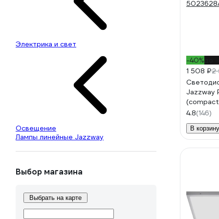
Электрика и свет
-40%
до 
1 508 ₽
2
Светоди
Jazzway 
(compact
закаленн
4.8
(146)
стекло 
Освещение
В корзин
Лампы линейные Jazzway
Выбор магазина
Выбрать на карте