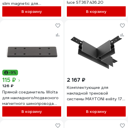
luce ST367.436.20
slim magnetic для
накладного шинопровода
В корзину
В корзину
85091/11 a062190
-9%
115 ₽
2 167 ₽
126 ₽
Комплектующие для
Прямой соединитель Wolta
накладной трековой
для накладного/подвесного
системы MAYTONI exility 17,4
магнитного шинопровода
см, черный TRA034CT-41B
WML-SMCP/01B
В корзину
В корзину