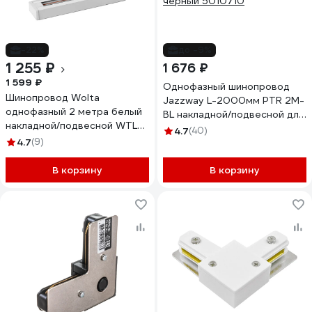
-22%
до -9%
1 255 ₽
1 676 ₽
1 599 ₽
Однофазный шинопровод
Шинопровод Wolta
Jazzway L-2000мм PTR 2M-
однофазный 2 метра белый
BL накладной/подвесной для
накладной/подвесной WTL-
трекового освещения
4.7
(40)
TR2/01W
4.7
(9)
черный 5010710
В корзину
В корзину