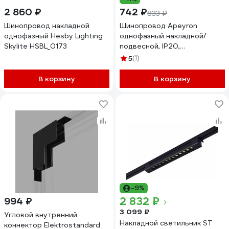
2 860 ₽
742 ₽
833 ₽
Шинопровод накладной
Шинопровод Apeyron
однофазный Hesby Lighting
однофазный накладной/
Skylite HSBL_0173
подвесной, IP20,
2000x42x18мм, белый,
5
(1)
алюминий, в комплекте
крепёж, токоввод, заглушка
В корзину
В корзину
45-03
-9%
2 832 ₽
994 ₽
3 099 ₽
Угловой внутренний
Накладной светильник ST
коннектор Elektrostandard