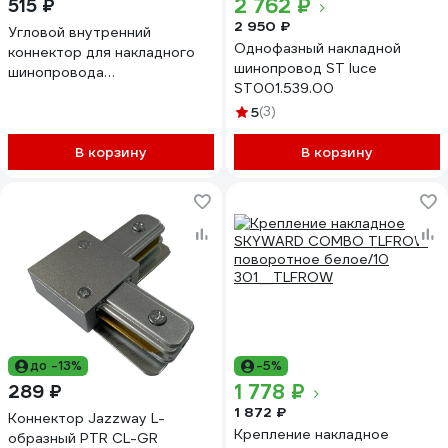
2 762 ₽
515 ₽
2 950 ₽
Угловой внутренний
Однофазный накладной
коннектор для накладного
шинопровод ST luce
шинопровода
ST001.539.00
Elektrostandard Slim
Magnetic 85091 a057206
5
(3)
В корзину
В корзину
до -13%
-5%
1 778 ₽
289 ₽
1 872 ₽
Коннектор Jazzway L-
Крепление накладное
образный PTR CL-GR