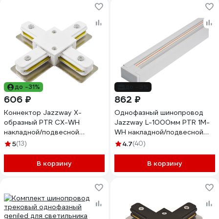
до -31%
до -9%
606 ₽
862 ₽
Коннектор Jazzway X-
Однофазный шинопровод
образный PTR CX-WH
Jazzway L-1000мм PTR 1M-
накладной/подвесной
WH накладной/подвесной
шинопровод белый 5010888
для трекового освещения
5
(13)
4.7
(40)
белый 5026346
В корзину
В корзину