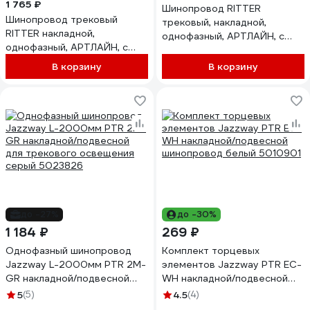
1 765 ₽
Шинопровод RITTER
Шинопровод трековый
трековый, накладной,
RITTER накладной,
однофазный, АРТЛАЙН, с
однофазный, АРТЛАЙН, с
питанием и заглушкой, 2м,
питанием и заглушкой, 2м,
175-265В, алюминий/
В корзину
В корзину
175-265В, алюминий/
пластик/медь, белый, 59784
пластик/медь, черный,
5
59786 9
до -27%
до -30%
1 184 ₽
269 ₽
Однофазный шинопровод
Комплект торцевых
Jazzway L-2000мм PTR 2M-
элементов Jazzway PTR EC-
GR накладной/подвесной
WH накладной/подвесной
для трекового освещения
шинопровод белый 5010901
5
(5)
4.5
(4)
серый 5023826