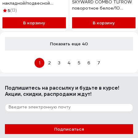
SKYWARD COMBO TLFROW
накладной/подвесной
поворотное белое/10
шинопровод серый 5023864
5
(13)
301___TLFROW
В корзину
В корзину
Показать еще 40
1
2
3
4
5
6
7
Подпишитесь
на рассылку
и будьте в курсе!
Акции, скидки, распродажи ждут!
Подписаться