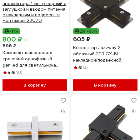
-11%
до -23%
800 ₽
605 ₽
898 ₽
Коннектор Jazzway X-
Комплект шинопровод
образный PTR CX-BL
трековый однофазный
накладной/подвесной
geniled для светильника
шинопровод черный
5
(13)
прожектора 1 метр черный с
4.9
(40)
5010871
заглушкой и вводом питания
с накладным и подвесным
В корзину
В корзину
монтажом 22070