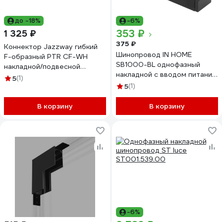
до -18%
-6%
353 ₽
1 325 ₽
375 ₽
Коннектор Jazzway гибкий
Шинопровод IN HOME
F-образный PTR CF-WH
SB1000-BL однофазный
накладной/подвесной
накладной с вводом питания
шинопровод белый 5014749
5
(1)
1000x35x16мм черный
5
(1)
4690612060408
В корзину
В корзину
-6%