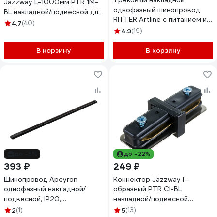
Трековый накладной
Jazzway L-1000мм PTR 1M-
однофазный шинопровод
BL накладной/подвесной для
RITTER Artline с питанием и
трекового освещения
4.7
(40)
заглушкой 1 м алюминий/
черный 5026322
4.9
(19)
медь с держателями с
пластиковой планкой черный
В корзину
В корзину
59785 2
до -5%
до -22%
393 ₽
249 ₽
Шинопровод Apeyron
Коннектор Jazzway I-
однофазный накладной/
образный PTR CI-BL
подвесной, IP20,
накладной/подвесной
1000x42x18мм, чёрный,
шинопровод черный
2
(1)
5
(13)