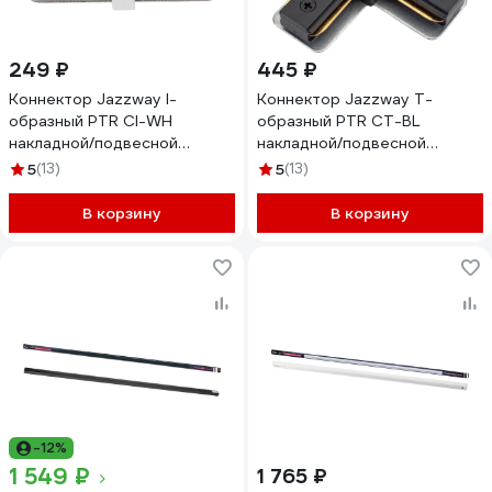
249 ₽
445 ₽
Коннектор Jazzway I-
Коннектор Jazzway T-
образный PTR CI-WH
образный PTR CT-BL
накладной/подвесной
накладной/подвесной
шинопровод белый 5010765
шинопровод черный
5
(13)
5
(13)
5010857
В корзину
В корзину
-12%
1 549 ₽
1 765 ₽