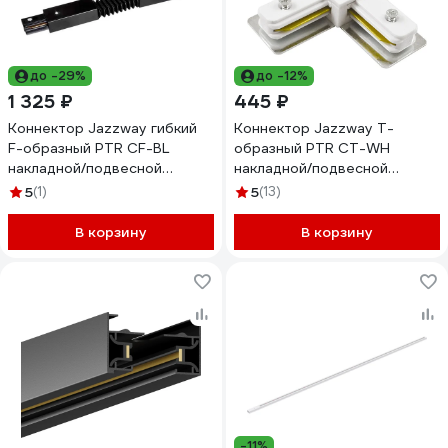
до -29%
до -12%
1 325 ₽
445 ₽
Коннектор Jazzway гибкий
Коннектор Jazzway T-
F-образный PTR CF-BL
образный PTR CT-WH
накладной/подвесной
накладной/подвесной
шинопровод черный
шинопровод белый 5010864
5
(1)
5
(13)
5014732
В корзину
В корзину
-11%