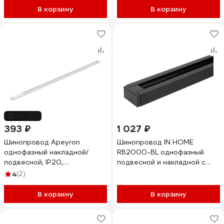
В корзину
В корзину
до -5%
393 ₽
1 027 ₽
Шинопровод Apeyron
Шинопровод IN HOME
однофазный накладной/
RB2000-BL однофазный
подвесной, IP20,
подвесной и накладной с
1000x42x18мм, белый,
вводом питания
4
(2)
алюминий, в комплекте
2000x33x18мм черный
крепёж, токоввод, заглушка
4690612060583
В корзину
В корзину
45-01