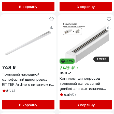
алюминий, в комплекте
5010758
крепёж, токоввод, заглушка
В корзину
В корзину
45-02
-17%
749 ₽
748 ₽
898 ₽
Трековый накладной
Комплект шинопровод
однофазный шинопровод
трековый однофазный
RITTER Artline с питанием и
geniled для светильника
заглушкой 1 м алюминий/
5
(52)
прожектора 1 метр белый с
медь с держателями с
4.9
(40)
заглушкой и вводом питания
пластиковой планкой белый
с накладным и подвесным
59783 8
В корзину
В корзину
монтажом 22069