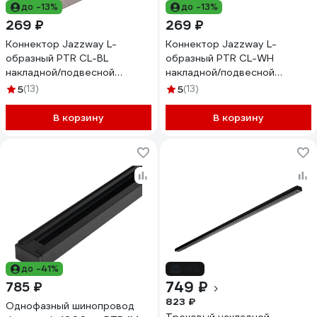
до -13%
до -13%
269 ₽
269 ₽
Коннектор Jazzway L-
Коннектор Jazzway L-
образный PTR CL-BL
образный PTR CL-WH
накладной/подвесной
накладной/подвесной
шинопровод черный
шинопровод белый 5010840
5
(13)
5
(13)
5010833
В корзину
В корзину
до -41%
-9%
749 ₽
785 ₽
823 ₽
Однофазный шинопровод