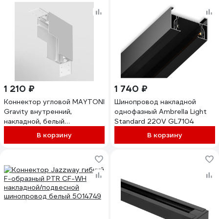
1 210 ₽
1 740 ₽
Коннектор угловой MAYTONI
Шинопровод накладной
Gravity внутренний,
однофазный Ambrella Light
накладной, белый
Standard 220V GL7104
TRX010ICL-21W
В корзину
В корзину