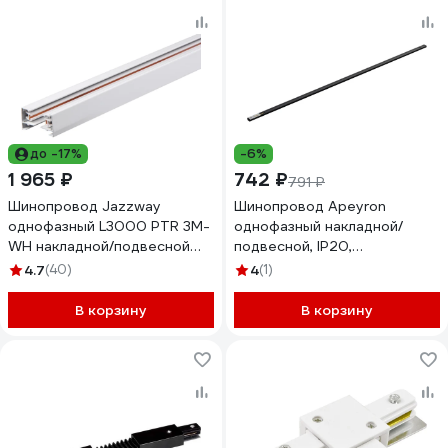
до -17%
-6%
1 965 ₽
742 ₽
791 ₽
Шинопровод Jazzway
Шинопровод Apeyron
однофазный L3000 PTR 3M-
однофазный накладной/
WH накладной/подвесной
подвесной, IP20,
для трекового освещения
2000x42x18мм, чёрный,
4.7
(40)
4
(1)
белый 5041318
алюминий, в комплекте
крепёж, токоввод, заглушка
В корзину
В корзину
45-04