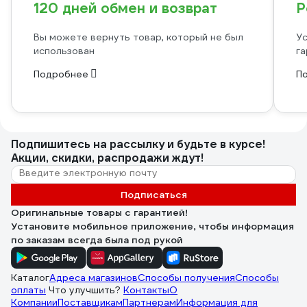
120 дней обмен и возврат
Р
Вы можете вернуть товар, который не был
Ус
использован
га
Подробнее
П
Подпишитесь
на рассылку
и будьте в курсе!
Акции, скидки, распродажи ждут!
Подписаться
Оригинальные товары с гарантией!
Установите мобильное приложение, чтобы информация
по заказам всегда была под рукой
Каталог
Адреса магазинов
Способы получения
Способы
оплаты
Что улучшить?
Контакты
О
Компании
Поставщикам
Партнерам
Информация для