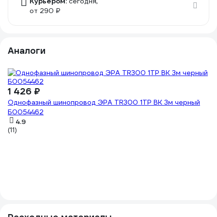
Курьером:
сегодня,
от 290 ₽
Аналоги
1 426 ₽
Однофазный шинопровод ЭРА TR300 1TP BK 3м черный
Б0054462
4.9
(11)
6
О
Б
(1)