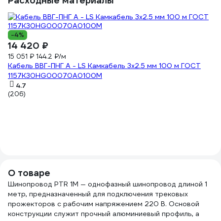
Расходные материалы
-4%
-
14 420 ₽
6
15 051 ₽
144.2 ₽/м
8
Кабель ВВГ-ПНГ А - LS Камкабель 3x2.5 мм 100 м ГОСТ
Из
1157К30HG00070А0100М
(4
4.7
(206)
О товаре
Шинопровод PTR 1M — однофазный шинопровод длиной 1
метр, предназначенный для подключения трековых
прожекторов с рабочим напряжением 220 В. Основой
конструкции служит прочный алюминиевый профиль, а