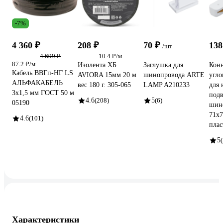
-7%
4 360 ₽
208 ₽
70 ₽
138
/шт
4 699 ₽
10.4 ₽/м
87.2 ₽/м
Изолента ХБ
Заглушка для
Конн
Кабель ВВГп-НГ LS
AVIORA 15мм 20 м
шинопровода ARTE
угло
АЛЬФАКАБЕЛЬ
вес 180 г. 305-065
LAMP A210233
для 
3х1,5 мм ГОСТ 50 м
подв
4.6
(208)
5
(6)
05190
шино
71x7
4.6
(101)
плас
5
(
Характеристики