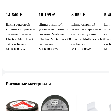
14 640 ₽
10 199 ₽
8 052 ₽
5 4
Шина открытой
Шина открытой
Шина открытой
Шин
установки трековой
установки трековой
установки трековой
уста
системы Systeme
системы Systeme
системы Systeme
сист
Electric MultiTrack
Electric MultiTrack 80
Electric MultiTrack 60
Elec
120 см Белый
см Белый
см Белый
см 
MTK10012W
MTK10008W
MTK10006W
MTK
Расходные материалы