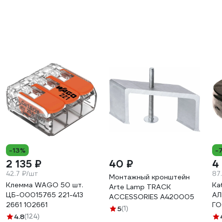
-13%
-
2 135 ₽
40 ₽
4
42.7 ₽/шт
87
Монтажный кронштейн
Клемма WAGO 50 шт.
Ка
Arte Lamp TRACK
ЦБ-00015765 221-413
АЛ
ACCESSORIES A420005
2661 102661
ГО
5
(1)
4.8
(124)