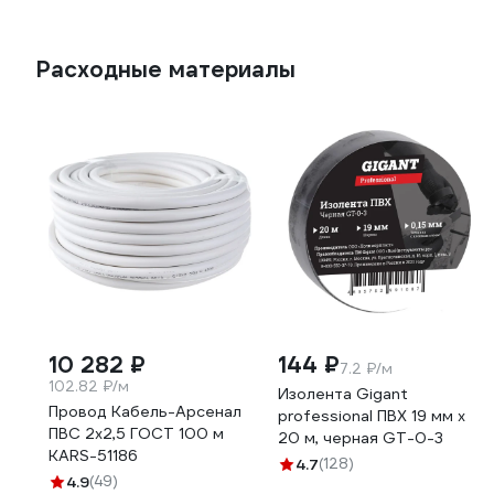
Расходные материалы
10 282 ₽
144 ₽
7.2 ₽/м
102.82 ₽/м
Изолента Gigant
Провод Кабель-Арсенал
professional ПВХ 19 мм х
ПВС 2х2,5 ГОСТ 100 м
20 м, черная GT-0-3
KARS-51186
4.7
(128)
4.9
(49)