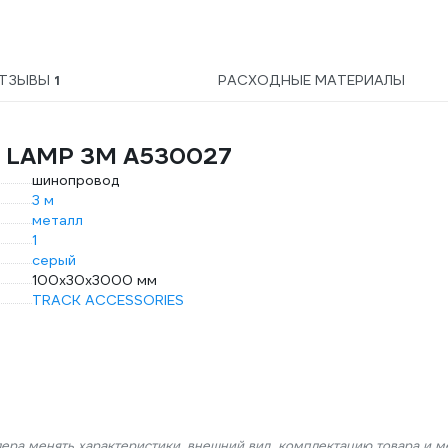
ТЗЫВЫ
1
РАСХОДНЫЕ МАТЕРИАЛЫ
E LAMP 3M A530027
шинопровод
3 м
металл
1
серый
100х30х3000 мм
TRACK ACCESSORIES
лера менять характеристики, внешний вид, комплектацию товара и м