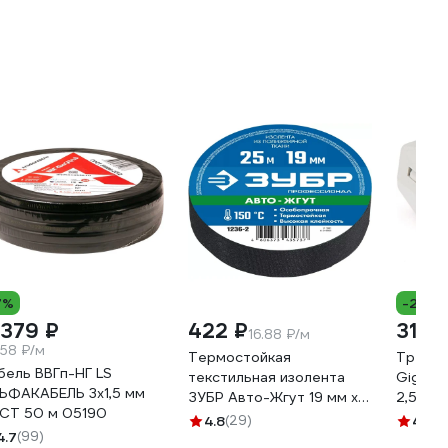
7%
-28%
 379 ₽
422 ₽
315 
16.88 ₽/м
.58 ₽/м
Термостойкая
Трехпр
бель ВВГп-НГ LS
текстильная изолента
Gigant
ЬФАКАБЕЛЬ 3х1,5 мм
ЗУБР Авто-Жгут 19 мм х
2,5(4)
СТ 50 м 05190
25 м 1236-2
20
4.8
(29)
4.7
(6
4.7
(99)