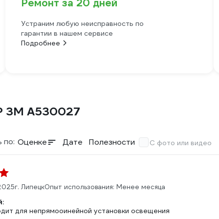
Ремонт за 20 дней
Устраним любую неисправность по
гарантии в нашем сервисе
Подробнее
P 3M A530027
 по:
Оценке
Дате
Полезности
С фото или видео
.2025
г. Липецк
Опыт использования: Менее месяца
:
дит для непрямооинейной установки освещения