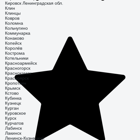
Кировск Ленинградская обл.
Клин
Клинцы
Ковров
Коломна
Кольчугино
Коммунарка
Конаково
Копейск
Королёв
Кострома
Котельники
Красноармейск
Красногорск
Краснокамск
Красноярск
Кропоткин
Крымск
Кстово
Кубинка
Кузнецк
Курган
Куровское
Курск
Курчатов
Лабинск
Лакинск
Ленинск-Кузнецкий