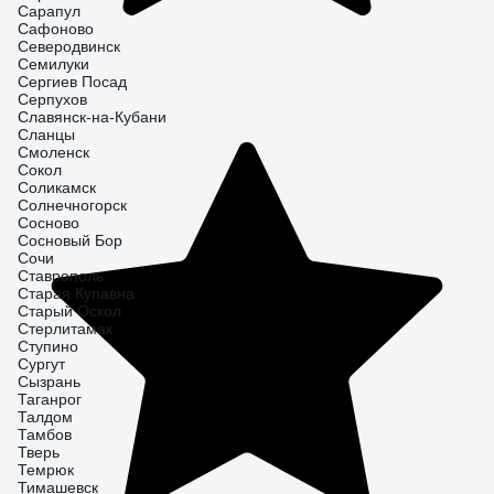
Сарапул
Сафоново
Северодвинск
Семилуки
Сергиев Посад
Серпухов
Славянск-на-Кубани
Сланцы
Смоленск
Сокол
Соликамск
Солнечногорск
Сосново
Сосновый Бор
Сочи
Ставрополь
Старая Купавна
Старый Оскол
Стерлитамак
Ступино
Сургут
Сызрань
Таганрог
Талдом
Тамбов
Тверь
Темрюк
Тимашевск