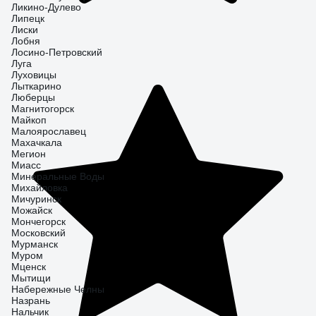
Ликино-Дулево
Липецк
Лиски
Лобня
Лосино-Петровский
Луга
Луховицы
Лыткарино
Люберцы
Магнитогорск
Майкоп
Малоярославец
Махачкала
Мегион
Миасс
Минеральные Воды
Михайловка
Мичуринск
Можайск
Мончегорск
Московский
Мурманск
Муром
Мценск
Мытищи
Набережные Челны
Назрань
Нальчик