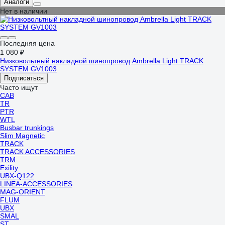
Аналоги
Нет в наличии
Последняя цена
1 080 ₽
Низковольтный накладной шинопровод Ambrella Light TRACK
SYSTEM GV1003
Подписаться
Часто ищут
CAB
TR
PTR
WTL
Busbar trunkings
Slim Magnetic
TRACK
TRACK ACCESSORIES
TRM
Exility
UBX-Q122
LINEA-ACCESSORIES
MAG-ORIENT
FLUM
UBX
SMAL
ST