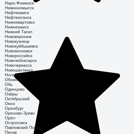
Наро-Фоминск
Невинномысск
Нефтекамск
Нефтеюганск
Нижневартовск
Нижнекамск
Нижний Тагил
Нововоронеж
Новокузнецк
Новокуйбышевск
Новомосковск
Новороссийск
Новочебоксарск
Новочеркасск
Новошахтинск
Ногинск
Обнинск
Обь
Одинцово
Озёры
Октябрьский
Омск
Оренбург
Орехово-Зуево
Орёл
Острогожск
Павловский Посад
Пенза