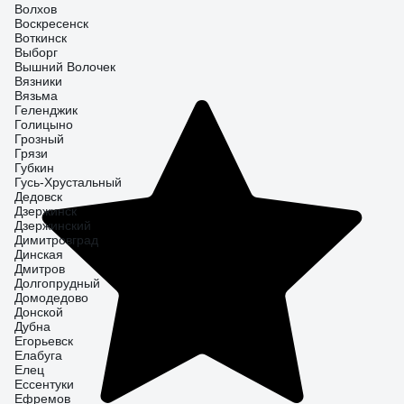
Волхов
Воскресенск
Воткинск
Выборг
Вышний Волочек
Вязники
Вязьма
Геленджик
Голицыно
Грозный
Грязи
Губкин
Гусь-Хрустальный
Дедовск
Дзержинск
Дзержинский
Димитровград
Динская
Дмитров
Долгопрудный
Домодедово
Донской
Дубна
Егорьевск
Елабуга
Елец
Ессентуки
Ефремов