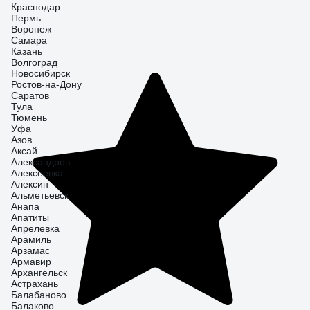
Краснодар
Пермь
Воронеж
Самара
Казань
Волгоград
Новосибирск
Ростов-на-Дону
Саратов
Тула
Тюмень
Уфа
Азов
Аксай
Александров
Алексеевка
Алексин
Альметьевск
Анапа
Апатиты
Апрелевка
Арамиль
Арзамас
Армавир
Архангельск
Астрахань
Балабаново
Балаково