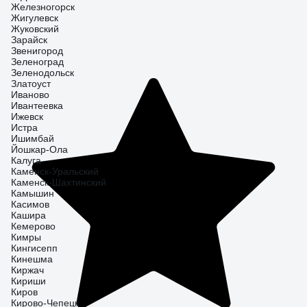
Железногорск
Жигулевск
Жуковский
Зарайск
Звенигород
Зеленоград
Зеленодольск
Златоуст
Иваново
Ивантеевка
Ижевск
Истра
Ишимбай
Йошкар-Ола
Калуга
Каменск-Уральский
Каменск-Шахтинский
Камышин
Касимов
Кашира
Кемерово
Кимры
Кингисепп
Кинешма
Киржач
Кириши
Киров
Кирово-Чепецк