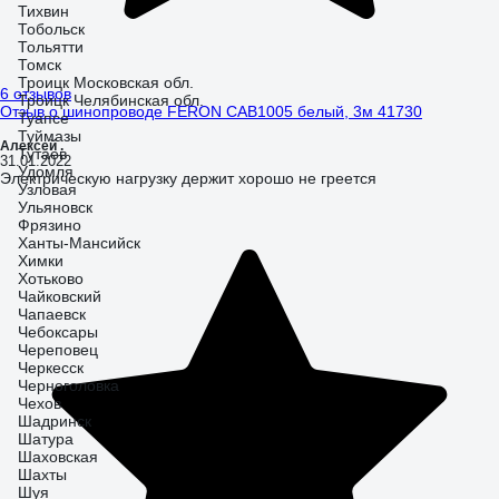
Тихвин
Тобольск
Тольятти
Томск
Троицк Московская обл.
6 отзывов
Троицк Челябинская обл.
Отзыв о шинопроводе FERON CAB1005 белый, 3м 41730
Туапсе
Туймазы
Алексей .
Тутаев
31.01.2022
Удомля
Электрическую нагрузку держит хорошо не греется
Узловая
Ульяновск
Фрязино
Ханты-Мансийск
Химки
Хотьково
Чайковский
Чапаевск
Чебоксары
Череповец
Черкесск
Черноголовка
Чехов
Шадринск
Шатура
Шаховская
Шахты
Шуя