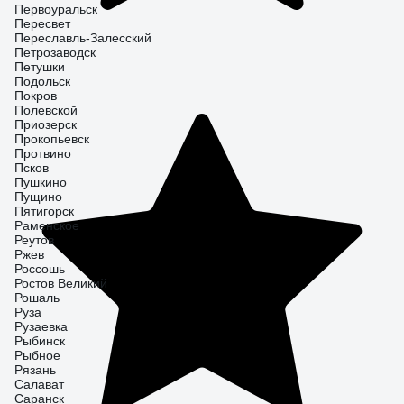
Первоуральск
Пересвет
Переславль-Залесский
Петрозаводск
Петушки
Подольск
Покров
Полевской
Приозерск
Прокопьевск
Протвино
Псков
Пушкино
Пущино
Пятигорск
Раменское
Реутов
Ржев
Россошь
Ростов Великий
Рошаль
Руза
Рузаевка
Рыбинск
Рыбное
Рязань
Салават
Саранск