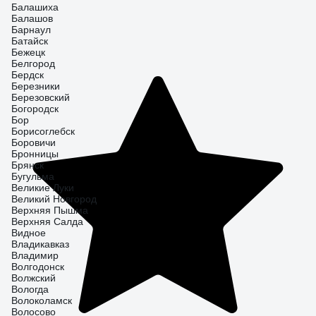
Балашиха
Балашов
Барнаул
Батайск
Бежецк
Белгород
Бердск
Березники
Березовский
Богородск
Бор
Борисоглебск
Боровичи
Бронницы
Брянск
Бугульма
Великие Луки
Великий Новгород
Верхняя Пышма
Верхняя Салда
Видное
Владикавказ
Владимир
Волгодонск
Волжский
Вологда
Волоколамск
Волосово