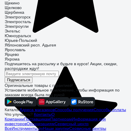
Щекино
Щелково
Щербинка
Электрогорск
Электросталь
Электроугли
Энгельс
Южноуральск
Юрьев-Польский
Яблоновский респ. Адыгея
Ярославль
Ярцево
Яхрома
Подпишитесь
на рассылку
и будьте в курсе! Акции, скидки,
распродажи ждут!
Подписаться
Оригинальные товары с гарантией!
Установите мобильное приложение, чтобы информация по
заказам всегда была под рукой
Каталог
Адреса магазинов
Способы получения
Способы оплаты
Что улучшить?
Контакты
О
Компании
Поставщикам
Партнерам
Информация для
инвесторов
Организациям
Сервисный центр
ВсеИнструменты.ру
Наши закупки
Сервисные центры