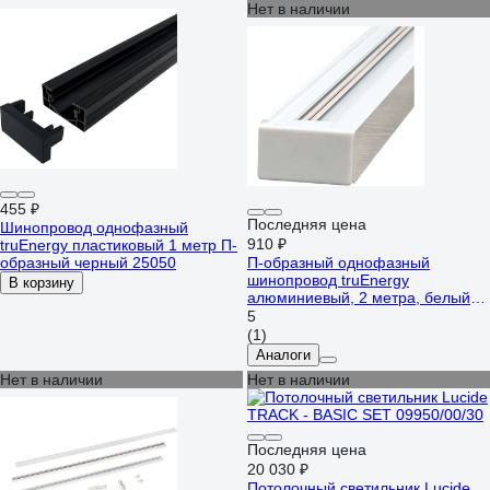
Нет в наличии
455 ₽
Последняя цена
Шинопровод однофазный
910 ₽
truEnergy пластиковый 1 метр П-
образный черный 25050
П-образный однофазный
шинопровод truEnergy
В корзину
алюминиевый, 2 метра, белый
25004
5
(1)
Аналоги
Нет в наличии
Нет в наличии
Последняя цена
20 030 ₽
Потолочный светильник Lucide