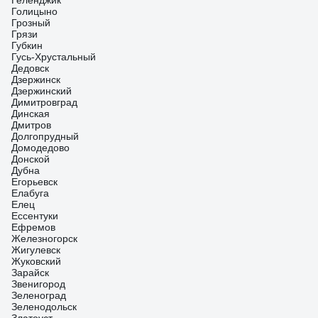
Геленджик
Голицыно
Грозный
Грязи
Губкин
Гусь-Хрустальный
Дедовск
Дзержинск
Дзержинский
Димитровград
Динская
Дмитров
Долгопрудный
Домодедово
Донской
Дубна
Егорьевск
Елабуга
Елец
Ессентуки
Ефремов
Железногорск
Жигулевск
Жуковский
Зарайск
Звенигород
Зеленоград
Зеленодольск