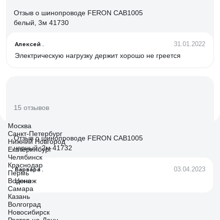
Отзыв о шинопроводе FERON CAB1005
белый, 3м 41730
Алексей .
31.01.2022
Электрическую нагрузку держит хорошо не греется
15 отзывов
Москва
Санкт-Петербург
Отзыв о шинопроводе FERON CAB1005
Нижний Новгород
черный, 2м 41732
Екатеринбург
Челябинск
Краснодар
Варвара .
03.04.2023
Пермь
Воронеж
Цена
Самара
Казань
Волгоград
Новосибирск