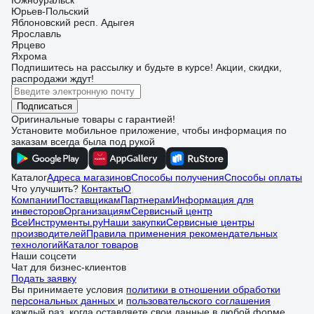
Южноуральск
Юрьев-Польский
Яблоновский респ. Адыгея
Ярославль
Ярцево
Яхрома
Подпишитесь
на рассылку
и будьте в курсе! Акции, скидки,
распродажи ждут!
Подписаться
Оригинальные товары с гарантией!
Установите мобильное приложение, чтобы информация по
заказам всегда была под рукой
Каталог
Адреса магазинов
Способы получения
Способы оплаты
Что улучшить?
Контакты
О
Компании
Поставщикам
Партнерам
Информация для
инвесторов
Организациям
Сервисный центр
ВсеИнструменты.ру
Наши закупки
Сервисные центры
производителей
Правила применения рекомендательных
технологий
Каталог товаров
Наши соцсети
Чат для бизнес-клиентов
Подать заявку
Вы принимаете условия
политики в отношении обработки
персональных данных
и
пользовательского соглашения
каждый раз, когда оставляете свои данные в любой форме