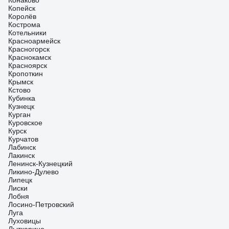
Конаково
Копейск
Королёв
Кострома
Котельники
Красноармейск
Красногорск
Краснокамск
Красноярск
Кропоткин
Крымск
Кстово
Кубинка
Кузнецк
Курган
Куровское
Курск
Курчатов
Лабинск
Лакинск
Ленинск-Кузнецкий
Ликино-Дулево
Липецк
Лиски
Лобня
Лосино-Петровский
Луга
Луховицы