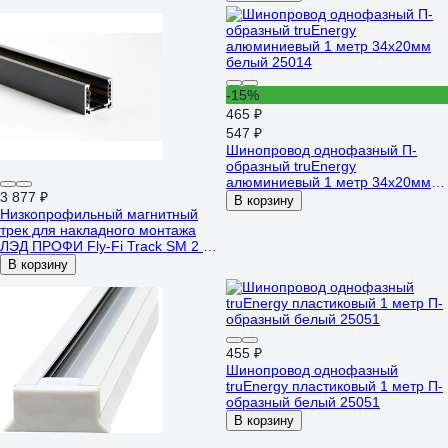
-15%
465 ₽
547 ₽
Шинопровод однофазный П-
образный truEnergy
алюминиевый 1 метр 34x20мм
3 877 ₽
белый 25014
В корзину
Низкопрофильный магнитный
трек для накладного монтажа
ЛЭД ПРОФИ Fly-Fi Track SM 2 м
FF-T-SM-2
В корзину
455 ₽
Шинопровод однофазный
truEnergy пластиковый 1 метр П-
образный белый 25051
В корзину