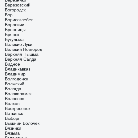
Березники
Березовский
Богородск
Бор
Борисоглебск
Боровичи
Бронницы
Брянск
Бугульма
Великие Луки
Великий Новгород
Верхняя Пышма
Верхняя Салда
Видное
Владикавказ
Владимир
Волгодонск
Волжский
Вологда
Волоколамск
Волосово
Волхов
Воскресенск
Воткинск
Выборг
Вышний Волочек
Вязники
Вязьма