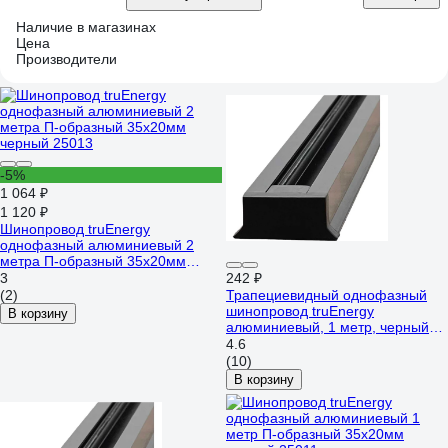
Наличие в магазинах
Цена
Производители
-5%
1 064 ₽
1 120 ₽
Шинопровод truEnergy
однофазный алюминиевый 2
метра П-образный 35x20мм
черный 25013
3
242 ₽
(2)
Трапециевидный однофазный
шинопровод truEnergy
В корзину
алюминиевый, 1 метр, черный
25005
4.6
(10)
В корзину