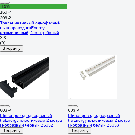
-19%
169 ₽
209 ₽
Трапециевидный однофазный
шинопровод truEnergy
алюминиевый, 1 метр, белый
25006
3.8
(9)
В корзину
603 ₽
603 ₽
Шинопровод однофазный
Шинопровод однофазный
truEnergy пластиковый 2 метра
truEnergy пластиковый 2 метра
П-образный черный 25052
П-образный белый 25053
В корзину
В корзину