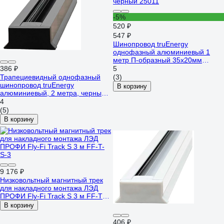
-5%
520 ₽
547 ₽
Шинопровод truEnergy
однофазный алюминиевый 1
метр П-образный 35x20мм
черный 25011
386 ₽
5
Трапециевидный однофазный
(3)
шинопровод truEnergy
В корзину
алюминиевый, 2 метра, черный
25007
4
(5)
В корзину
9 176 ₽
Низковольтный магнитный трек
для накладного монтажа ЛЭД
ПРОФИ Fly-Fi Track S 3 м FF-T-
S-3
В корзину
406 ₽