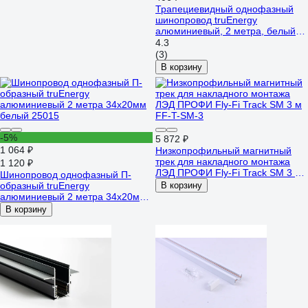
Трапециевидный однофазный
шинопровод truEnergy
алюминиевый, 2 метра, белый
25008
4.3
(3)
В корзину
-5%
5 872 ₽
1 064 ₽
Низкопрофильный магнитный
трек для накладного монтажа
1 120 ₽
ЛЭД ПРОФИ Fly-Fi Track SM 3 м
Шинопровод однофазный П-
FF-T-SM-3
образный truEnergy
В корзину
алюминиевый 2 метра 34x20мм
белый 25015
В корзину