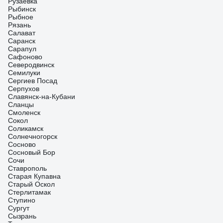
Рузаевка
Рыбинск
Рыбное
Рязань
Салават
Саранск
Сарапул
Сафоново
Северодвинск
Семилуки
Сергиев Посад
Серпухов
Славянск-на-Кубани
Сланцы
Смоленск
Сокол
Соликамск
Солнечногорск
Сосново
Сосновый Бор
Сочи
Ставрополь
Старая Купавна
Старый Оскол
Стерлитамак
Ступино
Сургут
Сызрань