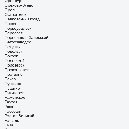
Оренбург
Орехово-Зуево
Орёл
Острогожск
Павловский Посад
Пенза
Первоуральск
Пересвет
Переславль-Залесский
Петрозаводск
Петушки
Подольск
Покров
Полевской
Приозерск
Прокопьевск
Протвино
Псков
Пушкино
Пущино
Пятигорск
Раменское
Реутов
Ржев
Россошь
Ростов Великий
Рошаль
Руза