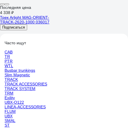
Последняя цена
4 338 ₽
Трек Arlight MAG-ORIENT-
TRACK-2620-1000 036017
Подписаться
Часто ищут
CAB
TR
PTR
WTL
Busbar trunkings
Slim Magnetic
TRACK
TRACK ACCESSORIES
TRACK SYSTEM
TRM
Exility
UBX-Q122
LINEA-ACCESSORIES
FLUM
UBX
SMAL
ST