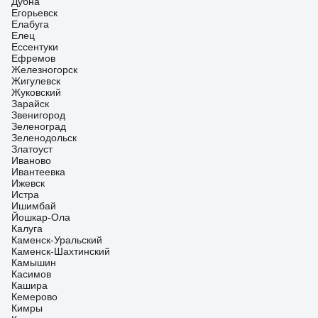
Дубна
Егорьевск
Елабуга
Елец
Ессентуки
Ефремов
Железногорск
Жигулевск
Жуковский
Зарайск
Звенигород
Зеленоград
Зеленодольск
Златоуст
Иваново
Ивантеевка
Ижевск
Истра
Ишимбай
Йошкар-Ола
Калуга
Каменск-Уральский
Каменск-Шахтинский
Камышин
Касимов
Кашира
Кемерово
Кимры