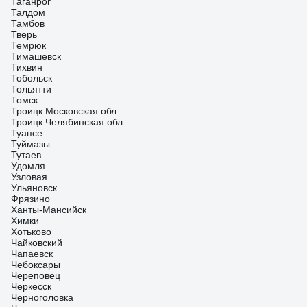
Таганрог
Талдом
Тамбов
Тверь
Темрюк
Тимашевск
Тихвин
Тобольск
Тольятти
Томск
Троицк Московская обл.
Троицк Челябинская обл.
Туапсе
Туймазы
Тутаев
Удомля
Узловая
Ульяновск
Фрязино
Ханты-Мансийск
Химки
Хотьково
Чайковский
Чапаевск
Чебоксары
Череповец
Черкесск
Черноголовка