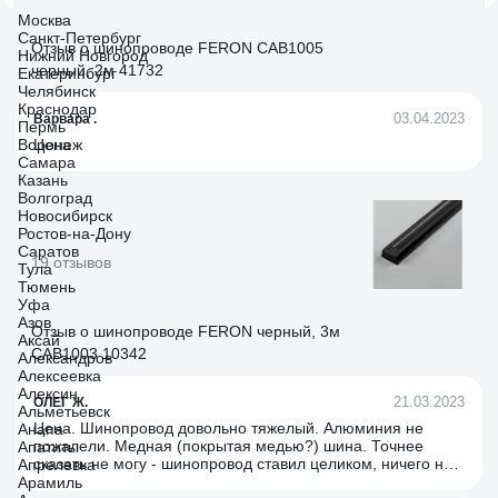
Москва
Санкт-Петербург
Отзыв о шинопроводе FERON CAB1005
Нижний Новгород
черный, 2м 41732
Екатеринбург
Челябинск
Краснодар
03.04.2023
Варвара .
Пермь
Воронеж
Цена
Самара
Казань
Волгоград
Новосибирск
Ростов-на-Дону
Саратов
19 отзывов
Тула
Тюмень
Уфа
Азов
Отзыв о шинопроводе FERON черный, 3м
Аксай
CAB1003 10342
Александров
Алексеевка
Алексин
21.03.2023
ОЛЕГ Ж.
Альметьевск
Цена. Шинопровод довольно тяжелый. Алюминия не
Анапа
пожалели. Медная (покрытая медью?) шина. Точнее
Апатиты
сказать не могу - шинопровод ставил целиком, ничего не
Апрелевка
пилил. Краска держится на корпусе хорошо. Крепеж для
Арамиль