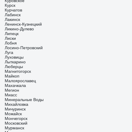
Куровское
Курск
Курчатов
Лабинск
Лакинск
Ленинск-Кузнецкий
Ликино-Дулево
Липецк
Лиски
Лобня
Лосино-Петровский
Луга
Луховицы
Лыткарино
Люберцы
Магнитогорск
Майкоп
Малоярославец
Махачкала
Мегион
Миасс
Минеральные Воды
Михайловка
Мичуринск
Можайск
Мончегорск
Московский
Мурманск