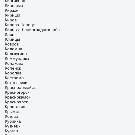
Кингисепп
Кинешма
Киржач
Кириши
Киров
Кирово-Чепецк
Кировск Ленинградская обл.
Клин
Клинцы
Ковров
Коломна
Кольчугино
Коммунарка
Конаково
Копейск
Королёв
Кострома
Котельники
Красноармейск
Красногорск
Краснокамск
Красноярск
Кропоткин
Крымск
Кстово
Кубинка
Кузнецк
Курган