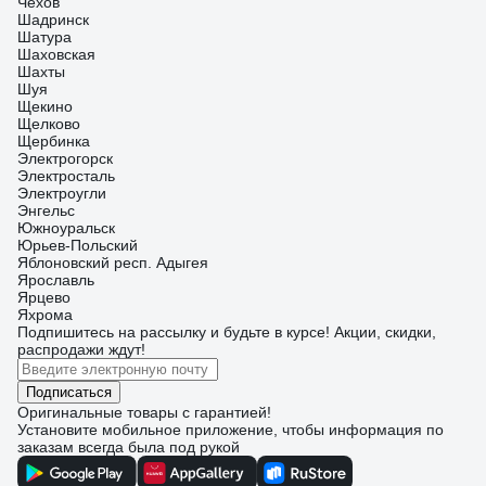
Чехов
Шадринск
Шатура
Шаховская
Шахты
Шуя
Щекино
Щелково
Щербинка
Электрогорск
Электросталь
Электроугли
Энгельс
Южноуральск
Юрьев-Польский
Яблоновский респ. Адыгея
Ярославль
Ярцево
Яхрома
Подпишитесь
на рассылку
и будьте в курсе! Акции, скидки,
распродажи ждут!
Подписаться
Оригинальные товары с гарантией!
Установите мобильное приложение, чтобы информация по
заказам всегда была под рукой