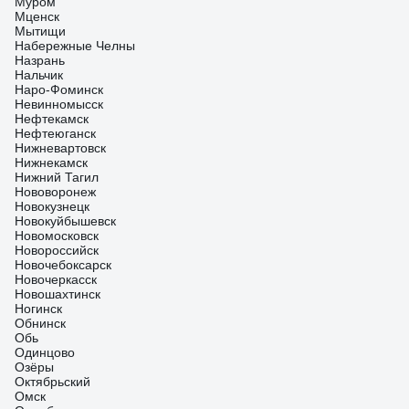
Муром
Мценск
Мытищи
Набережные Челны
Назрань
Нальчик
Наро-Фоминск
Невинномысск
Нефтекамск
Нефтеюганск
Нижневартовск
Нижнекамск
Нижний Тагил
Нововоронеж
Новокузнецк
Новокуйбышевск
Новомосковск
Новороссийск
Новочебоксарск
Новочеркасск
Новошахтинск
Ногинск
Обнинск
Обь
Одинцово
Озёры
Октябрьский
Омск