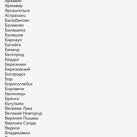
сетевого кабеля приличный. Резьба нигде не сорвана (что
Арзамас
бывает случается на дешевых изделиях).
Армавир
Архангельск
Астрахань
Балабаново
Балаково
Балашиха
Балашов
Барнаул
Батайск
Бежецк
Белгород
Бердск
Березники
Березовский
Богородск
Бор
Борисоглебск
Боровичи
Бронницы
Брянск
Бугульма
Великие Луки
Великий Новгород
Верхняя Пышма
Верхняя Салда
Видное
Владикавказ