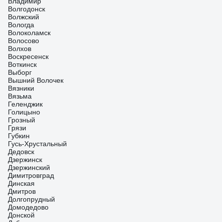
Владимир
Волгодонск
Волжский
Вологда
Волоколамск
Волосово
Волхов
Воскресенск
Воткинск
Выборг
Вышний Волочек
Вязники
Вязьма
Геленджик
Голицыно
Грозный
Грязи
Губкин
Гусь-Хрустальный
Дедовск
Дзержинск
Дзержинский
Димитровград
Динская
Дмитров
Долгопрудный
Домодедово
Донской