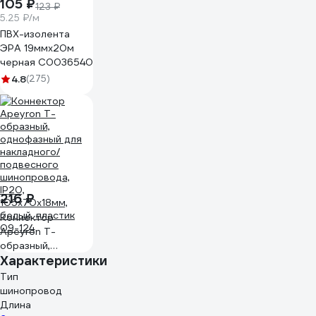
105 ₽
123 ₽
5.25 ₽/м
ПВХ-изолента
ЭРА 19ммх20м
черная C0036540
4.8
(275)
216 ₽
Коннектор
Apeyron Т-
образный,
Характеристики
однофазный для
накладного/
Тип
подвесного
шинопровод
шинопровода,
Длина