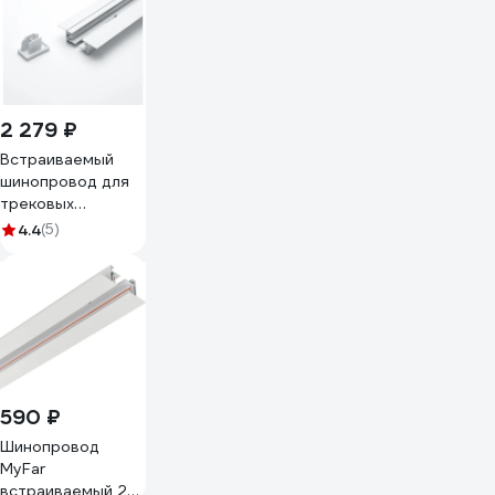
CAB1004 10355
2 279 ₽
Встраиваемый
шинопровод для
трековых
однофазных
4.4
(5)
светильников
FERON, белый, 2м
CAB1004 10353
590 ₽
Шинопровод
MyFar
встраиваемый 2м