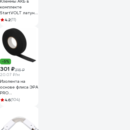
Клеммы АКБ в
комплекте
StartVOLT латунь,
болт, 10 мм SBT
4.2
(11)
004
-5%
301 ₽
316 ₽
20.07 ₽/м
Изолента на
основе флиса ЭРА
PRO
PROFLEEC1915 19
4.6
(104)
мм, 15 м, 0,3 мм,
черная Б0057181