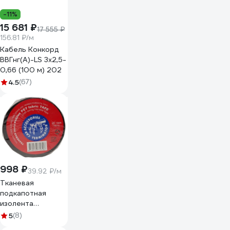
-11%
15 681 ₽
17 555 ₽
156.81 ₽/м
Кабель Конкорд
ВВГнг(А)-LS 3х2,5-
0,66 (100 м) 202
4.5
(67)
998 ₽
39.92 ₽/м
Тканевая
подкапотная
изолента
Terminator Izt
5
(8)
1925 fabric, 19мм х