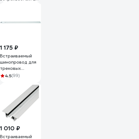
однофазный 220V
Busbar for Single
MT0102-2W
1 175 ₽
Встраиваемый
шинопровод для
трековых
однофазных
4.5
(99)
светильников
FERON белый, 1м
CAB1004 10351
1 010 ₽
Встраиваемый