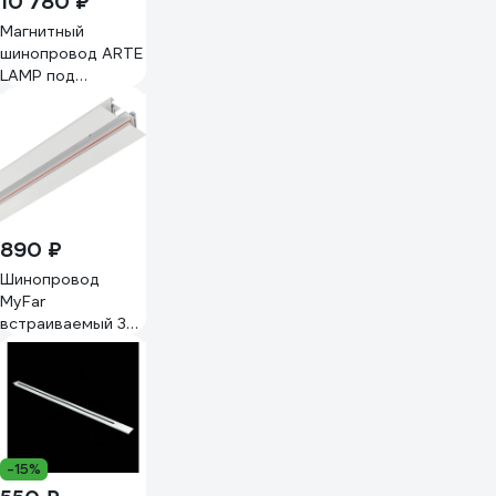
10 780 ₽
Магнитный
шинопровод ARTE
LAMP под
натяжной потолок
LINEA-
ACCESSORIES
A473233
890 ₽
Шинопровод
MyFar
встраиваемый 3м
однофазный 220V
Busbar for Single
MT0102-3W
-15%