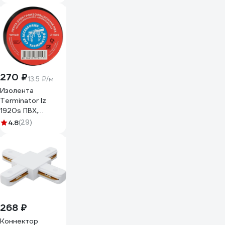
270 ₽
13.5 ₽/м
Изолента
Terminator Iz
1920s ПВХ,
черная,
4.8
(29)
автомобильная,
0.13 мм, 19 мм, 20
м 2000251
268 ₽
Коннектор