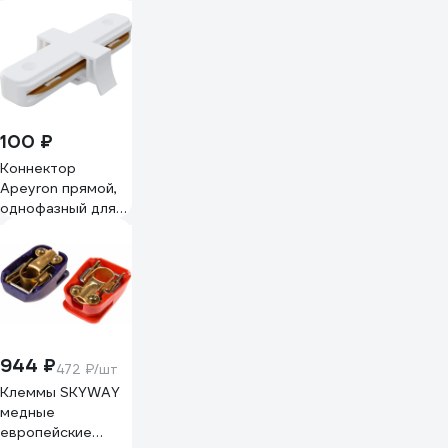
25м, толщина
0,25мм 2000832
100 ₽
Коннектор
Apeyron прямой,
однофазный для
накладного/
подвесного
шинопровода,
IP20, 77x42x18мм,
белый, пластик
09-120
944 ₽
472 ₽/шт
Клеммы SKYWAY
медные
европейские