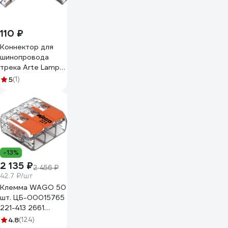
110 ₽
Коннектор для
шинопровода
трека Arte Lamp
гибкий A150033
5
(1)
-13%
2 135 ₽
2 456 ₽
42.7 ₽/шт
Клемма WAGO 50
шт. ЦБ-00015765
221-413 2661
102661
4.8
(124)