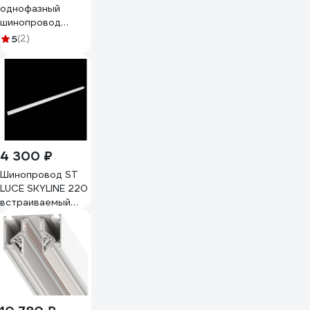
однофазный
шинопровод
Elektrostandard
5
(2)
85083 белый 2м
a057097
4 300 ₽
Шинопровод ST
LUCE SKYLINE 220
встраиваемый
Белый Длина 2
000мм
ST021.529.00H