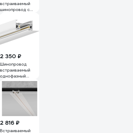
встраиваемый
шинопровод с
питанием и
заглушкой Crystal
lux CLT 0.121 01
L2000 WH
2 350 ₽
Шинопровод
встраиваемый
однофазный
Hesby Lighting
Skylite HSBL_0037
2 816 ₽
Встраиваемый