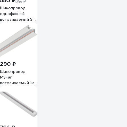
550 ₽
644 ₽
Шинопровод
однофазный
встраиваемый ST
LUCE Белый, жилы
черные
ST012.519.01
290 ₽
Шинопровод
MyFar
встраиваемый 1м
однофазный 220V
Busbar for Single
MT0102-1W