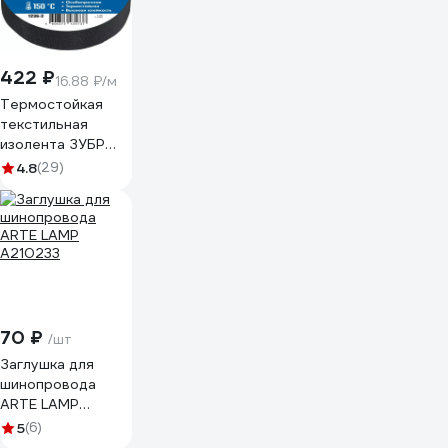
422 ₽
16.88 ₽/м
Термостойкая
текстильная
изолента ЗУБР
Авто-Жгут 19 мм х
4.8
(29)
25 м 1236-2
70 ₽
/шт
Заглушка для
шинопровода
ARTE LAMP
A210233
5
(6)