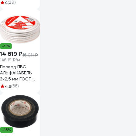
быстросъёмные
4
(29)
013 S06701013
-9%
14 619 ₽
16 011 ₽
146.19 ₽/м
Провод ПВС
АЛЬФАКАБЕЛЬ
3х2,5 мм ГОСТ
100 м 05053
4.8
(66)
-15%