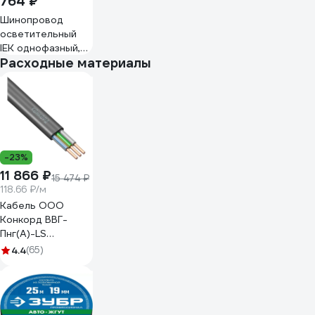
764 ₽
Шинопровод
осветительный
IEK однофазный,
Расходные материалы
1м, белый LSB0D-
SPD-1-01-K01
-23%
11 866 ₽
15 474 ₽
118.66 ₽/м
Кабель ООО
Конкорд ВВГ-
Пнг(А)-LS
3x2,5ок(N, PE) -
4.4
(65)
0,66 (100м) Бухта
100м 4663