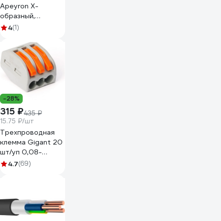
Apeyron Х-
образный,
однофазный для
4
(1)
накладного/
подвесного
шинопровода,
IP20,
105x105x18мм,
белый, пластик
09-126
-28%
315 ₽
435 ₽
15.75 ₽/шт
Трехпроводная
клемма Gigant 20
шт/уп 0,08-
2,5(4)мм² GCT-
4.7
(69)
222-413-20