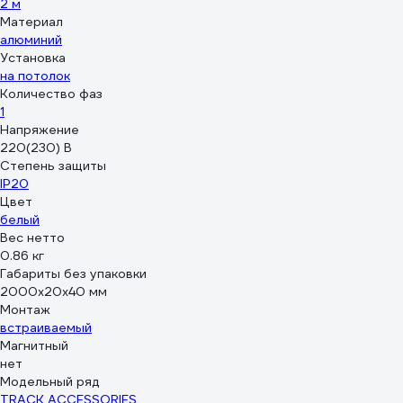
IP20,
2 м
105x70x18мм,
Материал
белый, пластик
алюминий
09-124
Установка
на потолок
Количество фаз
1
Напряжение
220(230) В
Степень защиты
IP20
Цвет
белый
Вес нетто
0.86 кг
Габариты без упаковки
2000х20х40 мм
Монтаж
встраиваемый
Магнитный
нет
Модельный ряд
TRACK ACCESSORIES