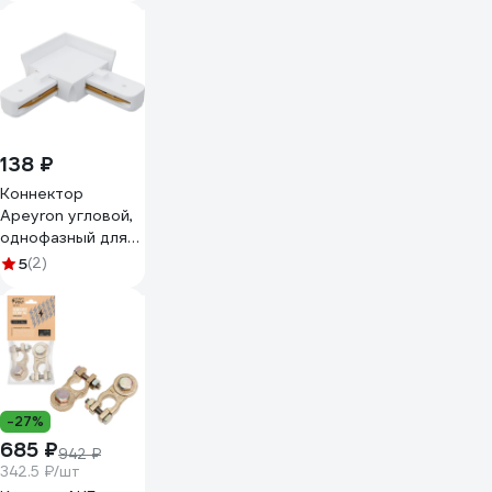
138 ₽
Коннектор
Apeyron угловой,
однофазный для
накладного/
5
(2)
подвесного
шинопровода,
IP20, 71x71x18мм,
белый, пластик
09-122
-27%
685 ₽
942 ₽
342.5 ₽/шт