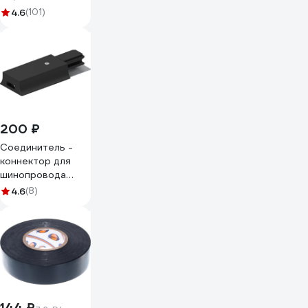
м 05190
4.6
(101)
200 ₽
Cоединитель -
коннектор для
шинопровода
FERON черный,
4.6
(8)
LD1010 41885
144 ₽