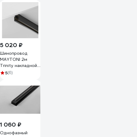
aax.tech 1500мм,
однофазный,
черный AAX-EVR1-
1500-B AAX-EVR1-
Track-1500-B
5 020 ₽
Шинопровод
MAYTONI 2м
Trinity накладной/
подвесной черный
5
(6)
TRX005-312B
1 060 ₽
Однофазный