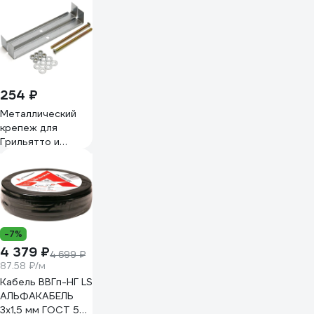
254 ₽
Металлический
крепеж для
Грильятто и
рееченых
потолков FERON
LD4020 115х18х25
41335
-7%
4 379 ₽
4 699 ₽
87.58 ₽/м
Кабель ВВГп-НГ LS
АЛЬФАКАБЕЛЬ
3х1,5 мм ГОСТ 50