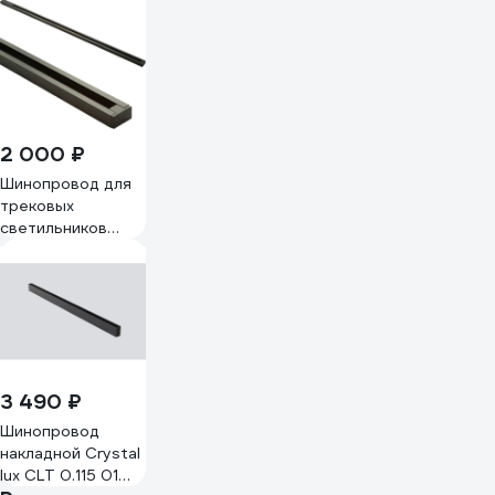
подвесной в
комплекте
заглушки 2шт,
крышка 135301
2 000 ₽
Шинопровод для
трековых
светильников
aax.tech 2м,
однофазный,
черный AAX-EVR1-
2000-B AAX-
EVR1-Track-
2000-B
3 490 ₽
Шинопровод
накладной Crystal
lux CLT 0.115 01