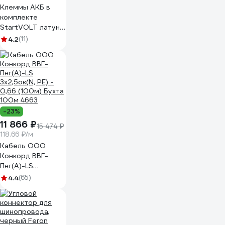
Клеммы АКБ в
комплекте
StartVOLT латунь,
болт, 10 мм SBT
4.2
(11)
004
-23%
11 866 ₽
15 474 ₽
118.66 ₽/м
Кабель ООО
Конкорд ВВГ-
Пнг(А)-LS
3x2,5ок(N, PE) -
4.4
(65)
0,66 (100м) Бухта
100м 4663