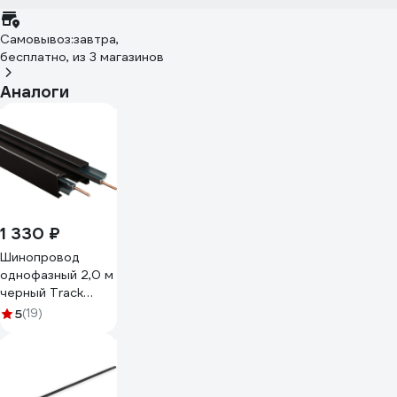
Самовывоз:
завтра,
бесплатно
, из 3 магазинов
Аналоги
1 330 ₽
Шинопровод
однофазный 2,0 м
черный Track
single-phase 2m
5
(19)
BK Datts TR-
70204