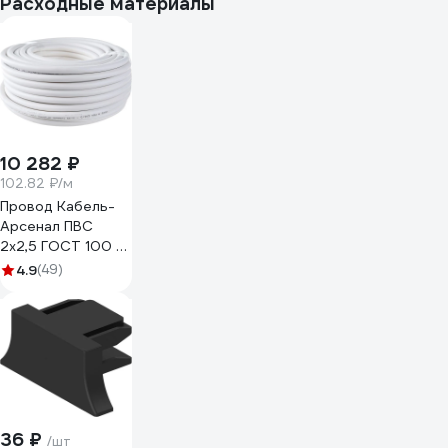
Расходные материалы
L2000 BL
10 282 ₽
102.82 ₽/м
Провод Кабель-
Арсенал ПВС
2х2,5 ГОСТ 100 м
KARS-51186
4.9
(49)
36 ₽
/шт