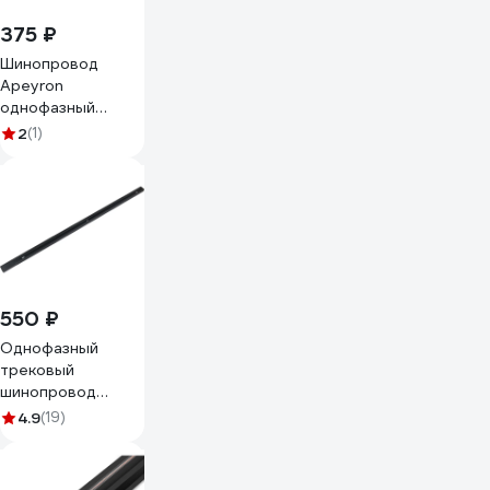
375 ₽
Шинопровод
Apeyron
однофазный
накладной/
2
(1)
подвесной, IP20,
1000x42x18мм,
чёрный, алюминий,
в комплекте
крепёж, токоввод,
заглушка 45-02
550 ₽
Однофазный
трековый
шинопровод
LEDVANCE 1M
4.9
(19)
черный
4099854256103