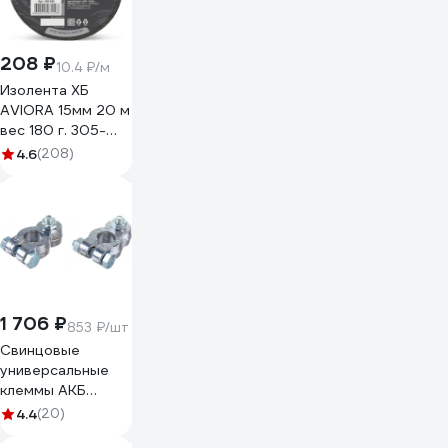
208 ₽
10.4 ₽/м
Изолента ХБ
AVIORA 15мм 20 м
вес 180 г. 305-
065
4.6
(208)
1 706 ₽
853 ₽/шт
Свинцовые
универсальные
клеммы АКБ
ДАЛИ-авто болт
4.4
(20)
сверху DA-02532