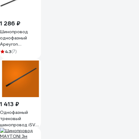
1 286 ₽
Шинопровод
однофазный
Apeyron
накладной/
4.3
(7)
подвесной, IP20,
2000мм, чёрный
R45-08
1 413 ₽
Однофазный
трековый
шинопровод iSVET
черный, TRK-RAIL,
шина трек 2 м