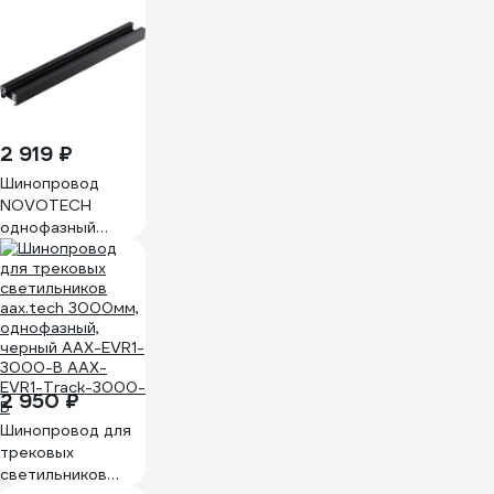
Hesby Lighting
Skylite HSBL_0173
2 919 ₽
Шинопровод
NOVOTECH
однофазный
двухжильный с
токопроводом и
заглушкой 135298
2 950 ₽
Шинопровод для
трековых
светильников