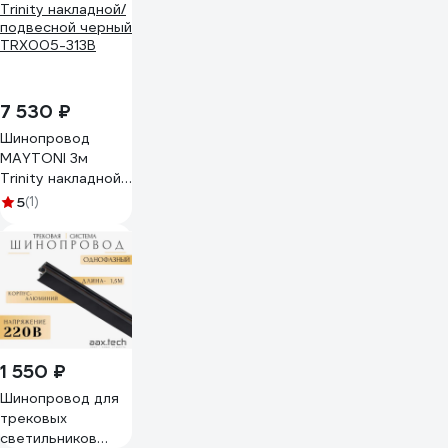
TRK-RAIL-2-2
7 530 ₽
Шинопровод
MAYTONI 3м
Trinity накладной/
подвесной черный
5
(1)
TRX005-313B
1 550 ₽
Шинопровод для
трековых
светильников