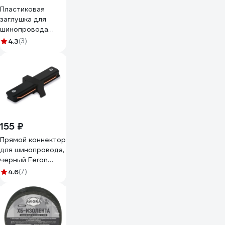
Пластиковая
заглушка для
шинопровода
FERON CAB1003
4.3
(3)
черный LD1011
41886
155 ₽
Прямой коннектор
для шинопровода,
черный Feron
LD1000 10324
4.6
(7)