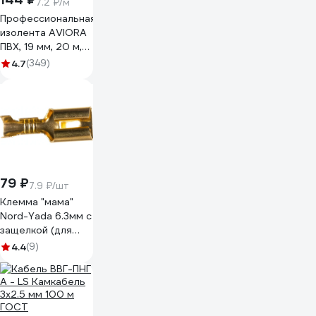
7.2 ₽/м
Профессиональная
изолента AVIORA
ПВХ, 19 мм, 20 м,
черная 305-030
4.7
(349)
79 ₽
7.9 ₽/шт
Клемма "мама"
Nord-Yada 6.3мм с
защелкой (для
разъемов) 1.5-
4.4
(9)
2.5кв.мм 906369