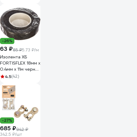
подвесов для
шинопровода
Feron CAB1002 2
шт, длина 200 см,
серебро 10326
-26%
63 ₽
85 ₽
5.73 ₽/м
Изолента ХБ
FORTISFLEX 18мм х
0.4мм х 11м черная
71242
4.5
(42)
-27%
685 ₽
942 ₽
342.5 ₽/шт