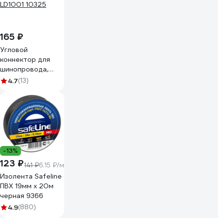
165 ₽
Угловой
коннектор для
шинопровода,
черный Feron
4.7
(13)
LD1001 10325
-13%
123 ₽
141 ₽
6.15 ₽/м
Изолента Safeline
ПВХ 19мм х 20м
черная 9366
4.9
(880)