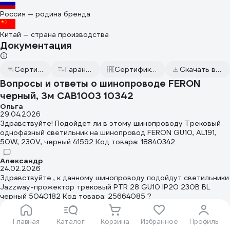
Россия — родина бренда
Китай — страна производства
Документация
Сертификат дилера
Гарантийный талон
Сертификаты соответствия
Скачать всю документацию
Вопросы и ответы о шинопроводе FERON
черный, 3м CAB1003 10342
Ольга
29.04.2026
Здравствуйте! Подойдет ли в этому шинопроводу Трековый
однофазный светильник на шинопровод FERON GU10, AL191,
50W, 230V, черный 41592 Код товара: 18840342
Александр
24.02.2026
Здравствуйте , к данному шинопроводу подойдут светильники
Jazzway-прожектор трековый PTR 28 GU10 IP20 230В BL
черный 5040182 Код товара: 25664085 ?
Игорь В.
Главная
Каталог
Корзина
Избранное
Профиль
27.03.2025