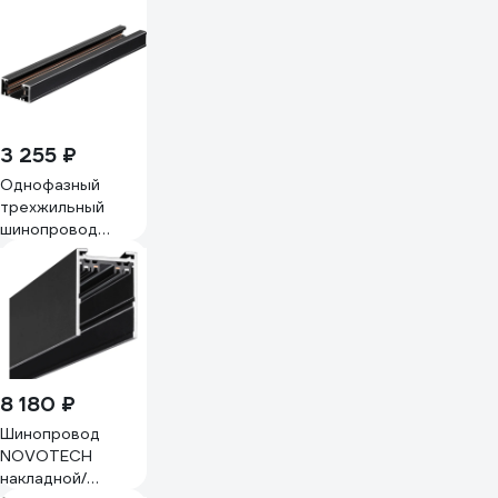
aax.tech 3000мм,
однофазный,
черный AAX-EVR1-
3000-B AAX-
EVR1-Track-3000-
B
3 255 ₽
Однофазный
трехжильный
шинопровод
NOVOTECH с
токопроводом и
заглушкой 135296
8 180 ₽
Шинопровод
NOVOTECH
накладной/