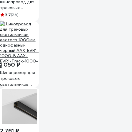
шинопровод для
трековых
светильников
3.7
(24)
FERON черный, 2м,
токовод, заглушка,
крепление
CAB1003 10341
1 050 ₽
Шинопровод для
трековых
светильников
aax.tech 1000мм,
однофазный,
черный AAX-EVR1-
1000-B AAX-
EVR1-Track-1000-
B
2 761 ₽