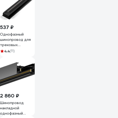
537 ₽
Однофазный
шинопровод для
трековых
светильников
4.4
(11)
FERON черный, 1м
CAB1003 10340
2 860 ₽
Шинопровод
накладной
однофазный