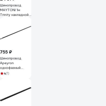
Шинопровод
MAYTONI 1м
Trinity накладной/
подвесной черный
TRX005-311B
755 ₽
Шинопровод
Apeyron
однофазный
накладной/
4
(1)
подвесной, IP20,
2000x42x18мм,
чёрный, алюминий,
в комплекте
крепёж, токоввод,
заглушка 45-04