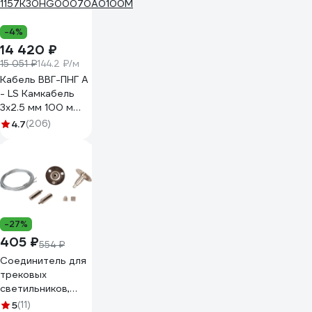
-4%
14 420 ₽
15 051 ₽
144.2 ₽/м
Кабель ВВГ-ПНГ А
- LS Камкабель
3x2.5 мм 100 м
ГОСТ
4.7
(206)
1157К30HG00070А0100М
-27%
405 ₽
554 ₽
Соединитель для
трековых
светильников,
комплект
5
(11)