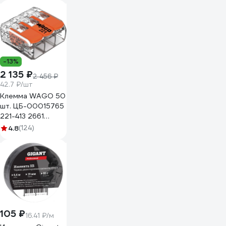
-13%
2 135 ₽
2 456 ₽
42.7 ₽/шт
Клемма WAGO 50
шт. ЦБ-00015765
221-413 2661
102661
4.8
(124)
105 ₽
16.41 ₽/м