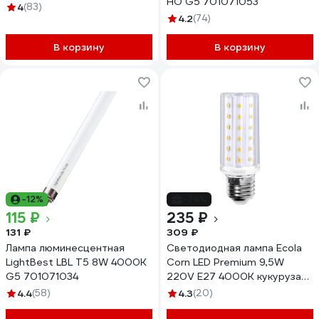
HO G5 701071053
4
(83)
4.2
(74)
В корзину
В корзину
-12%
-24%
115 ₽
235 ₽
131 ₽
309 ₽
Лампа люминесцентная
Светодиодная лампа Ecola
LightBest LBL T5 8W 4000K
Corn LED Premium 9,5W
G5 701071034
220V E27 4000K кукуруза
54LED 120x41 Z7NV95ELC
4.4
(58)
4.3
(20)