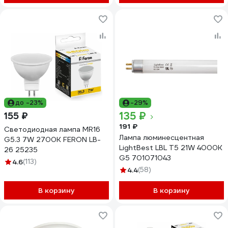
до -23%
-29%
135 ₽
155 ₽
191 ₽
Светодиодная лампа MR16
Лампа люминесцентная
G5.3 7W 2700K FERON LB-
LightBest LBL T5 21W 4000K
26 25235
G5 701071043
4.6
(113)
4.4
(58)
В корзину
В корзину