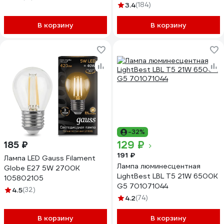
27x75 T5UV12ELC
3.4
(184)
В корзину
В корзину
-32%
129 ₽
185 ₽
191 ₽
Лампа LED Gauss Filament
Лампа люминесцентная
Globe E27 5W 2700K
LightBest LBL T5 21W 6500K
105802105
G5 701071044
4.5
(32)
4.2
(74)
В корзину
В корзину