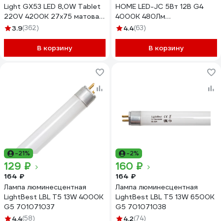
Light GX53 LED 8,0W Tablet
HOME LED-JC 5Вт 12В G4
220V 4200K 27x75 матовая
4000К 480Лм
30000h T5MV80ELC
4690612036083
3.9
(362)
4.4
(63)
В корзину
В корзину
-21%
-2%
129 ₽
160 ₽
164 ₽
164 ₽
Лампа люминесцентная
Лампа люминесцентная
LightBest LBL T5 13W 4000K
LightBest LBL T5 13W 6500K
G5 701071037
G5 701071038
4.4
(58)
4.2
(74)