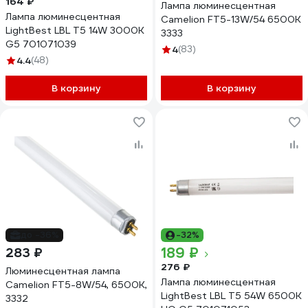
164 ₽
Лампа люминесцентная
Лампа люминесцентная
Camelion FT5-13W/54 6500K
LightBest LBL T5 14W 3000K
3333
G5 701071039
4
(83)
4.4
(48)
В корзину
В корзину
до -36%
-32%
189 ₽
283 ₽
276 ₽
Люминесцентная лампа
Лампа люминесцентная
Camelion FT5-8W/54, 6500K,
LightBest LBL T5 54W 6500K
3332