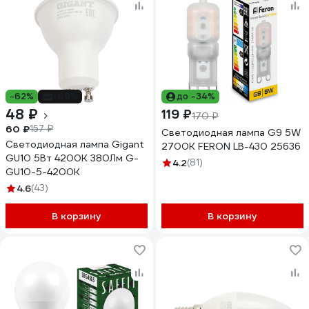
-62%
-69%
до -34%
48 ₽
119 ₽
170 ₽
60 ₽
157 ₽
Светодиодная лампа G9 5W
Светодиодная лампа Gigant
2700K FERON LB-430 25636
GU10 5Вт 4200K 380Лм G-
4.2
(81)
GU10-5-4200K
4.6
(43)
В корзину
В корзину