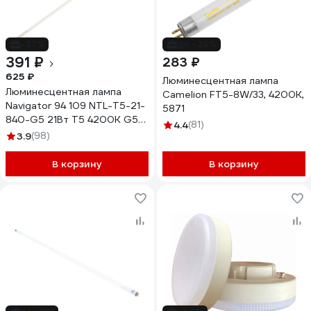
-37%
до -24%
391 ₽
283 ₽
625 ₽
Люминесцентная лампа
Люминесцентная лампа
Camelion FT5-8W/33, 4200K,
Navigator 94 109 NTL-T5-21-
5871
840-G5 21Вт T5 4200К G5
4.4
(81)
94109
3.9
(98)
В корзину
В корзину