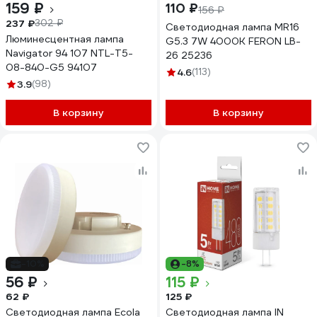
159 ₽
110 ₽
156 ₽
237 ₽
302 ₽
Светодиодная лампа MR16
Люминесцентная лампа
G5.3 7W 4000K FERON LB-
Navigator 94 107 NTL-T5-
26 25236
08-840-G5 94107
4.6
(113)
3.9
(98)
В корзину
В корзину
-10%
-8%
56 ₽
115 ₽
62 ₽
125 ₽
Светодиодная лампа Ecola
Светодиодная лампа IN