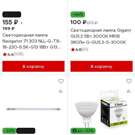
-22%
-44%
155 ₽
100 ₽
177 ₽
199 ₽
Светодиодная лампа Gigant
Светодиодная лампа
GU5.3 5Вт 3000K MR16
Navigator 71 303 NLL-G-T8-
380Лм G-GU5.3-5-3000K
18-230-6.5K-G13 18Вт G13
4.6
(41)
1700лм 176-264В 1200
4.4
(108)
71303
В корзину
В корзину
-22%
-47%
до -33%