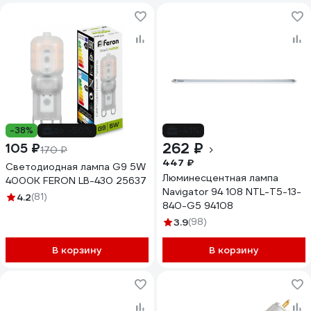
-38%
до -50%
-41%
262 ₽
105 ₽
170 ₽
447 ₽
Светодиодная лампа G9 5W
Люминесцентная лампа
4000K FERON LB-430 25637
Navigator 94 108 NTL-T5-13-
4.2
(81)
840-G5 94108
3.9
(98)
В корзину
В корзину