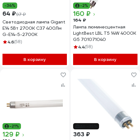
-34%
-2%
160 ₽
64 ₽
97 ₽
164 ₽
Светодиодная лампа Gigant
Лампа люминесцентная
E14 5Вт 2700К C37 400Лм
LightBest LBL T5 14W 4000K
G-E14-5-2700K
G5 701071040
4.6
(58)
4.4
(58)
В корзину
В корзину
-21%
до -35%
129 ₽
363 ₽