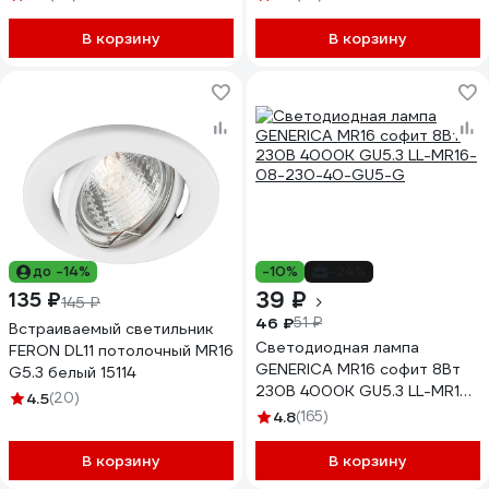
В корзину
В корзину
до -14%
-10%
-24%
39 ₽
135 ₽
145 ₽
46 ₽
51 ₽
Встраиваемый светильник
Светодиодная лампа
FERON DL11 потолочный MR16
GENERICA MR16 софит 8Вт
G5.3 белый 15114
230В 4000К GU5.3 LL-MR16-
4.5
(20)
08-230-40-GU5-G
4.8
(165)
В корзину
В корзину