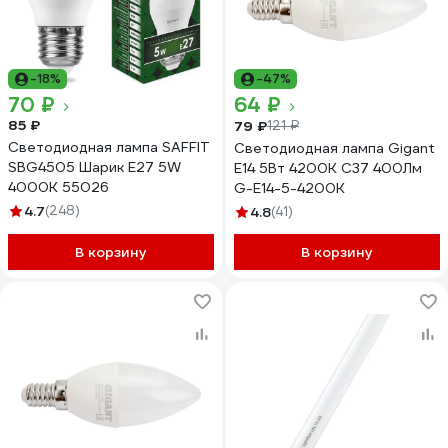
-18%
-47%
70 ₽
64 ₽
85 ₽
79 ₽
121 ₽
Светодиодная лампа SAFFIT
Светодиодная лампа Gigant
SBG4505 Шарик E27 5W
E14 5Вт 4200К C37 400Лм
4000K 55026
G-E14-5-4200K
4.7
(248)
4.8
(41)
В корзину
В корзину