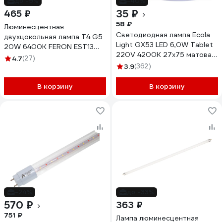
до -9%
-40%
35 ₽
465 ₽
58 ₽
Люминесцентная
Светодиодная лампа Ecola
двухцокольная лампа T4 G5
Light GX53 LED 6,0W Tablet
20W 6400K FERON EST13
220V 4200K 27x75 матовая
3030
4.7
(27)
30000h T5MV60ELC
3.9
(362)
В корзину
В корзину
-24%
до -33%
570 ₽
363 ₽
751 ₽
Лампа люминесцентная