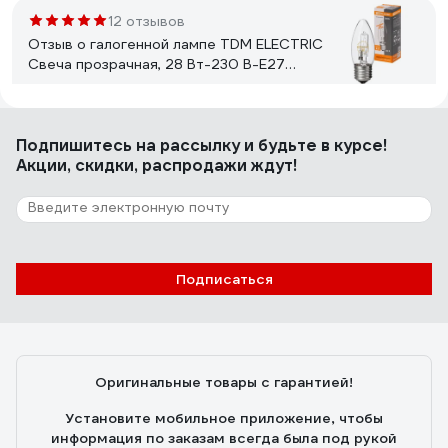
12 отзывов
Отзыв о галогенной лампе TDM ELECTRIC
Свеча прозрачная, 28 Вт-230 В-Е27
SQ0341-0095
Владислав
21.05.2025
Подпишитесь
на рассылку
и будьте в курсе!
Свет теплый, при низком напряжении не отключаются
Акции, скидки, распродажи ждут!
полностью, как это делают светодиоды, а чуть-чуть
снижают яркость, при долгой эксплуатации не
снижается световой поток, нет стробоскопического
эффекта (для меня этот фактор ключевой, поскольку
мерцание подсведки экрана накладывается на
16 отзывов
мерцание лампы /если это светодиод/ и глаза устают.
Подписаться
Отзыв об эпре Navigator NB-ETL-140-BA3
82435
Сергей А.
24.06.2025
Оригинальные товары с гарантией!
Эффектно рвануло!!! И всего за 193 рубля!!! Мне
понравилось!!!
Установите мобильное приложение, чтобы
информация по заказам всегда была под рукой