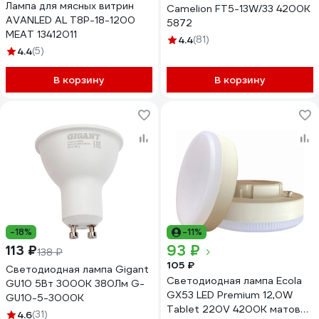
Лампа для мясных витрин
Camelion FT5-13W/33 4200K
AVANLED AL T8P-18-1200
5872
MEAT 13412011
4.4
(81)
4.4
(5)
В корзину
В корзину
-18%
-11%
93 ₽
113 ₽
138 ₽
105 ₽
Светодиодная лампа Gigant
Светодиодная лампа Ecola
GU10 5Вт 3000K 380Лм G-
GX53 LED Premium 12,0W
GU10-5-3000K
Tablet 220V 4200K матовая
4.6
(31)