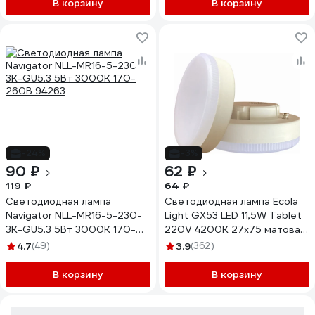
В корзину
В корзину
-24%
-3%
90 ₽
62 ₽
119 ₽
64 ₽
Светодиодная лампа
Светодиодная лампа Ecola
Navigator NLL-MR16-5-230-
Light GX53 LED 11,5W Tablet
3K-GU5.3 5Вт 3000К 170-
220V 4200K 27x75 матовая
260В 94263
30000h T5PV11ELC
4.7
(49)
3.9
(362)
В корзину
В корзину