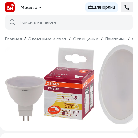
Москва
Для юрлиц
Поиск в каталоге
Главная
/
Электрика и свет
/
Освещение
/
Лампочки
/
Св