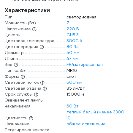
Характеристики
Тип
светодиодная
Мощность (Вт)
7
Напряжение
220 В
Цоколь
GU5.3
Цветовая температура
3000 К
Цветопередача
80 Ra
Диаметр
50 мм
Длина
47 мм
Вид
FR/матированная
Тип колбы
MR16
Форма
спот
Световой поток
600 лм
Световая отдача
85 лм/Вт
Срок службы
15000 ч
Эквивалент лампы
накаливания
60 Вт
теплый белый (менее 3300
Цветность
К)
Назначение
общее освещение
Регулировка яркости