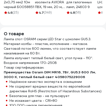
2x0,75 мм2 10м
изолента AVIORA
для галогенных
LH27
черный Б0058851
ПВХ, 19 мм, 20 м,
ламп, 24603 9
цоко
черная 305-030
MR16
4.6
(25)
4.7
(349)
4.8
(56)
5
(
6476
О товаре
Лампа спот OSRAM серии LED Star с цоколем GU5.3.
Материал колбы - пластик, исполнение - матовое.
Световой поток 600 люмен, что соответствует лампе
накаливания на 60 Вт.
Лампа излучает теплый белый свет, угол пучка - 110°.
Входное напряжение 170-250В
Товар сертифицирован.
Преимущества Osram DIM MR16, 7Вт, GU5.3 600 Лм,
3000 К, теплый белый свет 4058075229006
Надёжное качество эксперта в освещении
Не содержит вредных веществ по европейской
директиве RoHS (Restriction of Hazardous Substances)
Безопасна для глаз - не пульсирует
Не искажает цвета - CRI>80
100 000 циклов переключения