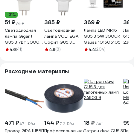
-31%
51 ₽
385 ₽
369 ₽
389
74 ₽
Светодиодная
Светодиодная
Лампа LED MR16
Ламп
лампа Gigant
лампа VOLTEGA
GU5.3 5W 3000K
615 
GU5.3 7Вт 3000K
Софит GU5.3
Gauss 101505105
230-
MR16 540Лм G-
2800К 6W
PACK
4.6
(41)
4.8
(8)
4.4
(204)
GU5.3-7-3000K
диммируемый
7170
Расходные материалы
471 ₽
144 ₽
18 ₽
99 
/шт
47.1 ₽/м
7.2 ₽/м
Провод ЭРА ШВВП
Профессиональная
Патрон duwi GU5.3
Пере