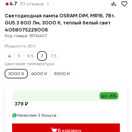
4.7
70 отзывов
Светодиодная лампа OSRAM DIM, MR16, 7Вт,
GU5.3 600 Лм, 3000 К, теплый белый свет
4058075229006
Код товара: 18134407
Мощность (Вт)
4
5
6.5
7
7.5
Цветовая температура
3000 К
4000 К
6500 К
до -6%
379 ₽
Начислим 3 бонуса
В корзину