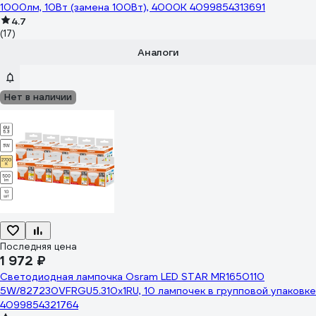
1000лм, 10Вт (замена 100Вт), 4000К 4099854313691
4.7
(17)
Аналоги
Нет в наличии
Последняя цена
1 972 ₽
Светодиодная лампочка Osram LED STAR MR1650110
5W/827230VFRGU5.310x1RU, 10 лампочек в групповой упаковке
4099854321764