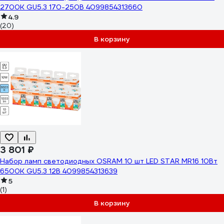
2700К GU5.3 170-250В 4099854313660
4.9
(20)
В корзину
3 801 ₽
Набор ламп светодиодных OSRAM 10 шт LED STAR MR16 10Вт
6500К GU5.3 12В 4099854313639
5
(1)
В корзину