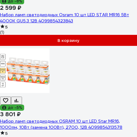
до -8%
2 599 ₽
Набор ламп светодиодных Osram 10 шт LED STAR MR16 5Вт
4000К GU5.3 12В 4099854323843
5
(1)
В корзину
до -5%
3 801 ₽
Набор ламп светодиодных OSRAM 10 шт LED Star MR16,
1000лм, 10Вт (замена 100Вт), 2700, 12В 4099854313578
5