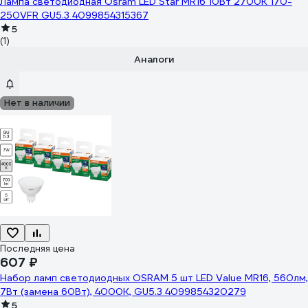
Лампа светодиодная Osram LED Star MR16 10Вт 2700К 170-
250VFR GU5.3 4099854315367
5
(1)
Аналоги
Нет в наличии
Последняя цена
607 ₽
Набор ламп светодиодных OSRAM 5 шт LED Value MR16, 560лм,
7Вт (замена 60Вт), 4000К, GU5.3 4099854320279
5