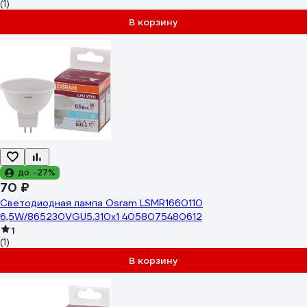
(1)
В корзину
до -27%
70 ₽
Светодиодная лампа Osram LSMR1660110
6,5W/865230VGU5.310x1 4058075480612
1
(1)
В корзину