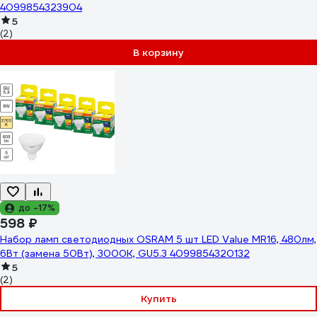
4099854323904
5
(2)
В корзину
до -17%
598 ₽
Набор ламп светодиодных OSRAM 5 шт LED Value MR16, 480лм,
6Вт (замена 50Вт), 3000К, GU5.3 4099854320132
5
(2)
Купить