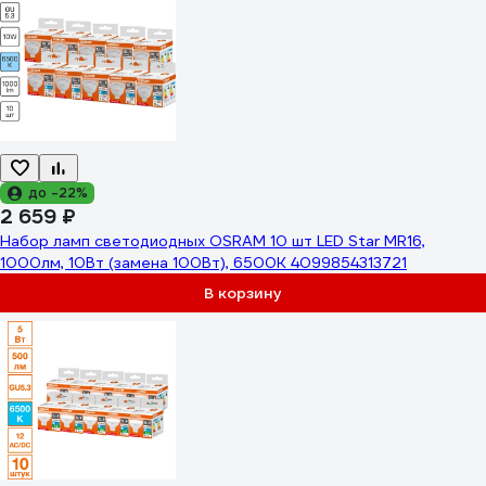
до -22%
2 659 ₽
Набор ламп светодиодных OSRAM 10 шт LED Star MR16,
1000лм, 10Вт (замена 100Вт), 6500К 4099854313721
В корзину