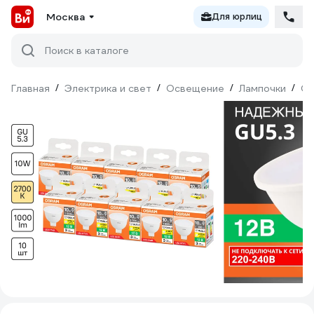
Москва
Для юрлиц
Поиск в каталоге
Главная
/
Электрика и свет
/
Освещение
/
Лампочки
/
Св