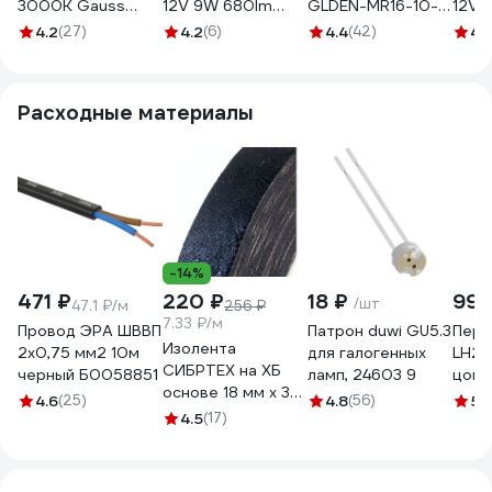
3000K Gauss
12V 9W 680lm
GLDEN-MR16-10-
12V 
201505105
3000K GU5.3 LED
GU5.3-12-3000
3000
4.2
(27)
4.2
(6)
4.4
(42)
4.
1/10/100 11519
661021
Расходные материалы
-14%
471 ₽
220 ₽
18 ₽
99 
/шт
47.1 ₽/м
256 ₽
7.33 ₽/м
Провод ЭРА ШВВП
Патрон duwi GU5.3
Пере
Изолента
2x0,75 мм2 10м
для галогенных
LH27
СИБРТЕХ на ХБ
черный Б0058851
ламп, 24603 9
цоко
основе 18 мм х 30
MR16
4.6
(25)
4.8
(56)
5
(
м, 300 гр. 88762
4.5
(17)
6476