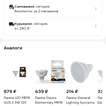
Самовывоз:
сегодня,
бесплатно
, из 2 магазинов
Курьером:
сегодня,
от 290 ₽
Аналоги
679 ₽
439 ₽
214 ₽
339
Лампа LED MR16
Лампа Gauss
Лампа General
Ламп
GU5.3 5W 12V
Elementary MR16
Lighting Systems
Elem