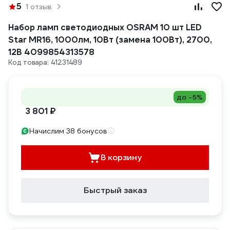
5
1 отзыв
Набор ламп светодиодных OSRAM 10 шт LED
Star MR16, 1000лм, 10Вт (замена 100Вт), 2700,
12В 4099854313578
Код товара: 41231489
до -5%
3 801 ₽
Начислим 38 бонусов
В корзину
Быстрый заказ