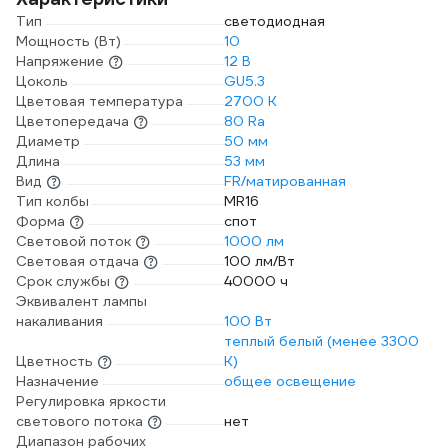
Тип
светодиодная
Мощность (Вт)
10
Напряжение
12 В
Цоколь
GU5.3
Цветовая температура
2700 К
Цветопередача
80 Ra
Диаметр
50 мм
Длина
53 мм
Вид
FR/матированная
Тип колбы
MR16
Форма
спот
Световой поток
1000 лм
Световая отдача
100 лм/Вт
Срок службы
40000 ч
Эквивалент лампы
накаливания
100 Вт
теплый белый (менее 3300
Цветность
К)
Назначение
общее освещение
Регулировка яркости
светового потока
нет
Диапазон рабочих