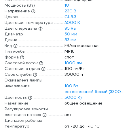
Мощность (Вт)
10
Напряжение
230 В
Цоколь
GU5.3
Цветовая температура
4000 К
Цветопередача
95 Ra
Диаметр
50 мм
Длина
53 мм
Вид
FR/матированная
Тип колбы
MR16
Форма
спот
Световой поток
1000 лм
Световая отдача
100 лм/Вт
Срок службы
30000 ч
Эквивалент лампы
накаливания
100 Вт
естественный белый (3300-
Цветность
5000 К)
Назначение
общее освещение
Регулировка яркости
светового потока
нет
Диапазон рабочих
температур
от -20 до +40 °С