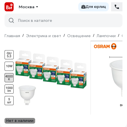
Москва
Для юрлиц
Поиск в каталоге
Главная
/
Электрика и свет
/
Освещение
/
Лампочки
/
Св
Нет в наличии