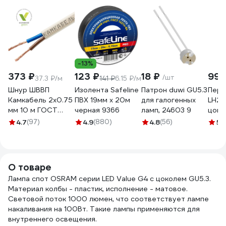
-13%
373 ₽
123 ₽
18 ₽
99 
/шт
37.3 ₽/м
141 ₽
6.15 ₽/м
Шнур ШВВП
Изолента Safeline
Патрон duwi GU5.3
Пере
Камкабель 2x0.75
ПВХ 19мм х 20м
для галогенных
LH27
мм 10 м ГОСТ
черная 9366
ламп, 24603 9
цоко
231ЯA20C0000Ъ600010М
MR16
4.7
(97)
4.9
(880)
4.8
(56)
5
(
6476
О товаре
Лампа спот OSRAM серии LED Value G4 с цоколем GU5.3.
Материал колбы - пластик, исполнение - матовое.
Световой поток 1000 люмен, что соответствует лампе
накаливания на 100Вт. Такие лампы применяются для
внутреннего освещения.