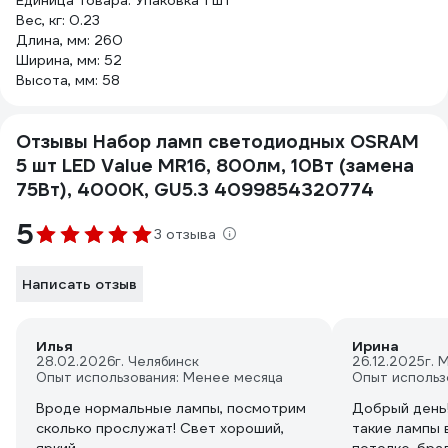
Единица товара: Упаковка 1 шт
Вес, кг: 0.23
Длина, мм: 260
Ширина, мм: 52
Высота, мм: 58
Отзывы Набор ламп светодиодных OSRAM
5 шт LED Value MR16, 800лм, 10Вт (замена
75Вт), 4000К, GU5.3 4099854320774
5
3 отзыва
Написать отзыв
Илья
Ирина
28.02.2026
г. Челябинск
26.12.2025
г. 
Опыт использования: Менее месяца
Опыт использ
Вроде нормальные лампы, посмотрим
Добрый день!
сколько прослужат! Свет хороший,
такие лампы 