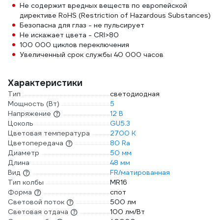
Не содержит вредных веществ по европейской
директиве RoHS (Restriction of Hazardous Substances)
Безопасна для глаз - не пульсирует
Не искажает цвета - CRI>80
100 000 циклов переключения
Увеличенный срок службы 40 000 часов
Характеристики
Тип
светодиодная
Мощность (Вт)
5
Напряжение
12 В
Цоколь
GU5.3
Цветовая температура
2700 К
Цветопередача
80 Ra
Диаметр
50 мм
Длина
48 мм
Вид
FR/матированная
Тип колбы
MR16
Форма
спот
Световой поток
500 лм
Световая отдача
100 лм/Вт