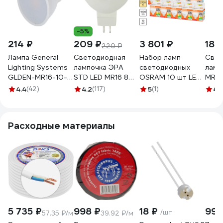
-5%
214 ₽
209 ₽
3 801 ₽
183
220 ₽
Лампа General
Светодиодная
Набор ламп
Свет
Lighting Systems
лампочка ЭРА
светодиодных
ламп
GLDEN-MR16-10-
STD LED MR16 8W
OSRAM 10 шт LED
MR16
GU5.3-12-3000
12V 827 GU5.3 8Вт
Star MR16,
5W/3
4.4
(42)
4.2
(117)
5
(1)
4.
661021
софит, теплая
1000лм, 10Вт
UL-0
белая Б0049093
(замена 100Вт),
2700, 12В
Расходные материалы
4099854313578
5 735 ₽
998 ₽
18 ₽
99 
/шт
57.35 ₽/м
39.92 ₽/м