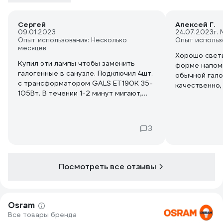
Сергей
Алексей Г.
09.01.2023
24.07.2023
г.
Опыт использования: Несколько
Опыт использ
месяцев
Хорошо свети
Купил эти лампы чтобы заменить
форме напом
галогенные в санузле. Подключил 4шт.
обычной гало
с трансформатором GALS ET190K 35-
качественно,
105Вт. В течении 1-2 минут мигают,
Учитывая ее 
трещат. Включаются устойчиво.
понижающий 
Считаю, что так должно быть, т.к. 4
лампочки на 
лампы в сумме 20Вт не добирают до
миллион всяк
3
минимума трансформатора. Включил 3
цены этой.
лампы + 1 галогенную. Работают
отлично без мигания и треска.
Светят ярче чем галогенные 50Вт, но
Посмотреть все отзывы
может быть это потому что
галогенным уже 10 лет.
Osram
Все товары бренда