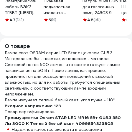
Электрический
Тканевая
Патрон duwi GU5.3
Пере
кабель ВЭКЗ
подкапотная
для галогенных
LH27
ПГВВП (ШВВП)
изолента
ламп, 24603 9
цоко
2x1,5 мм2 ГОСТ
Terminator Izt
MR16
4.7
(121)
5
(8)
4.8
(56)
5
(
(100 м) 43805
1925 fabric, 19мм х
6476
VEKZ00037
25м, толщина
0,25мм 2000832
О товаре
Лампа спот OSRAM серии LED Star с цоколем GU5.3.
Материал колбы - пластик, исполнение - матовое.
Световой поток 500 люмен, что соответствует лампе
накаливания на 50 Вт. Такие лампы, как правило,
применяются для освещения помещений с высокой
влажностью, но для их работы требуется специальный
светильник, с соответствующим лампе входным
напряжением.
Лампа излучает теплый белый свет, угол пучка - 110°.
Входное напряжение 12В
Товар сертифицирован.
Преимущества Osram STAR LED MR16 5Вт GU5.3 350
Лм 3000 К Теплый белый свет 4099854323805
Надёжное качество эксперта в освещении