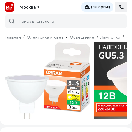
Москва
Для юрлиц
Поиск в каталоге
Главная
/
Электрика и свет
/
Освещение
/
Лампочки
/
Св