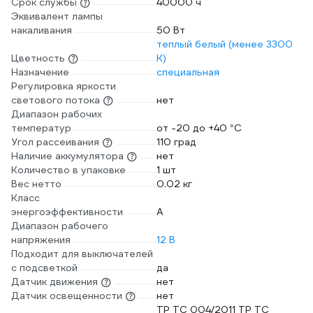
Срок службы
40000 ч
Эквивалент лампы
накаливания
50 Вт
теплый белый (менее 3300
Цветность
К)
Назначение
специальная
Регулировка яркости
светового потока
нет
Диапазон рабочих
температур
от -20 до +40 °С
Угол рассеивания
110 град
Наличие аккумулятора
нет
Количество в упаковке
1 шт
Вес нетто
0.02 кг
Класс
энергоэффективности
A
Диапазон рабочего
напряжения
12 В
Подходит для выключателей
с подсветкой
да
Датчик движения
нет
Датчик освещенности
нет
TP TC 004/2011 TP TC