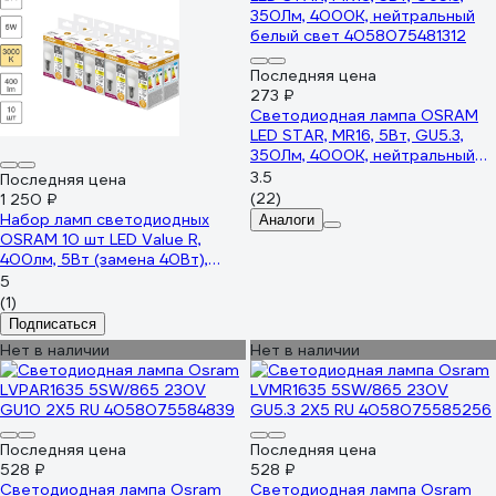
Последняя цена
273 ₽
Светодиодная лампа OSRAM
LED STAR, MR16, 5Вт, GU5.3,
350Лм, 4000К, нейтральный
белый свет 4058075481312
3.5
Последняя цена
(22)
1 250 ₽
Набор ламп светодиодных
Аналоги
OSRAM 10 шт LED Value R,
400лм, 5Вт (замена 40Вт),
3000К E14 4058075582521
5
(1)
Подписаться
Нет в наличии
Нет в наличии
Последняя цена
Последняя цена
528 ₽
528 ₽
Светодиодная лампа Osram
Светодиодная лампа Osram