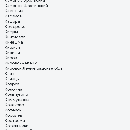
Каменск-Уральский
Каменск-Шахтинский
Камышин
Касимов
Кашира
Кемерово
Кимры
Кингисепп
Кинешма
Киржач
Кириши
Киров
Кирово-Чепецк
Кировск Ленинградская обл.
Клин
Клинцы
Ковров
Коломна
Кольчугино
Коммунарка
Конаково
Копейск
Королёв
Кострома
Котельники