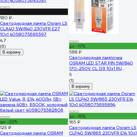
до -8%
180 ₽
Светодиодная лампа Osram LS
CLA40 5W/840 230VFR E27
10x1 4058075695597
4.7
(6)
до -17%
588 ₽
В корзину
Светодиодная лампочка
OSRAM LED STAR PIN 5W/840
170-250V CL G9 10x1 RU
4099854323744
5
(1)
В корзину
до -15%
до -22%
165 ₽
125 ₽
Светодиодная лампа Osram LS
Светодиодная лампа OSRAM
CLP40 5W/865 230VFR E14 10x1