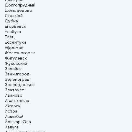
Долгопрудный
Домодедово
Донской
Дубна
Егорьевск
Елабуга
Елец
Ессентуки
Ефремов
Железногорск
Жигулевск
Жуковский
Зарайск
Звенигород
Зеленоград
Зеленодольск
Златоуст
Иваново
Ивантеевка
Ижевск
Истра
Ишимбай
Йошкар-Ола
Калуга