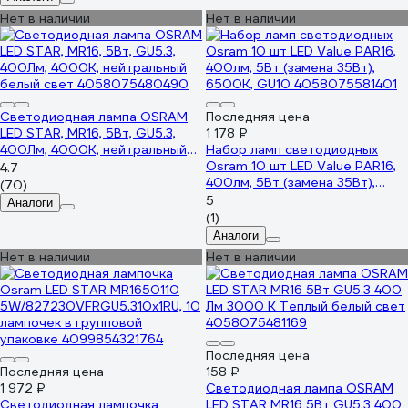
Нет в наличии
Нет в наличии
Светодиодная лампа OSRAM
Последняя цена
LED STAR, MR16, 5Вт, GU5.3,
1 178 ₽
400Лм, 4000К, нейтральный
Набор ламп светодиодных
белый свет 4058075480490
Osram 10 шт LED Value PAR16,
4.7
400лм, 5Вт (замена 35Вт),
(70)
6500К, GU10 4058075581401
5
Аналоги
(1)
Аналоги
Нет в наличии
Нет в наличии
Последняя цена
Последняя цена
158 ₽
1 972 ₽
Светодиодная лампа OSRAM
Светодиодная лампочка
LED STAR MR16 5Вт GU5.3 400