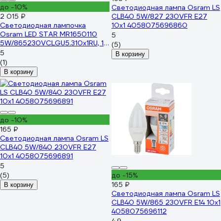
до -10%
Светодиодная лампа Osram LS
2 015 ₽
CLB40 5W/827 230VFR E27
Светодиодная лампочка
10x1 4058075696860
Osram LED STAR MR1650110
5
5W/865230VCLGU5.310x1RU, 10
(5)
лампочек в групповой
5
В корзину
упаковке 4099854321917
(1)
В корзину
до -10%
165 ₽
Светодиодная лампа Osram LS
CLB40 5W/840 230VFR E27
10x1 4058075696891
5
(5)
до -15%
165 ₽
В корзину
Светодиодная лампа Osram LS
CLB40 5W/865 230VFR E14 10x1
4058075696112