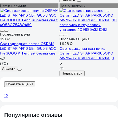
Нет в наличии
Нет в наличии
Последняя цена
169 ₽
Последняя цена
Светодиодная лампа OSRAM
1 928 ₽
LED STAR MR16 5Вт GU5.3 400
Светодиодная лампочка
Лм 3000 К Теплый белый свет
Osram LED STAR PAR1650110
4058075480469
5W/840230VFRGU1010x1RU, 10
4.7
лампочек в групповой
5
(70)
упаковке 4099854321092
(1)
Аналоги
Подписаться
Показать еще 21
1
2
Популярные отзывы