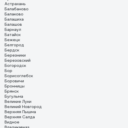
Астрахань
Балабаново
Балаково
Балашиха
Балашов
Барнаул
Батайск
Бежецк
Белгород
Бердск
Березники
Березовский
Богородск
Бор
Борисоглебск
Боровичи
Бронницы
Брянск
Бугульма
Великие Луки
Великий Новгород
Верхняя Пышма
Верхняя Салда
Видное
Владикавказ