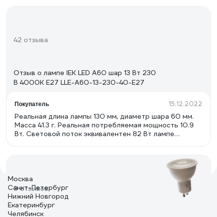
42 отзыва
Отзыв о лампе IEK LED A60 шар 13 Вт 230
В 4000К E27 LLE-A60-13-230-40-E27
15.12.2022
Покупатель
Реальная длина лампы 130 мм, диаметр шара 60 мм.
Масса 41.3 г. Реальная потребляемая мощность 10.9
Вт. Световой поток эквивалентен 82 Вт лампе
накаливания. Индекс цветопередачи (Ra) 82.4.
Цветовая температура 3849 K. Диаграмма цветового
пространства не показывает завалов в посторонние
оттенки. Пульсации не высокие - меньше 2% на 100
Гц. Лампа не мигает и не светится в выключенном
Москва
состоянии, при использовании выключателя с
Санкт-Петербург
9 отзывов
подсветкой. Внутри 17 светодиодов. Их питание
Нижний Новгород
реализовано с помощью микросхемы импульсного
Екатеринбург
стабилизатора тока BP2863. Есть два
Челябинск