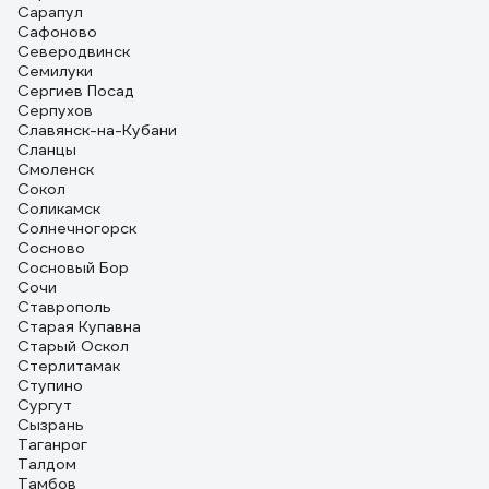
Сарапул
Сафоново
Северодвинск
Семилуки
Сергиев Посад
Серпухов
Славянск-на-Кубани
Сланцы
Смоленск
Сокол
Соликамск
Солнечногорск
Сосново
Сосновый Бор
Сочи
Ставрополь
Старая Купавна
Старый Оскол
Стерлитамак
Ступино
Сургут
Сызрань
Таганрог
Талдом
Тамбов