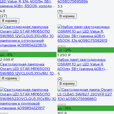
LED Value, R, E14, 400Лм, 5Вт,
4058075695894
замена 40Вт, 6500К, холодный
3.3
белый свет 4058075582606
4.9
(11)
(27)
В корзину
В корзину
до -21%
до -8%
1 250 ₽
2 599 ₽
Набор ламп светодиодных
Светодиодная лампочка
OSRAM 10 шт LED Value R,
Osram LED STAR MR1650110
400лм, 5Вт (замена 40Вт),
5W/865 12VCLGU5.310x1RU, 10
6500К, E14 4058075582613
5
лампочек в отгрузочной
В корзину
(2)
упаковке 4099854323874
В корзину
до -15%
165 ₽