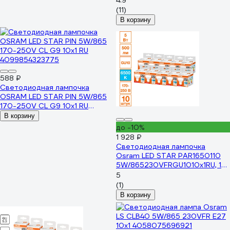
4.9
(11)
В корзину
588 ₽
Светодиодная лампочка
OSRAM LED STAR PIN 5W/865
170-250V CL G9 10x1 RU
4099854323775
В корзину
до -10%
1 928 ₽
Светодиодная лампочка
Osram LED STAR PAR1650110
5W/865230VFRGU1010x1RU, 10
лампочек в групповой
5
упаковке 4099854321122
(1)
В корзину