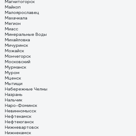
Магнитогорск
Майкоп
Малоярославец
Махачкала
Мегион
Миасс
Минеральные Воды
Михайловка
Мичуринск
Можайск
Мончегорск
Московский
Мурманск
Муром
Мценск
Мытищи
Набережные Челны
Назрань
Нальчик
Наро-Фоминск
Невинномысск
Нефтекамск
Нефтеюганск
Нижневартовск
Нижнекамск