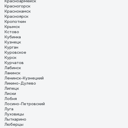
Красноармейск
Красногорск
Краснокамск
Красноярск
Кропоткин
Крымск
Кстово
Кубинка
Кузнецк
Курган
Куровское
Курск
Курчатов
Лабинск
Лакинск
Ленинск-Кузнецкий
Ликино-Дулево
Липецк
Лиски
Лобня
Лосино-Петровский
Луга
Луховицы
Лыткарино
Люберцы