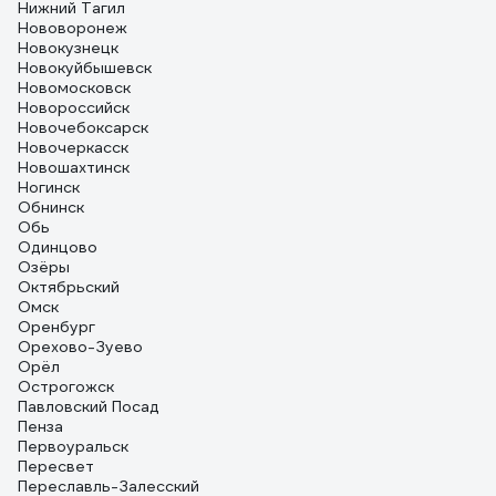
Нижний Тагил
Нововоронеж
Новокузнецк
Новокуйбышевск
Новомосковск
Новороссийск
Новочебоксарск
Новочеркасск
Новошахтинск
Ногинск
Обнинск
Обь
Одинцово
Озёры
Октябрьский
Омск
Оренбург
Орехово-Зуево
Орёл
Острогожск
Павловский Посад
Пенза
Первоуральск
Пересвет
Переславль-Залесский