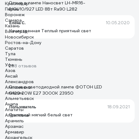
электролитических конденсатора ёмкостью 2.2 и 5.6
Отзыв о лампе Наносвет LH-MR16-
Краснодар
мкФ 400 В. Максимальный нагрев основной платы
Пермь
8/GU10/927 LED 8Вт Ra90 L282
около 80 градусов. Производитель даёт гарантию на
Воронеж
лампу 2 года, указано на упаковке. Оптические
Самара
10.05.2020
Елена С.
параметры измерены прибором Opple light master
Казань
III(PRO).
Качественная Теплый приятный свет
Волгоград
Новосибирск
Ростов-на-Дону
Саратов
Тула
Тюмень
Уфа
298 отзывов
Азов
Аксай
Александров
Отзыв о светодиодной лампе ФОТОН LED
Алексеевка
Алексин
G120 20W E27 3000K 23950
Альметьевск
Анапа
18.09.2021
Пользователь
Апатиты
Приятный мягкий белый свет
Апрелевка
Арамиль
Арзамас
Армавир
Архангельск