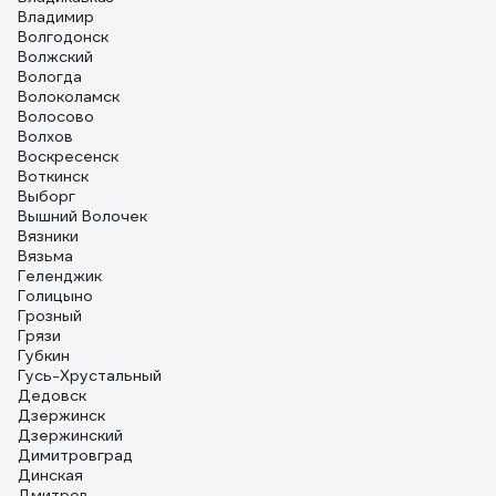
Владимир
Волгодонск
Волжский
Вологда
Волоколамск
Волосово
Волхов
Воскресенск
Воткинск
Выборг
Вышний Волочек
Вязники
Вязьма
Геленджик
Голицыно
Грозный
Грязи
Губкин
Гусь-Хрустальный
Дедовск
Дзержинск
Дзержинский
Димитровград
Динская
Дмитров