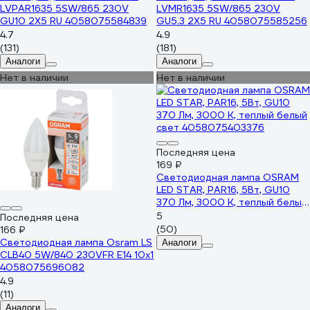
LVPAR1635 5SW/865 230V
LVMR1635 5SW/865 230V
GU10 2X5 RU 4058075584839
GU5.3 2X5 RU 4058075585256
4.7
4.9
(131)
(181)
Аналоги
Аналоги
Нет в наличии
Нет в наличии
Последняя цена
169 ₽
Светодиодная лампа OSRAM
LED STAR, PAR16, 5Вт, GU10
370 Лм, 3000 К, теплый белый
свет 4058075403376
5
Последняя цена
(50)
166 ₽
Светодиодная лампа Osram LS
Аналоги
CLB40 5W/840 230VFR E14 10x1
4058075696082
4.9
(11)
Аналоги