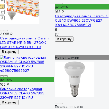
до -15%
165 ₽
Светодиодная лампа Osram LS
CLB40 5W/865 230VFR E27
10x1 4058075696921
5
2 015 ₽
(5)
Светодиодная лампа Osram
В корзину
LED STAR MR16 5Вт 2700К
GU5.3 170-250В 10 шт в
упаковке 4099854321856
В корзину
Нет в наличии
до -9%
165 ₽
Лампочка светодиодная
OSRAM LS CLA40 5W/865
230VFR E27 10x1RU
4058075695627
В корзину
Последняя цена