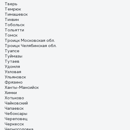
Тверь
Темрюк
Тимашевск
Тихвин
Тобольск
Тольятти
Томск
Троицк Московская обл.
Троицк Челябинская обл.
Туапсе
Туймазы
Тутаев
Удомля
Узловая
Ульяновск
Фрязино
Ханты-Мансийск
Химки
Хотьково
Чайковский
Чапаевск
Чебоксары
Череповец
Черкесск
Черноголовка