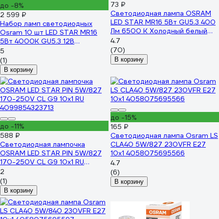
73 ₽
до -8%
Светодиодная лампа OSRAM
2 599 ₽
LED STAR MR16 5Вт GU5.3 400
Набор ламп светодиодных
Лм 6500 К Холодный белый
Osram 10 шт LED STAR MR16
свет 4058075480520
4.7
5Вт 4000К GU5.3 12В
4099854323843
(70)
5
(1)
В корзину
В корзину
до -15%
до -11%
165 ₽
588 ₽
Светодиодная лампа Osram LS
Светодиодная лампочка
CLA40 5W/827 230VFR E27
OSRAM LED STAR PIN 5W/827
10x1 4058075695566
170-250V CL G9 10x1 RU
4.7
4099854323713
2
(6)
(1)
В корзину
В корзину