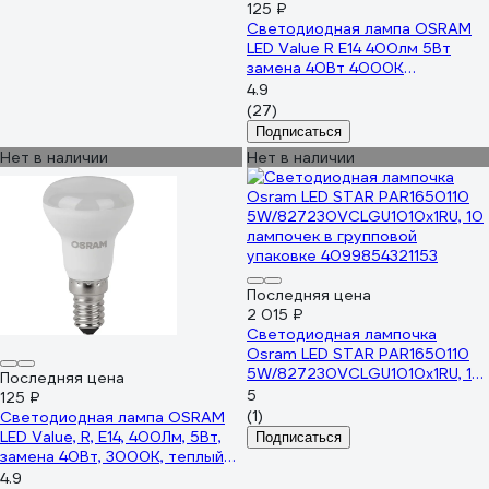
125 ₽
Светодиодная лампа OSRAM
LED Value R E14 400лм 5Вт
замена 40Вт 4000К
нейтральный белый свет
4.9
4058075582576
(27)
Подписаться
Нет в наличии
Нет в наличии
Последняя цена
2 015 ₽
Светодиодная лампочка
Osram LED STAR PAR1650110
5W/827230VCLGU1010x1RU, 10
Последняя цена
лампочек в групповой
5
125 ₽
упаковке 4099854321153
(1)
Светодиодная лампа OSRAM
LED Value, R, E14, 400Лм, 5Вт,
Подписаться
замена 40Вт, 3000К, теплый
белый свет 4058075582514
4.9