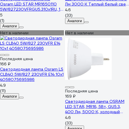
Osram LED STAR MR1650110
Лм 3000 К Теплый белый свет
5W/827230VFRGU5.310x1RU, 10
4058075481169
4.6
лампочек в групповой
5
(33)
упаковке 4099854321764
(1)
Аналоги
Аналоги
Нет в наличии
Нет в наличии
Последняя цена
166 ₽
Светодиодная лампа Osram LS
CLB40 5W/827 230VFR E14 10x1
4058075695986
4.9
(11)
Последняя цена
169 ₽
Аналоги
Светодиодная лампа OSRAM
LED STAR, MR16, 5Вт, GU5.3,
400 Лм, 5000 К, холодный
белый свет 4058075481190
4.6
(33)
Аналоги