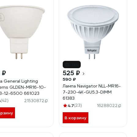
-11%
 ₽
525 ₽
590 ₽
а General Lighting
Лампа Navigator NLL-MR16-
ems GLDEN-MR16-10-
7-230-4K-GU5.3-DIMM
3-12-6500 661023
61383
4
(42)
21530872
4.7
(23)
16288022
орзину
В корзину