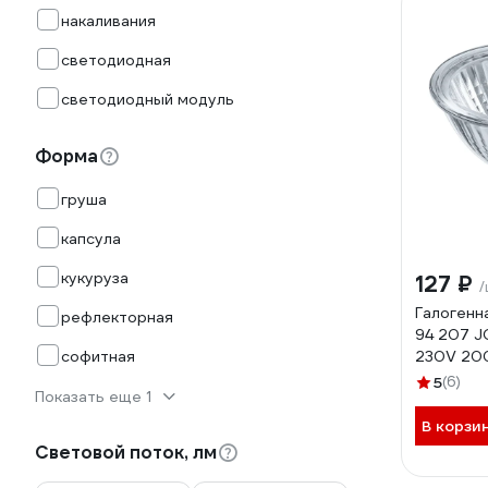
накаливания
светодиодная
светодиодный модуль
Форма
груша
капсула
кукуруза
127 ₽
/
Галогенн
рефлекторная
94 207 J
софитная
230V 20
5
(6)
Показать еще 1
В корзи
Световой поток, лм