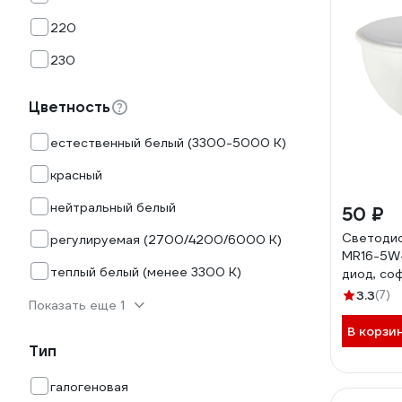
220
230
Цветность
естественный белый (3300-5000 К)
красный
нейтральный белый
50 ₽
Светодио
регулируемая (2700/4200/6000 К)
MR16-5W
теплый белый (менее 3300 К)
диод, соф
нейтраль
3.3
(7)
Показать еще 1
Б004963
В корзи
Тип
галогеновая