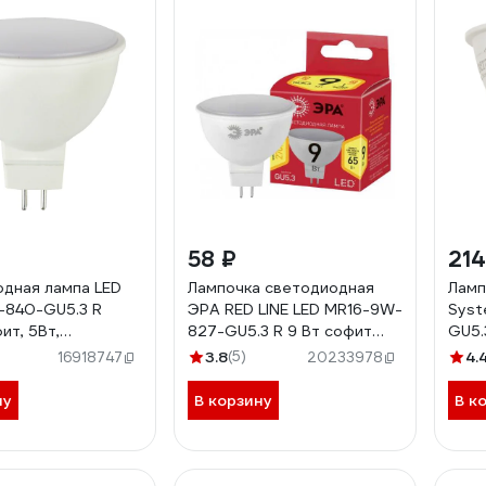
58 ₽
214
дная лампа LED
Лампочка светодиодная
Ламп
-840-GU5.3 R
ЭРА RED LINE LED MR16-9W-
Syst
ит, 5Вт,
827-GU5.3 R 9 Вт софит
GU5.
ный свет, GU5.3
теплый белый свет,
3.8
(5)
4.
16918747
20233978
9
Б0054239
ну
В корзину
В к