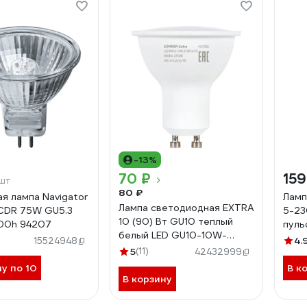
-13%
70 ₽
159
шт
80 ₽
ая лампа Navigator
Ламп
Лампа светодиодная EXTRA
CDR 75W GU5.3
5-23
10 (90) Вт GU10 теплый
00h 94207
пуль
белый LED GU10-10W-
4.
15524948
2700, SONNEN 457926
5
(11)
42432999
ну по 10
В к
В корзину