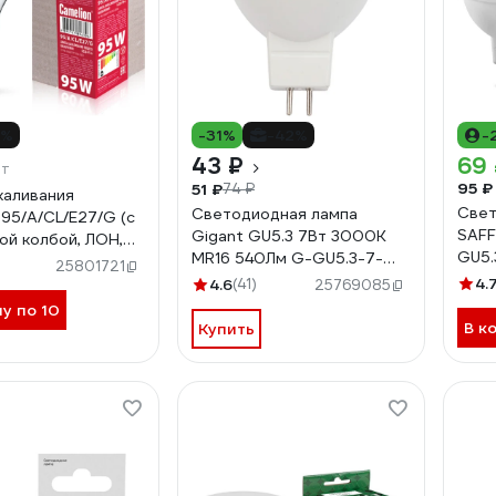
4%
-31%
-42%
-
43 ₽
69
шт
95 ₽
51 ₽
74 ₽
каливания
Свет
Светодиодная лампа
 95/A/CL/E27/G (с
SAFF
Gigant GU5.3 7Вт 3000K
ой колбой, ЛОН,
GU5.
MR16 540Лм G-GU5.3-7-
230-95-6) 15043
25801721
3000K
4.
4.6
(41)
25769085
ну по 10
В к
Купить