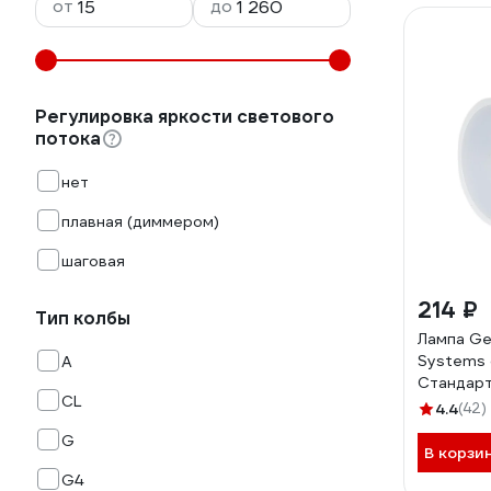
от
до
Регулировка яркости светового
потока
нет
плавная (диммером)
шаговая
214 ₽
Тип колбы
Лампа Gen
Systems 
A
Стандарт
CL
GU5.3-12
4.4
(42)
12В 630
G
Нейтраль
В корзи
661022
G4