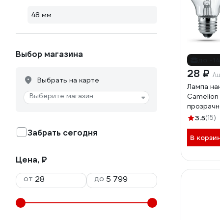
48 мм
Выбор магазина
до -1
28 ₽
/
Выбрать на карте
Лампа на
Выберите магазин
Camelion
прозрачн
ГОФРА, Б
3.5
(15)
Забрать сегодня
В корзи
Цена, ₽
от
до