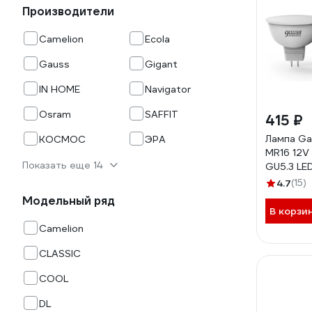
Производители
Camelion
Ecola
Gauss
Gigant
IN HOME
Navigator
Osram
SAFFIT
415 ₽
Лампа Ga
КОСМОС
ЭРА
MR16 12V
Показать еще 14
GU5.3 LED
4.7
(15)
Модельный ряд
В корзи
Camelion
CLASSIC
COOL
DL