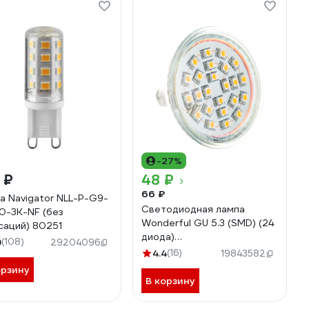
-27%
 ₽
48 ₽
66 ₽
а Navigator NLL-P-G9-
Светодиодная лампа
0-3K-NF (без
Wonderful GU 5.3 (SMD) (24
саций) 80251
диода)
9
(108)
29204096
2W/220V/MR16/2700K
4.4
(16)
19843582
902931
орзину
В корзину