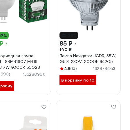
27%
-39%
 ₽
85 ₽
140 ₽
одиодная лампа
Лампа Navigator JCDR, 35W,
IT SBMR1607 MR16
G5.3, 230V, 2000h 94205
3 7W 4000K 55028
4.8
(12)
16287843
7
(190)
15628096
В корзину по 10
орзину