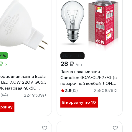
21%
до -11%
₽
28 ₽
/шт
Лампа накаливания
одиодная лампа Ecola
Camelion 60/A/CL/E27/G (с
 LED 7,0W 220V GU5.3
прозрачной колбой, ЛОН,
K матовая 48x50
ГОФРА, Б230-60-6) 15042
3.5
(15)
25801679
V70ELC
3
(44)
22441539
В корзину по 10
орзину