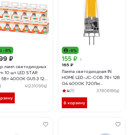
о -8%
-6%
99 ₽
155 ₽
165 ₽
р ламп светодиодных
Лампа светодиодная IN
m 10 шт LED STAR
HOME LED-JC-COB 7Вт 12В
 5Вт 4000К GU5.3 12В
G4 4000К 720Лм
854323843
)
41231099
4690612060286
4
(3)
37806186
орзину
В корзину