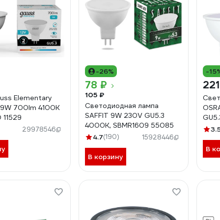
-26%
-15
78 ₽
221
105 ₽
uss Elementary
Свет
Светодиодная лампа
 9W 700lm 4100K
OSRA
SAFFIT 9W 230V GU5.3
 11529
GU5.
4000K, SBMR1609 55085
Тепл
3.
29978546
4.7
(190)
409
15928446
ну
В к
В корзину