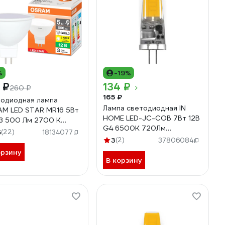
%
-19%
 ₽
134 ₽
260 ₽
165 ₽
одиодная лампа
Лампа светодиодная IN
M LED STAR MR16 5Вт
HOME LED-JC-COB 7Вт 12В
3 500 Лм 2700 К
G4 6500К 720Лм
ый белый свет
5
(22)
18134077
4690612060293
9854323805
3
(2)
37806084
орзину
В корзину