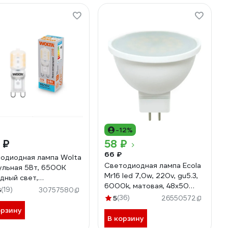
-12%
 ₽
58 ₽
66 ₽
одиодная лампа Wolta
Светодиодная лампа Ecola
ульная 5Вт, 6500К
Mr16 led 7,0w, 220v, gu5.3,
дный свет,
6000k, матовая, 48x50
яжение 220-240В,
6
(19)
30757580
M2RD70ELC
ль G9, материал
5
(36)
26550572
тик, форма кукуруза
орзину
D-JCD-5W6KG9-P
В корзину