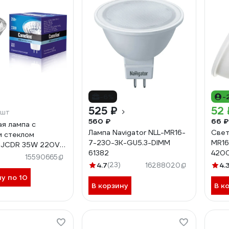
-6%
-
525 ₽
52 
/шт
560 ₽
66 ₽
ая лампа с
Лампа Navigator NLL-MR16-
Свет
 стеклом
7-230-3K-GU5.3-DIMM
MR16
 JCDR 35W 220V
61382
4200
52
15590665
M2R
4.7
(23)
4.
16288020
ну по 10
В корзину
В к