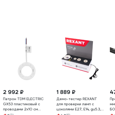
2 992 ₽
1 889 ₽
4
Патрон TDM ELECTRIC
Демо-тестер REXANT
Пр
GX53 пластиковый с
для проверки ламп с
мм
проводами 2х10 см
цоколями Е27, Е14, gu5.3,
Б0
SQ0335-0100
gx53 604-801