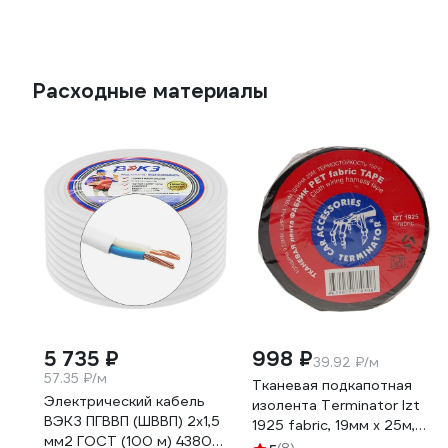
Расходные материалы
5 735 ₽
998 ₽
39.92 ₽/м
57.35 ₽/м
Тканевая подкапотная
Электрический кабель
изолента Terminator Izt
ВЭКЗ ПГВВП (ШВВП) 2x1,5
1925 fabric, 19мм х 25м,
мм2 ГОСТ (100 м) 43805
толщина 0,25мм