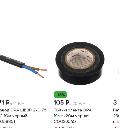
-15%
71 ₽
105 ₽
3 95
47.1 ₽/м
5.25 ₽/м
овод ЭРА ШВВП 2x0,75
ПВХ-изолента ЭРА
Патрон
2 10м черный
19ммх20м черная
230V, 
058851
C0036540
пластик
белый,