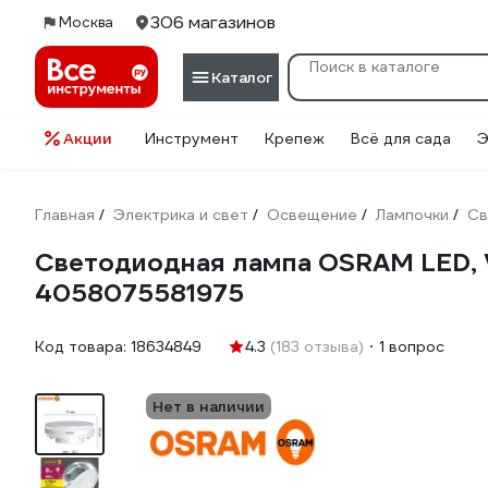
306 магазинов
Москва
Каталог
Акции
Инструмент
Крепеж
Всё для сада
Э
Главная
Электрика и свет
Освещение
Лампочки
Св
/
/
/
/
Светодиодная лампа OSRAM LED, V
4058075581975
Код товара:
18634849
4.3
(183 отзыва)
1 вопрос
Нет в наличии