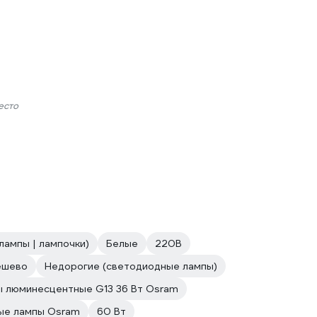
есто
лампы | лампочки)
Белые
220В
ешево
Недорогие (светодиодные лампы)
 люминесцентные G13 36 Вт Osram
ые лампы Osram
60 Вт