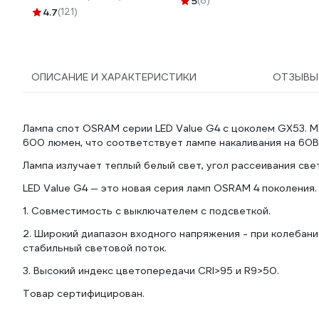
5
(8)
VEKZ00037
4.7
(121)
2000832
ОПИСАНИЕ И ХАРАКТЕРИСТИКИ
ОТЗЫВ
Лампа спот OSRAM серии LED Value G4 с цоколем GX53. Ма
600 люмен, что соответствует лампе накаливания на 60В
Лампа излучает теплый белый свет, угол рассеивания свет
LED Value G4 — это новая серия ламп OSRAM 4 поколения
1. Совместимость с выключателем с подсветкой.
2. Широкий диапазон входного напряжения - при колебан
стабильный световой поток.
3. Высокий индекс цветопередачи CRI>95 и R9>50.
Товар сертифицирован.