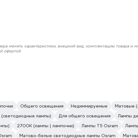
лера менять характеристики, внешний вид, комплектацию товара и м
ой офертой
мпочки
Общего освещения
Недиммируемые
Матовые (
 (светодиодные лампы)
Для общего освещения
Лампы д
мпы)
2700К (лампы | лампочки)
Лампы T5 Osram
Лампы
Osram
Матово-белые светодиодные лампы Osram
Матов