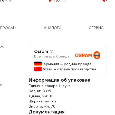
4.6
(25)
4.8
(275)
4.5
(2
LH50, 5
ОПРОСЫ
1
АНАЛОГИ
СЕРВИС
ок
Osram
Все товары бренда
Германия — родина бренда
Китай — страна производства
Информация об упаковке
ь
Единица товара: Штука
Вес, кг: 0.05
Длина, мм: 31
Ширина, мм: 76
Высота, мм: 76
Документация