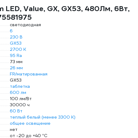
 LED, Value, GX, GX53, 480Лм, 6Вт,
75581975
светодиодная
6
230 В
GX53
2700 К
95 Ra
73 мм
26 мм
FR/матированная
GX53
таблетка
600 лм
100 лм/Вт
30000 ч
60 Вт
теплый белый (менее 3300 К)
общее освещение
нет
от -20 до +40 °С