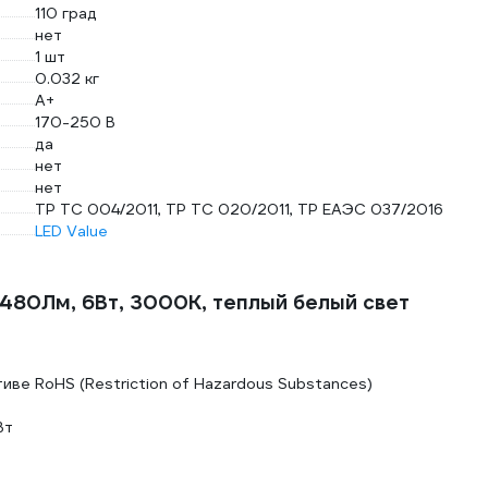
110 град
нет
1 шт
0.032 кг
A+
170-250 В
да
нет
нет
ТР ТС 004/2011, ТР ТС 020/2011, ТР ЕАЭС 037/2016
LED Value
 480Лм, 6Вт, 3000К, теплый белый свет
ве RoHS (Restriction of Hazardous Substances)
Вт