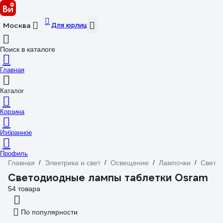
Для юрлиц
Москва
Поиск в каталоге
Главная
Каталог
Корзина
Избранное
Профиль
Главная
/
Электрика и свет
/
Освещение
/
Лампочки
/
Свето
Светодиодные лампы таблетки Osram
54 товара
По популярности