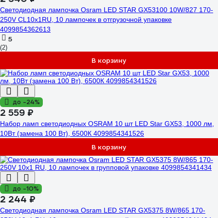
Светодиодная лампочка Osram LED STAR GX53100 10W/827 170-
250V CL10x1RU, 10 лампочек в отгрузочной упаковке
4099854362613
5
(2)
В корзину
до -24%
2 559 ₽
Набор ламп светодиодных OSRAM 10 шт LED Star GX53, 1000 лм,
10Вт (замена 100 Вт), 6500К 4099854341526
В корзину
до -10%
2 244 ₽
Светодиодная лампочка Osram LED STAR GX5375 8W/865 170-