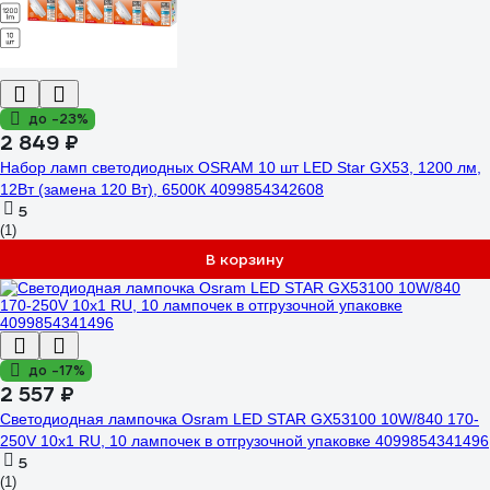
до -23%
2 849 ₽
Набор ламп светодиодных OSRAM 10 шт LED Star GX53, 1200 лм,
12Вт (замена 120 Вт), 6500К 4099854342608
5
(1)
В корзину
до -17%
2 557 ₽
Светодиодная лампочка Osram LED STAR GX53100 10W/840 170-
250V 10x1 RU, 10 лампочек в отгрузочной упаковке 4099854341496
5
(1)