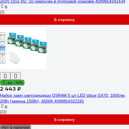
250V 10x1 RU, 10 лампочек в групповой упаковке 4099854341434
5
(1)
В корзину
до -14%
2 443 ₽
Набор ламп светодиодных OSRAM 5 шт LED Value GX70, 1600лм,
20Вт (замена 150Вт), 6500К 4099854322181
5
(22)
В корзину
Нет в наличии