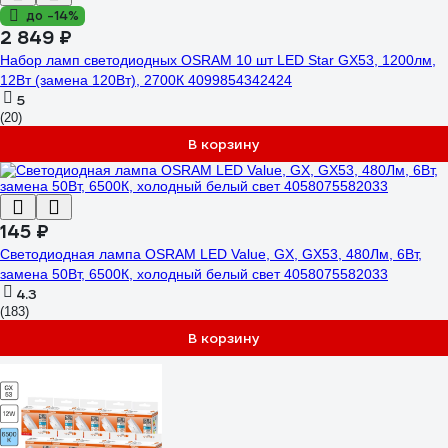
до -14%
2 849 ₽
Набор ламп светодиодных OSRAM 10 шт LED Star GX53, 1200лм,
12Вт (замена 120Вт), 2700К 4099854342424
5
(20)
В корзину
145 ₽
Светодиодная лампа OSRAM LED Value, GX, GX53, 480Лм, 6Вт,
замена 50Вт, 6500К, холодный белый свет 4058075582033
4.3
(183)
В корзину