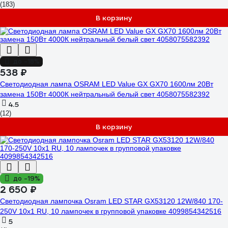
(183)
В корзину
до -18%
538 ₽
Светодиодная лампа OSRAM LED Value GX GX70 1600лм 20Вт
замена 150Вт 4000К нейтральный белый свет 4058075582392
4.5
(12)
В корзину
до -19%
2 650 ₽
Светодиодная лампочка Osram LED STAR GX53120 12W/840 170-
250V 10x1 RU, 10 лампочек в групповой упаковке 4099854342516
5