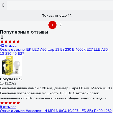
Показать еще 14
1
2
Популярные отзывы
42 отзыва
Отзыв о лампе IEK LED A60 шар 13 Вт 230 В 4000К E27 LLE-A60-
13-230-40-E27
Покупатель
15.12.2022
Реальная длина лампы 130 мм, диаметр шара 60 мм. Масса 41.3 г.
Реальная потребляемая мощность 10.9 Вт. Световой поток
эквивалентен 82 Вт лампе накаливания. Индекс цветопередачи
(Ra) 82.4. Цветовая температура 3849 K. Диаграмма цветового
9 отзывов
пространства не показывает завалов в посторонние оттенки.
Отзыв о лампе Наносвет LH-MR16-8/GU10/927 LED 8Вт Ra90 L282