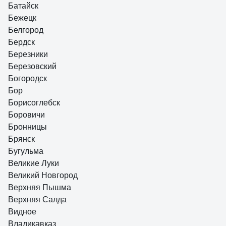
Батайск
Бежецк
Белгород
Бердск
Березники
Березовский
Богородск
Бор
Борисоглебск
Боровичи
Бронницы
Брянск
Бугульма
Великие Луки
Великий Новгород
Верхняя Пышма
Верхняя Салда
Видное
Владикавказ