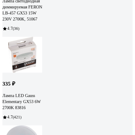
Лампа светодиодная
диммируемая FERON
LB-457 GX53 15W
230V 2700K, 51067
4.7
(36)
335 ₽
Лампа LED Gauss
Elementary GX53 6W
2700K 83816
4.7
(421)