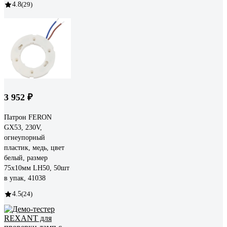
4.8
(29)
3 952 ₽
Патрон FERON
GX53, 230V,
огнеупорный
пластик, медь, цвет
белый, размер
75х10мм LH50, 50шт
в упак, 41038
4.5
(24)