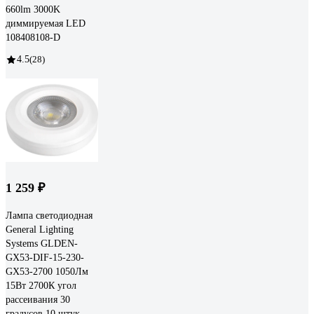
660lm 3000K
диммируемая LED
108408108-D
4.5
(28)
1 259 ₽
Лампа светодиодная
General Lighting
Systems GLDEN-
GX53-DIF-15-230-
GX53-2700 1050Лм
15Вт 2700К угол
рассеивания 30
градусов 10 штук