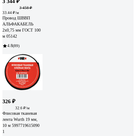
3 344 ₽
3 458 ₽
33.44 ₽/м
Провод ШВВП
АЛЬФАКАБЕЛЬ
2х0,75 мм ГОСТ 100
м 05142
4.8
(89)
326 ₽
32.6 ₽/м
Флисовая тканевая
лента Wurth 19 мм,
10 м 5997719615090
1