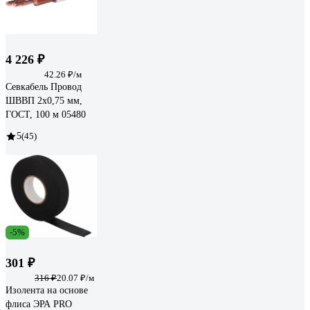
4 226 ₽
42.26 ₽/м
Севкабель Провод
ШВВП 2х0,75 мм,
ГОСТ, 100 м 05480
5
(45)
-5%
301 ₽
316 ₽
20.07 ₽/м
Изолента на основе
флиса ЭРА PRO