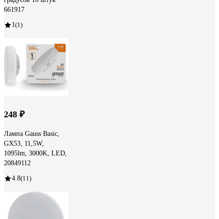
661917
1
(1)
248 ₽
Лампа Gauss Basic,
GX53, 11,5W,
1095lm, 3000K, LED,
20849112
4.8
(11)