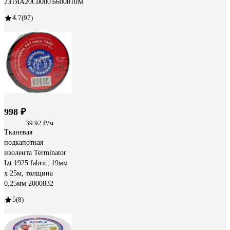
231ЯA20C0000Ъ600010М
4.7
(97)
998 ₽
39.92 ₽/м
Тканевая
подкапотная
изолента Terminator
Izt 1925 fabric, 19мм
х 25м, толщина
0,25мм 2000832
5
(8)