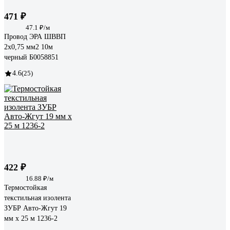
471 ₽
47.1 ₽/м
Провод ЭРА ШВВП
2x0,75 мм2 10м
черный Б0058851
4.6
(25)
422 ₽
16.88 ₽/м
Термостойкая
текстильная изолента
ЗУБР Авто-Жгут 19
мм х 25 м 1236-2