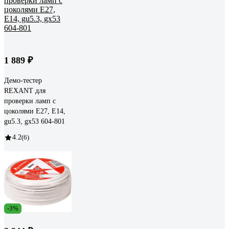
1 889 ₽
Демо-тестер
REXANT для
проверки ламп с
цоколями Е27, Е14,
gu5.3, gx53 604-801
4.2
(6)
-3%