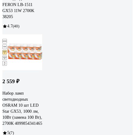
FERON LB-1511
GX53 11W 2700K
38205
4.7
(40)
2 559 ₽
Набор ламп
светодиодных
OSRAM 10 шт LED
Star GX53, 1000 лм,
10Вт (замена 100 Вт),
2700К 4099854341465
5
(7)