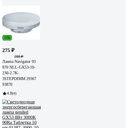
-5%
275 ₽
288 ₽
Лампа Navigator 93
870 NLL-GX53-10-
230-2.7K-
3STEPDIMM 29367
93870
4.8
(4)