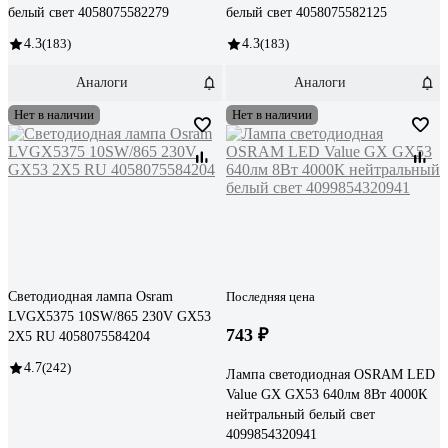
белый свет 4058075582279
белый свет 4058075582125
4.3
(183)
4.3
(183)
Аналоги
Аналоги
Нет в наличии
Нет в наличии
Светодиодная лампа Osram
Последняя цена
LVGX5375 10SW/865 230V GX53
743 ₽
2X5 RU 4058075584204
4.7
(242)
Лампа светодиодная OSRAM LED
Value GX GX53 640лм 8Вт 4000К
нейтральный белый свет
4099854320941