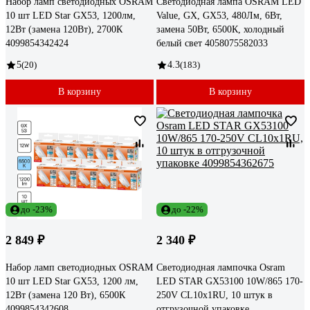
Набор ламп светодиодных OSRAM
Светодиодная лампа OSRAM LED
10 шт LED Star GX53, 1200лм,
Value, GX, GX53, 480Лм, 6Вт,
12Вт (замена 120Вт), 2700К
замена 50Вт, 6500К, холодный
4099854342424
белый свет 4058075582033
5
(20)
4.3
(183)
В корзину
В корзину
до -23%
до -22%
2 849 ₽
2 340 ₽
Набор ламп светодиодных OSRAM
Светодиодная лампочка Osram
10 шт LED Star GX53, 1200 лм,
LED STAR GX53100 10W/865 170-
12Вт (замена 120 Вт), 6500К
250V CL10x1RU, 10 штук в
4099854342608
отгрузочной упаковке