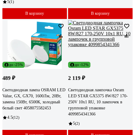
5
(1)
В корзину
В корзину
до -25%
до -12%
489 ₽
2 119 ₽
Светодиодная лампа OSRAM LED
Светодиодная лампочка Osram
Value, GX, GX70, 1600Лм, 20Вт,
LED STAR GX5375 8W/827 170-
замена 150Вт, 6500К, холодный
250V 10x1 RU, 10 лампочек в
белый свет 4058075582453
групповой упаковке
4099854341366
4.5
(12)
5
(2)