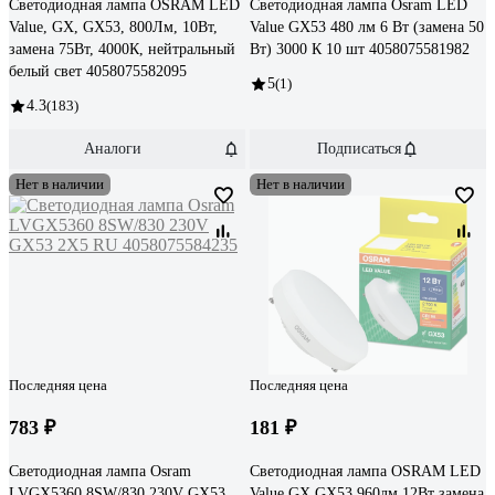
Светодиодная лампа OSRAM LED
Светодиодная лампа Osram LED
Value, GX, GX53, 800Лм, 10Вт,
Value GX53 480 лм 6 Вт (замена 50
замена 75Вт, 4000К, нейтральный
Вт) 3000 К 10 шт 4058075581982
белый свет 4058075582095
5
(1)
4.3
(183)
Аналоги
Подписаться
Нет в наличии
Нет в наличии
Последняя цена
Последняя цена
783 ₽
181 ₽
Светодиодная лампа Osram
Светодиодная лампа OSRAM LED
LVGX5360 8SW/830 230V GX53
Value GX GX53 960лм 12Вт замена