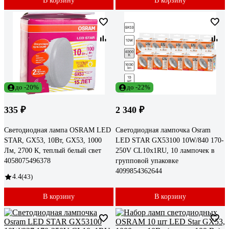
В корзину
В корзину
до -20%
до -22%
335 ₽
2 340 ₽
Светодиодная лампа OSRAM LED
Светодиодная лампочка Osram
STAR, GX53, 10Вт, GX53, 1000
LED STAR GX53100 10W/840 170-
Лм, 2700 К, теплый белый свет
250V CL10x1RU, 10 лампочек в
4058075496378
групповой упаковке
4099854362644
4.4
(43)
В корзину
В корзину