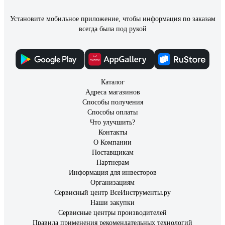
Установите мобильное приложение, чтобы информация по заказам
Михаил Сергеевич У.
04.01.2023
всегда была под рукой
Отличное качество, долгий срок службы, приемлемая цена,
удобная и информативная упаковка, надёжный и
ответственный производитель, т.к. брака совсем нет.
Приятный, тёплый, очень мягкий свет. Эти лампы не боятся
низких температур.
Каталог
Адреса магазинов
Способы получения
Способы оплаты
Что улучшить?
Контакты
О Компании
Поставщикам
Партнерам
Информация для инвесторов
Организациям
Сервисный центр ВсеИнструменты.ру
Наши закупки
Сервисные центры производителей
Правила применения рекомендательных технологий