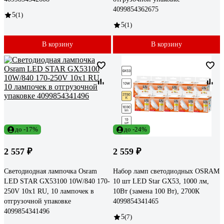
4099854362675
5
(1)
5
(1)
В корзину
В корзину
до -17%
до -24%
2 557 ₽
2 559 ₽
Светодиодная лампочка Osram
Набор ламп светодиодных OSRAM
LED STAR GX53100 10W/840 170-
10 шт LED Star GX53, 1000 лм,
250V 10x1 RU, 10 лампочек в
10Вт (замена 100 Вт), 2700К
отгрузочной упаковке
4099854341465
4099854341496
5
(7)