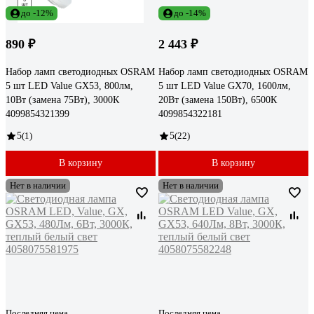
до -12%
до -14%
890 ₽
2 443 ₽
Набор ламп светодиодных OSRAM
Набор ламп светодиодных OSRAM
5 шт LED Value GX53, 800лм,
5 шт LED Value GX70, 1600лм,
10Вт (замена 75Вт), 3000К
20Вт (замена 150Вт), 6500К
4099854321399
4099854322181
5
(1)
5
(22)
В корзину
В корзину
Нет в наличии
Нет в наличии
Последняя цена
Последняя цена