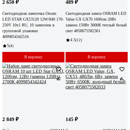
2 650 ₽
489 ₽
Светодиодная лампочка Osram
Светодиодная лампа OSRAM LED
LED STAR GX53120 12W/840 170-
Value GX GX70 1600лм 20Вт
250V 10x1 RU, 10 лампочек в
замена 150Вт 3000К теплый белый
групповой упаковке
свет 4058075582361
4099854342516
4.5
(12)
5
(4)
В корзину
В корзину
2 849 ₽
145 ₽