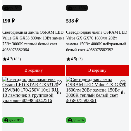
до -5%
до -18%
190 ₽
538 ₽
Светодиодная лампа OSRAM LED
Светодиодная лампа OSRAM LED
Value GX GX53 800лм 10Вт замена
Value GX GX70 1600лм 20Вт
75Вт 3000К теплый белый свет
замена 150Вт 4000К нейтральный
4058075582064
белый свет 4058075582392
4.3
(183)
4.5
(12)
В корзину
В корзину
до -19%
до -7%