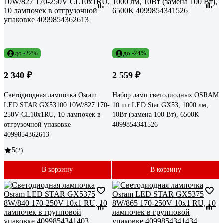
до -22%
до -24%
2 340 ₽
2 559 ₽
Светодиодная лампочка Osram
Набор ламп светодиодных OSRAM
LED STAR GX53100 10W/827 170-
10 шт LED Star GX53, 1000 лм,
250V CL10x1RU, 10 лампочек в
10Вт (замена 100 Вт), 6500К
отгрузочной упаковке
4099854341526
4099854362613
5
(2)
В корзину
В корзину