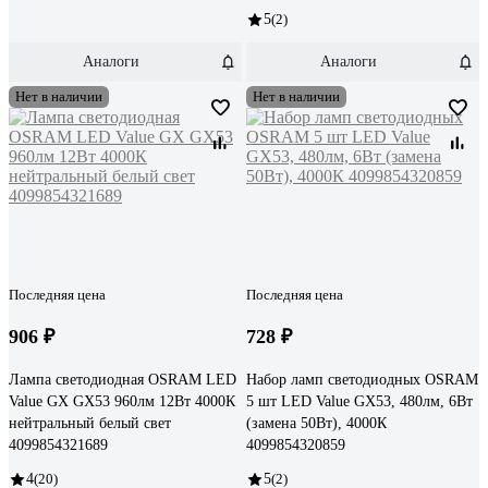
5
(2)
Аналоги
Аналоги
Нет в наличии
Нет в наличии
Последняя цена
Последняя цена
906 ₽
728 ₽
Лампа светодиодная OSRAM LED
Набор ламп светодиодных OSRAM
Value GX GX53 960лм 12Вт 4000К
5 шт LED Value GX53, 480лм, 6Вт
нейтральный белый свет
(замена 50Вт), 4000К
4099854321689
4099854320859
4
(20)
5
(2)