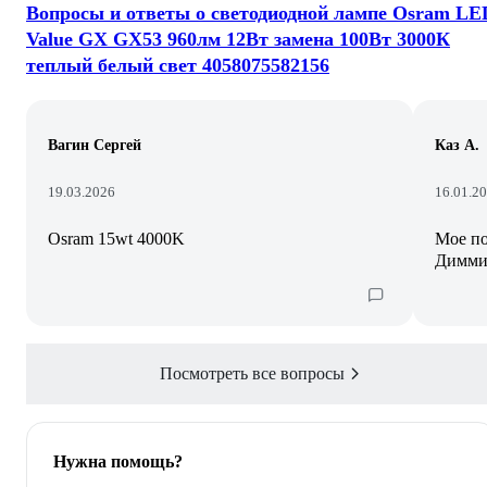
Вопросы и ответы о светодиодной лампе Osram LE
Value GX GX53 960лм 12Вт замена 100Вт 3000К
теплый белый свет 4058075582156
Вагин Сергей
Каз А.
19.03.2026
16.01.2
Osram 15wt 4000K
Мое по
Димми
Посмотреть все вопросы
Нужна помощь?