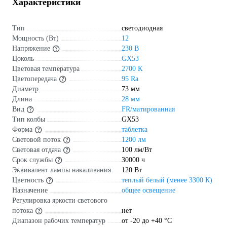
Характеристики
Тип
светодиодная
Мощность (Вт)
12
Напряжение
230 В
Цоколь
GX53
Цветовая температура
2700 К
Цветопередача
95 Ra
Диаметр
73 мм
Длина
28 мм
Вид
FR/матированная
Тип колбы
GX53
Форма
таблетка
Световой поток
1200 лм
Световая отдача
100 лм/Вт
Срок службы
30000 ч
Эквивалент лампы накаливания
120 Вт
Цветность
теплый белый (менее 3300 К)
Назначение
общее освещение
Регулировка яркости светового
потока
нет
Диапазон рабочих температур
от -20 до +40 °С