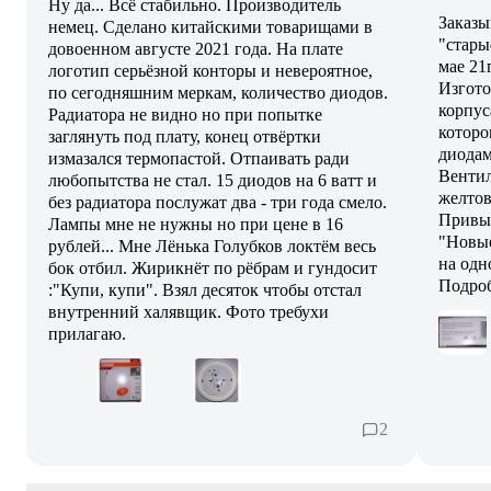
Ну да... Всё стабильно. Производитель
Заказы
немец. Сделано китайскими товарищами в
"стары
довоенном августе 2021 года. На плате
мае 21
логотип серьёзной конторы и невероятное,
Изгото
по сегодняшним меркам, количество диодов.
корпус
Радиатора не видно но при попытке
которо
заглянуть под плату, конец отвёртки
диодам
измазался термопастой. Отпаивать ради
Вентил
любопытства не стал. 15 диодов на 6 ватт и
желтов
без радиатора послужат два - три года смело.
Привык
Лампы мне не нужны но при цене в 16
"Новые
рублей... Мне Лёнька Голубков локтём весь
на одн
бок отбил. Жирикнёт по рёбрам и гундосит
Подроб
:"Купи, купи". Взял десяток чтобы отстал
внутренний халявщик. Фото требухи
прилагаю.
2