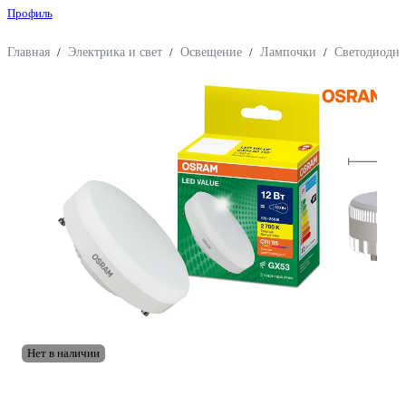
Профиль
Главная
/
Электрика и свет
/
Освещение
/
Лампочки
/
Светодиодн
Нет в наличии