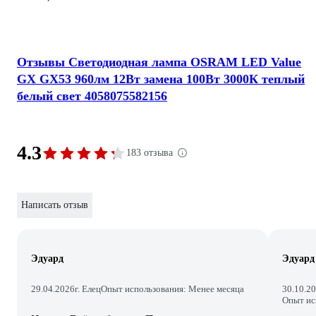
Отзывы Светодиодная лампа OSRAM LED Value
GX GX53 960лм 12Вт замена 100Вт 3000К теплый
белый свет 4058075582156
4.3
183 отзыва
Написать отзыв
Эдуард
Эдуард
29.04.2026
г. Елец
Опыт использования: Менее месяца
30.10.2
Опыт ис