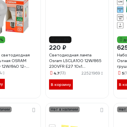
3%
до -5%
д
220 ₽
625
 светодиодная
Светодиодная лампа
Набо
льтная OSRAM
Osram LSCLA100 12W/865
Osra
 12W/840 12-
230VFR E27 10x1
груш
7 FS1
4058075695351
(зам
4
4.7
(13)
5
(1
22521969
34511
409
ну
В корзину
В к
личии
Нет в наличии
Нет