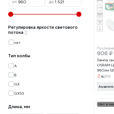
от
до
Регулировка яркости светового
потока
нет
Последня
906 ₽
Тип колбы
Лампа св
OSRAM LE
A
960лм 1
B
нейтраль
4
(20)
4099854
GX
Аналоги
GX53
Нет в на
Длина, мм