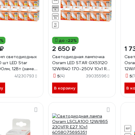
4%
до -22%
 ₽
2 650 ₽
1 7
мп светодиодных
Светодиодная лампочка
Свет
 шт LED Star
Osram LED STAR GX53120
Osra
00лм, 12Вт (замена
12W/840 170-250V 10x1 RU,
12W/
2700К
10 лампочек в групповой
405
5
(4)
5
(
41230793
39035596
342424
упаковке 4099854342516
ну
В корзину
В к