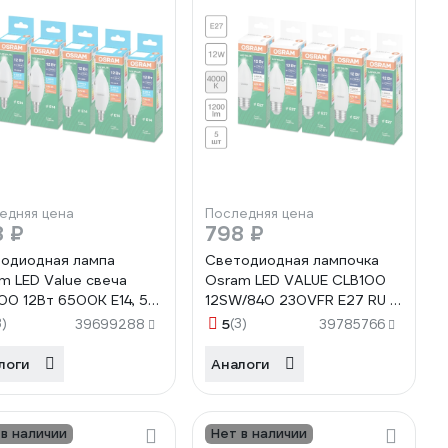
едняя цена
Последняя цена
8 ₽
798 ₽
одиодная лампа
Светодиодная лампочка
m LED Value свеча
Osram LED VALUE CLB100
00 12Вт 6500К E14, 5
12SW/840 230VFR E27 RU 5
099854308734
лампочек в отгрузочной
3)
5
(3)
39699288
39785766
упаковке 4099854308796
логи
Аналоги
 в наличии
Нет в наличии