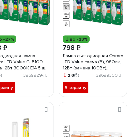
о -27%
до -23%
8 ₽
798 ₽
одиодная лампа
Лампа светодиодная Osram
m LED Value СLB100
LED Value свеча (В), 960лм,
а 12Вт 3000К E14 5 шт
12Вт (замена 100Вт),
9854308666
4000К, E14, 5 шт
4)
2.6
(5)
39699294
39699300
4099854308703
орзину
В корзину