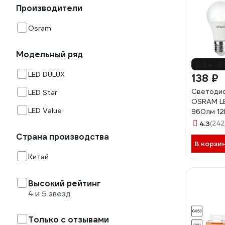
Производители
Osram
Модельный ряд
до -9
LED DULUX
138 ₽
Светодио
LED Star
OSRAM LE
LED Value
960лм 12
6500К х
4.3
(242
свет 40
Страна производства
В корзи
Китай
Высокий рейтинг
4 и 5 звезд
Только с отзывами