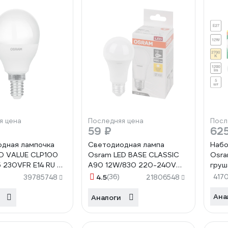
я цена
Последняя цена
Посл
59 ₽
625
дная лампочка
Светодиодная лампа
Набо
D VALUE CLP100
Osram LED BASE CLASSIC
Osra
 230VFR E14 RU 5
A90 12W/830 220-240V
груш
 в отгрузочной
E27 4058075527683
(зам
4.5
(36)
417
39785748
21806548
е 4099854309045
4099
Ана
Аналоги