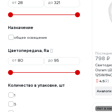
от
до
Назначение
общее освещение
Цветопередача, Ra
Последня
798 ₽
от
до
Светодио
Osram LE
12SW/840
лампочек
4.5
(2)
Количество в упаковке, шт
упаковк
Аналоги
1
5
Нет в на