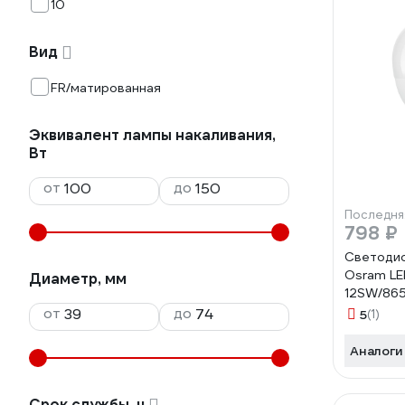
10
Вид
FR/матированная
Эквивалент лампы накаливания,
Вт
от
до
Последня
798 ₽
Светодио
Osram LE
Диаметр, мм
12SW/865
лампочек
от
до
5
(1)
упаковк
Аналоги
Срок службы, ч