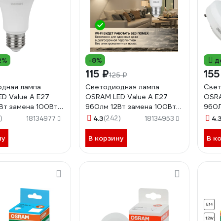
2%
-8%
д
115 ₽
155
125 ₽
дная лампа
Светодиодная лампа
Свет
D Value A E27
OSRAM LED Value A E27
OSRA
Вт замена 100Вт
960лм 12Вт замена 100Вт
960Л
ейтральный белый
3000К теплый белый свет
4000
)
4.3
(242)
4.
18134977
18134953
58075579002
4058075578975
свет
ну
В корзину
В к