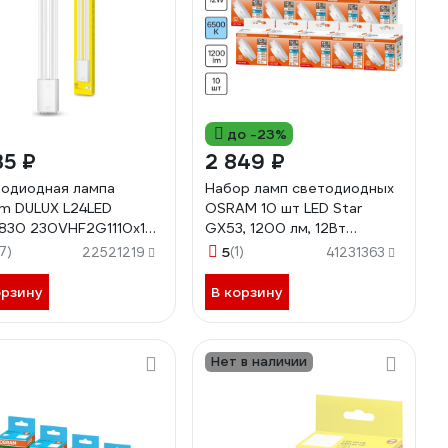
до -23%
35 ₽
2 849 ₽
одиодная лампа
Набор ламп светодиодных
m DULUX L24LED
OSRAM 10 шт LED Star
830 230VHF2G1110x1
GX53, 1200 лм, 12Вт
8075559219
(замена 120 Вт), 6500К
17)
5
(1)
22521219
41231363
4099854342608
орзину
В корзину
Нет в наличии