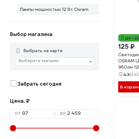
Лампы мощностью 12 Вт Osram
Выбор магазина
до -2
125 ₽
Выбрать на карте
Светодио
Выберите магазин
OSRAM LE
960лм 12
4000К н
4.3
(242
свет 40
Забрать сегодня
В корзи
Цена, ₽
от
до