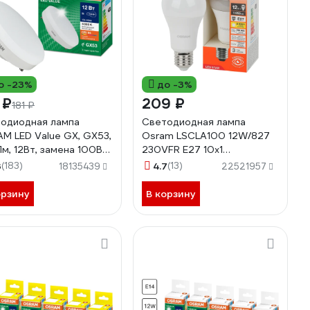
о -23%
до -3%
 ₽
209 ₽
181 ₽
одиодная лампа
Светодиодная лампа
M LED Value GX, GX53,
Osram LSCLA100 12W/827
м, 12Вт, замена 100Вт,
230VFR E27 10x1
К, нейтральный белый
4058075695290
3
(183)
4.7
(13)
18135439
22521957
 4058075582187
орзину
В корзину