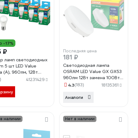
о -17%
 ₽
Последняя цена
181 ₽
р ламп светодиодных
Светодиодная лампа
m 5 шт LED Value
OSRAM LED Value GX GX53
а (A), 960лм, 12Вт
960лм 12Вт замена 100Вт
ена 100Вт), 6500К E27
)
41231429
3000К теплый белый свет
9854197406
4.3
(183)
18135361
4058075582156
орзину
Аналоги
 в наличии
Нет в наличии