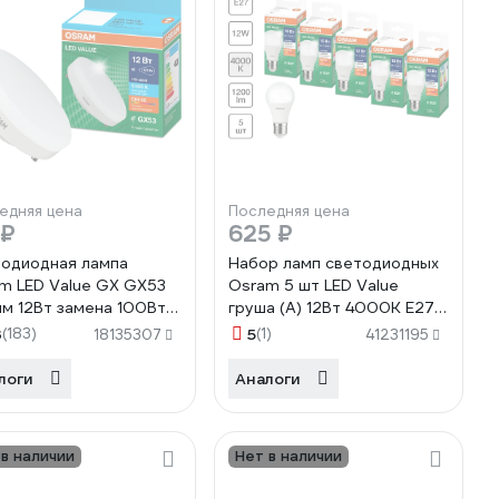
едняя цена
Последняя цена
 ₽
625 ₽
одиодная лампа
Набор ламп светодиодных
m LED Value GX GX53
Osram 5 шт LED Value
м 12Вт замена 100Вт
груша (A) 12Вт 4000К E27
К холодный белый
4099854197376
3
(183)
5
(1)
18135307
41231195
 4058075582217
логи
Аналоги
 в наличии
Нет в наличии