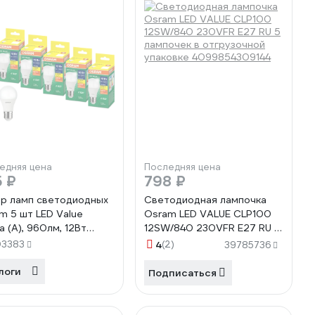
едняя цена
Последняя цена
 ₽
798 ₽
р ламп светодиодных
Светодиодная лампочка
m 5 шт LED Value
Osram LED VALUE CLP100
а (A), 960лм, 12Вт
12SW/840 230VFR E27 RU 5
ена 100Вт), 3000К, E27
лампочек в отгрузочной
03383
4
(2)
39785736
854197345
упаковке 4099854309144
логи
Подписаться