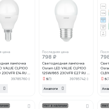
я цена
Последняя цена
Посл
798 ₽
79
дная лампочка
Светодиодная лампочка
Свет
D VALUE CLP100
Osram LED VALUE CLP100
Osra
 230VFR E14 RU 5
12SW/865 230VFR E27 RU 5
CLB1
 в отгрузочной
лампочек в отгрузочной
шт 4
5
(1)
5
(
39785760
39785742
е 4099854308970
упаковке 4099854309199
Аналоги
Ана
личии
Нет в наличии
Нет