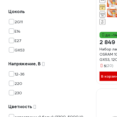
Цоколь
2G11
E14
до -1
E27
2 849
Набор ла
GX53
OSRAM 10
GX53, 12
Напряжение, В
120Вт), 
5
(20)
4099854
12-36
В корзи
220
230
Цветность