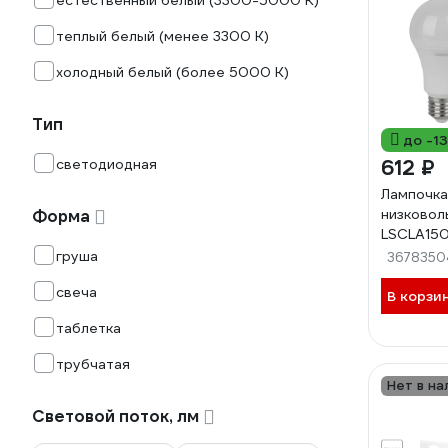
естественный белый (3300-5000 К)
теплый белый (менее 3300 К)
холодный белый (более 5000 К)
Тип
до -1
светодиодная
612 ₽
Лампочка
низково
Форма
LSCLA150
36VFR E2
груша
3678350
40998543
свеча
В корзи
таблетка
трубчатая
Нет в на
Световой поток, лм