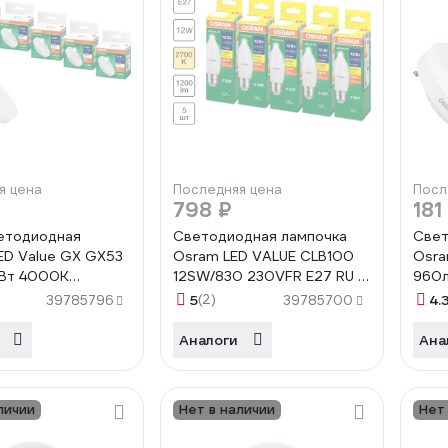
я цена
Последняя цена
Посл
798 ₽
181
етодиодная
Светодиодная лампочка
Свет
D Value GX GX53
Osram LED VALUE CLB100
Osra
2Вт 4000К
12SW/830 230VFR E27 RU 5
960л
ный белый свет
лампочек в отгрузочной
6500
5
(2)
4.
39785796
39785700
321689
упаковке 4099854308765
свет
Аналоги
Ана
личии
Нет в наличии
Нет