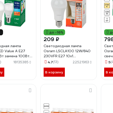
%
до -16%
д
209 ₽
79
дная лампа
Светодиодная лампа
Свет
D Value A E27
Osram LSCLA100 12W/840
Osra
Вт замена 100Вт
230VFR E27 10x1
свеч
олодный белый
4058075695320
409
)
4.7
(13)
5
(
18135385
22521963
58075579064
ну
В корзину
В к