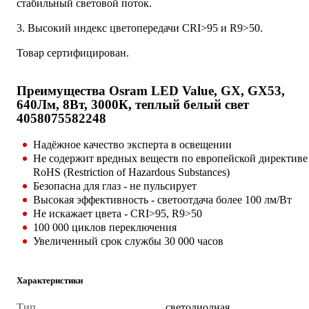
стабильный световой поток.
3. Высокий индекс цветопередачи CRI>95 и R9>50.
Товар сертифицирован.
Преимущества Osram LED Value, GX, GX53,
640Лм, 8Вт, 3000К, теплый белый свет
4058075582248
Надёжное качество эксперта в освещении
Не содержит вредных веществ по европейской директиве
RoHS (Restriction of Hazardous Substances)
Безопасна для глаз - не пульсирует
Высокая эффективность - светоотдача более 100 лм/Вт
Не искажает цвета - CRI>95, R9>50
100 000 циклов переключения
Увеличенный срок службы 30 000 часов
Характеристики
Тип
светодиодная