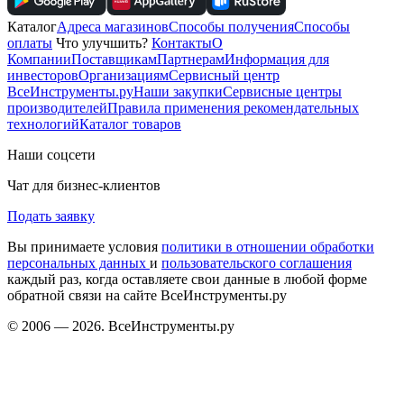
Каталог
Адреса магазинов
Способы получения
Способы
оплаты
Что улучшить?
Контакты
О
Компании
Поставщикам
Партнерам
Информация для
инвесторов
Организациям
Сервисный центр
ВсеИнструменты.ру
Наши закупки
Сервисные центры
производителей
Правила применения рекомендательных
технологий
Каталог товаров
Наши соцсети
Чат для бизнес-клиентов
Подать заявку
Вы принимаете условия
политики в отношении обработки
персональных данных
и
пользовательского соглашения
каждый раз, когда оставляете свои данные в любой форме
обратной связи на сайте ВсеИнструменты.ру
© 2006 — 2026. ВсеИнструменты.ру