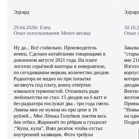
Эдуард
Эдуар
29.04.2026
г. Елец
30.10.
Опыт использования: Менее месяца
Опыт и
Ну да... Всё стабильно. Производитель
Заказы
немец. Сделано китайскими товарищами в
"стары
довоенном августе 2021 года. На плате
мае 21
логотип серьёзной конторы и невероятное,
Изгото
по сегодняшним меркам, количество диодов.
корпус
Радиатора не видно но при попытке
которо
заглянуть под плату, конец отвёртки
диодам
измазался термопастой. Отпаивать ради
Вентил
любопытства не стал. 15 диодов на 6 ватт и
желтов
без радиатора послужат два - три года смело.
Привык
Лампы мне не нужны но при цене в 16
"Новые
рублей... Мне Лёнька Голубков локтём весь
на одн
бок отбил. Жирикнёт по рёбрам и гундосит
Подроб
:"Купи, купи". Взял десяток чтобы отстал
внутренний халявщик. Фото требухи