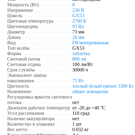
Мощность (Вт)
8
Напряжение
230 В
Цоколь
GX53
Цветовая температура
2700 К
Цветопередача
95 Ra
Диаметр
73 мм
Длина
26 мм
Вид
FR/матированная
Тип колбы
GX53
Форма
таблетка
Световой поток
800 лм
Световая отдача
100 лм/Вт
Срок службы
30000 ч
Эквивалент лампы
накаливания
75 Вт
Цветность
теплый белый (менее 3300 К)
Назначение
общее освещение
Регулировка яркости светового
потока
нет
Диапазон рабочих температур
от -20 до +40 °С
Угол рассеивания
110 град
Наличие аккумулятора
нет
Количество в упаковке
1 шт
Вес нетто
0.032 кг
Класс энергоэффективности
A+