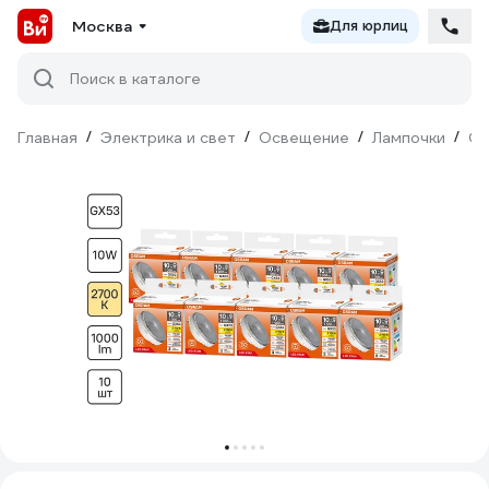
Москва
Для юрлиц
Поиск в каталоге
Главная
/
Электрика и свет
/
Освещение
/
Лампочки
/
Св