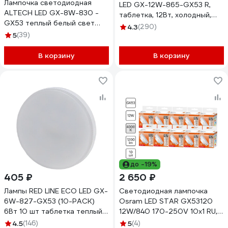
Лампочка светодиодная
LED GX-12W-865-GX53 R,
ALTECH LED GX-8W-830 -
таблетка, 12Вт, холодный,
GX53 теплый белый свет
GX53, 10/100/4200
4.3
(290)
10шт 4673758072351
5
(39)
Б0048014
В корзину
В корзину
до -19%
405 ₽
2 650 ₽
Лампы RED LINE ECO LED GX-
Светодиодная лампочка
6W-827-GX53 (10-PACK)
Osram LED STAR GX53120
6Вт 10 шт таблетка теплый
12W/840 170-250V 10x1 RU,
белый свет GX53 ЭРА
10 лампочек в групповой
4.5
(146)
5
(4)