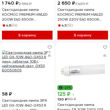
1 740 ₽
2 650 ₽
2 564 ₽
3 420 ₽
Светодиодная лампа
Светодиодная лампа
КОСМОС PREMIUM HWLED
КОСМОС PREMIUM HWLED
200W E40 6500K
250W 220V E40 6500K
KHWLED200WE4065
KHWLED250WE4065
4.8
(24)
4.3
(32)
В корзину
В корзину
-22%
125 ₽
58 ₽
130 ₽
160 ₽
Светодиодная лампа ЭРА
Светодиодная лампа
LED GX-10W-840-GX53 R
Космос T8 20W 220V G13