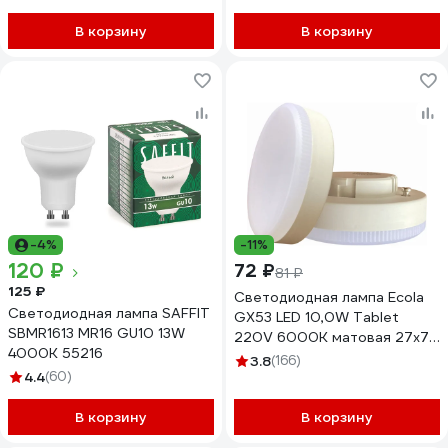
Б0036545
упаковке 4099854342516
В корзину
В корзину
-4%
-11%
120 ₽
72 ₽
81 ₽
125 ₽
Светодиодная лампа Ecola
Светодиодная лампа SAFFIT
GX53 LED 10,0W Tablet
SBMR1613 MR16 GU10 13W
220V 6000K матовая 27x75
4000K 55216
T5QD10ELC
3.8
(166)
4.4
(60)
В корзину
В корзину