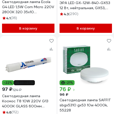
Светодиодная лампа Ecola
ЭРА LED GX-12W-840-GX53
G4 LED 1,5W Corn Micro 220V
12 Вт, нейтральная, GX53,
2800K 320 35x10
10/100/4200 Б0048013
4.3
(290)
G4RW15ELC
4.1
(36)
В корзину
В корзину
-22%
до -27%
-21%
76 ₽
97 ₽
124 ₽
96 ₽
Светодиодная лампа
Светодиодная лампа SAFFIT
Космос T8 10W 220V G13
sbgx5310 gx53 10w 4000k,
4000K GLASS 600мм
55228
Lksm_LED10wG13T840GL
4.6
(112)