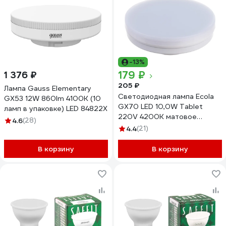
-13%
179 ₽
1 376 ₽
205 ₽
Лампа Gauss Elementary
Светодиодная лампа Ecola
GX53 12W 860lm 4100K (10
GX70 LED 10,0W Tablet
ламп в упаковке) LED 84822X
220V 4200K матовое
4.6
(28)
стекло 111x42 T7MV10ELC
4.4
(21)
В корзину
В корзину