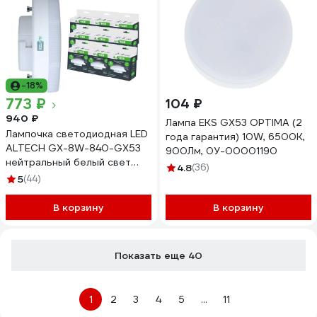
-18%
773 ₽
104 ₽
940 ₽
Лампа EKS GX53 OPTIMA (2
Лампочка светодиодная LED
года гарантия) 10W, 6500К,
ALTECH GX-8W-840-GX53
900Лм, 0У-00001190
нейтральный белый свет
4.8
(36)
10шт 4673758072368
5
(44)
В корзину
В корзину
Показать еще 40
1
2
3
4
5
...
11