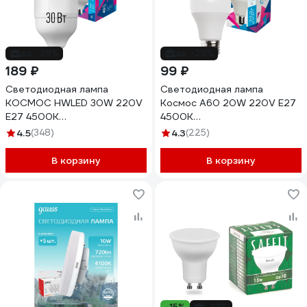
до -29%
до -29%
189 ₽
99 ₽
Светодиодная лампа
Светодиодная лампа
КОСМОС HWLED 30W 220V
Космос А60 20W 220V E27
E27 4500К
4500K
LksmHWLED30WE2745
LkecLED20wA60E2745
4.5
(348)
4.3
(225)
В корзину
В корзину
-15%
-23%