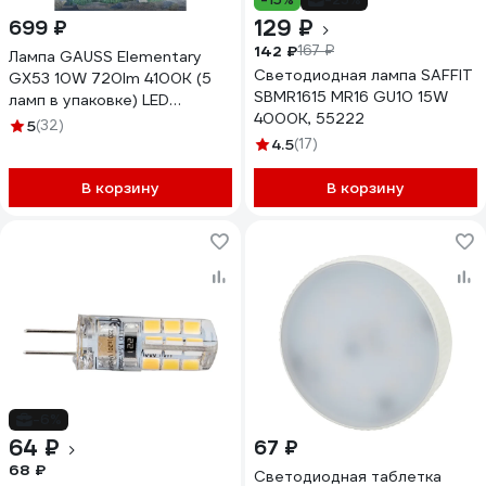
129 ₽
699 ₽
142 ₽
167 ₽
Лампа GAUSS Elementary
Светодиодная лампа SAFFIT
GX53 10W 720lm 4100K (5
SBMR1615 MR16 GU10 15W
ламп в упаковке) LED
4000K, 55222
84820V
5
(32)
4.5
(17)
В корзину
В корзину
-6%
64 ₽
67 ₽
68 ₽
Светодиодная таблетка