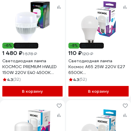
-6%
до -26%
-8%
до -27%
1 480 ₽
110 ₽
1 578 ₽
120 ₽
Светодиодная лампа
Светодиодная лампа
КОСМОС PREMIUM HWLED
Космос А65 25W 220V E27
150W 220V E40 4500K
6500K
KHWLED150WE4045
LkecLED25wA65E2765
4.3
(32)
4.3
(52)
В корзину
В корзину