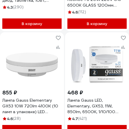
диод, таблетка, 10Вт,
6500K GLASS 1200мм
нейтральный свет, GX53
4.3
(290)
Lksm_LED20wG13T865GL
Б0050605
4.6
(112)
В корзину
В корзину
855 ₽
468 ₽
Лампа Gauss Elementary
Лампа Gauss LED,
GX53 10W 720lm 4100K (10
Elementary, GX53, 11W,
ламп в упаковке) LED
850lm, 6500K, 1/10/100
84820X
83831
4.6
(28)
4.7
(421)