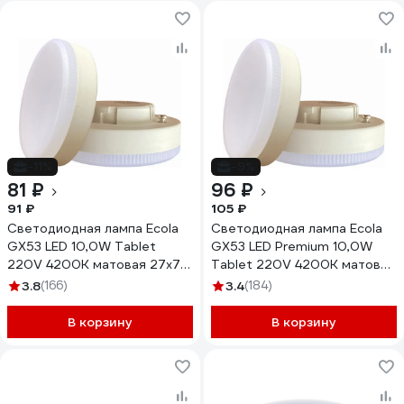
-11%
-9%
81 ₽
96 ₽
91 ₽
105 ₽
Светодиодная лампа Ecola
Светодиодная лампа Ecola
GX53 LED 10,0W Tablet
GX53 LED Premium 10,0W
220V 4200K матовая 27x75
Tablet 220V 4200K матовая
T5QV10ELC
27x75 T5UV10ELC
3.8
(166)
3.4
(184)
В корзину
В корзину