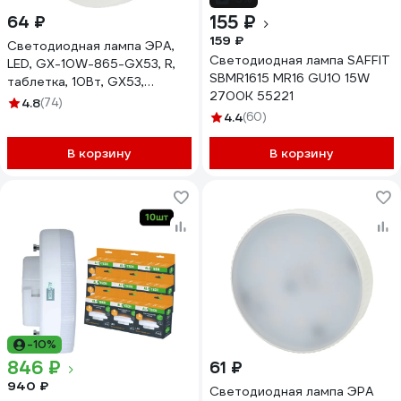
155 ₽
64 ₽
159 ₽
Cветодиодная лампа ЭРА,
Светодиодная лампа SAFFIT
LED, GX-10W-865-GX53, R,
SBMR1615 MR16 GU10 15W
таблетка, 10Вт, GX53,
2700K 55221
холодный Б0045328
4.8
(74)
4.4
(60)
В корзину
В корзину
-10%
846 ₽
61 ₽
940 ₽
Светодиодная лампа ЭРА