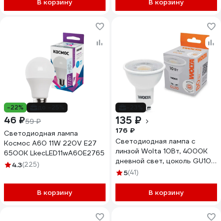
В корзину
В корзину
-22%
до -25%
-23%
135 ₽
46 ₽
59 ₽
176 ₽
Светодиодная лампа
Светодиодная лампа с
Космос А60 11W 220V E27
линзой Wolta 10Вт, 4000K
6500K LkecLED11wA60E2765
дневной свет, цоколь GU10,
4.3
(225)
220В, WSTD-PAR16-
5
(41)
220V10W4KGU10-L
В корзину
В корзину