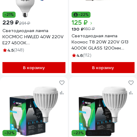
-21%
-22%
125 ₽
229 ₽
291 ₽
130 ₽
160 ₽
Светодиодная лампа
Светодиодная лампа
КОСМОС HWLED 40W 220V
Космос T8 20W 220V G13
E27 4500K
4000K GLASS 1200мм
LksmHWLED40WE2745
4.5
(348)
Lksm_LED20wG13T840GL
4.6
(112)
В корзину
В корзину
-32%
-23%
до -24%