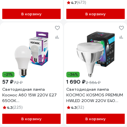
4.7
(473)
В корзину
В корзину
-21%
-34%
57 ₽
1 690 ₽
72 ₽
2 564 ₽
Светодиодная лампа
Светодиодная лампа
Космос А60 15W 220V E27
КОСМОС KOSMOS PREMIUM
6500K
HWLED 200W 220V E40
LkecLED15wA60E2765
4500K KHWLED200WE4045
4.3
(225)
4.3
(32)
В корзину
В корзину