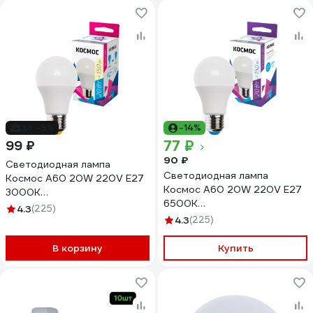
до -9%
-14%
77 ₽
99 ₽
90 ₽
Светодиодная лампа
Светодиодная лампа
Космос А60 20W 220V E27
Космос А60 20W 220V E27
3000K
6500K
LkecLED20wA60E2730
4.3
(225)
LkecLED20wA60E2765
4.3
(225)
В корзину
Купить