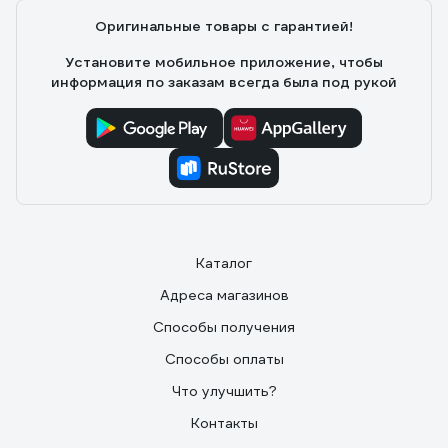
Михаил Сергеевич У.
Оригинальные товары с гарантией!
Отличное качество, долгий срок службы, приемлемая
цена, удобная и информативная упаковка, надёжный и
Установите мобильное приложение, чтобы
ответственный производитель, т.к. брака совсем нет.
информация по заказам всегда была под рукой
Приятный, тёплый, очень мягкий свет. Эти лампы не
боятся низких температур.
Каталог
Адреса магазинов
Способы получения
Способы оплаты
Что улучшить?
Контакты