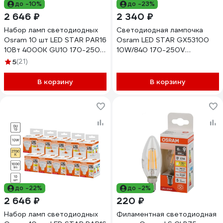
до -10%
до -23%
2 646 ₽
2 340 ₽
Набор ламп светодиодных
Светодиодная лампочка
Osram 10 шт LED STAR PAR16
Osram LED STAR GX53100
10Вт 4000К GU10 170-250В
10W/840 170-250V
4099854313516
CL10x1RU, 10 лампочек в
5
(21)
групповой упаковке
4099854362644
В корзину
В корзину
до -22%
до -2%
2 646 ₽
220 ₽
Набор ламп светодиодных
Филаментная светодиодная