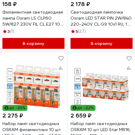
158 ₽
2 178 ₽
Филаментная светодиодная
Светодиодная лампочка
лампа Osram LS CLP60
Osram LED STAR PIN 2W/840
5W/827 230V FIL CL E27 10x1
220-240V CL G9 10x1 RU, 10
4058075684669
лампочек в групповой
3
(1)
5
(27)
упаковке 4099854323485
В корзину
В корзину
до -25%
до -22%
2 275 ₽
2 659 ₽
Набор ламп светодиодных
Набор ламп светодиодных
OSRAM филаментных 10 шт
OSRAM 10 шт LED Star MR16,