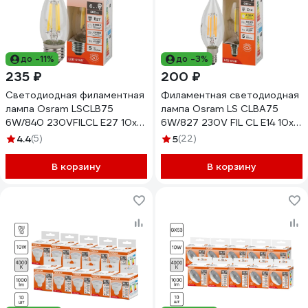
до -11%
до -3%
235 ₽
200 ₽
Светодиодная филаментная
Филаментная светодиодная
лампа Osram LSCLB75
лампа Osram LS CLBA75
6W/840 230VFILCL E27 10x1
6W/827 230V FIL CL E14 10x1
4058075687912
4058075684997
4.4
(5)
5
(22)
В корзину
В корзину