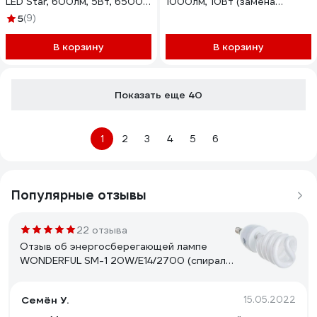
LED Star, 600лм, 5Вт, 6500К
1000лм, 10Вт (замена
4058075688148
100Вт), 6500К
5
(9)
4099854313721
В корзину
В корзину
Показать еще 40
1
2
3
4
5
6
Популярные отзывы
22 отзыва
Отзыв об энергосберегающей лампе
WONDERFUL SM-1 20W/E14/2700 (спираль)
900405
Семён У.
15.05.2022