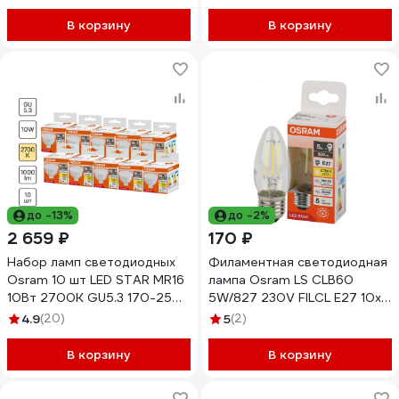
отгрузочной упаковке
4099854362675
В корзину
В корзину
до -13%
до -2%
2 659 ₽
170 ₽
Набор ламп светодиодных
Филаментная светодиодная
Osram 10 шт LED STAR MR16
лампа Osram LS CLB60
10Вт 2700К GU5.3 170-250В
5W/827 230V FILCL E27 10x1
4099854313660
4058075684874
4.9
(20)
5
(2)
В корзину
В корзину