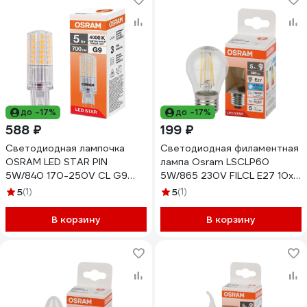
до -17%
до -17%
588 ₽
199 ₽
Светодиодная лампочка
Светодиодная филаментная
OSRAM LED STAR PIN
лампа Osram LSCLP60
5W/840 170-250V CL G9
5W/865 230V FILCL E27 10x1
10x1 RU 4099854323744
4058075688315
5
(1)
5
(1)
В корзину
В корзину