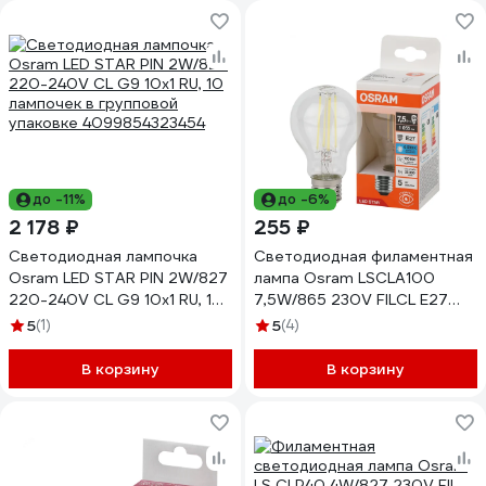
до -11%
до -6%
2 178 ₽
255 ₽
Светодиодная лампочка
Светодиодная филаментная
Osram LED STAR PIN 2W/827
лампа Osram LSCLA100
220-240V CL G9 10x1 RU, 10
7,5W/865 230V FILCL E27
лампочек в групповой
10x1 4058075687752
5
(1)
5
(4)
упаковке 4099854323454
В корзину
В корзину