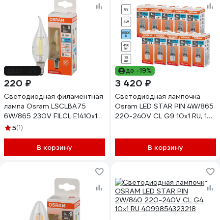
до -2%
до -19%
220 ₽
3 420 ₽
Светодиодная филаментная
Светодиодная лампочка
лампа Osram LSCLBA75
Osram LED STAR PIN 4W/865
6W/865 230V FILCL E1410x1
220-240V CL G9 10x1 RU, 10
4058075688162
лампочек в групповой
5
(1)
упаковке 4099854323607
В корзину
В корзину