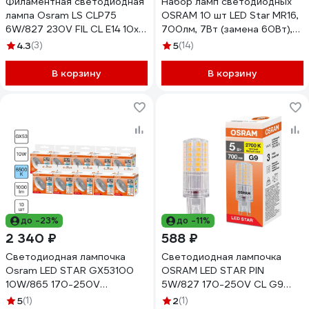
Филаментная светодиодная
Набор ламп светодиодных
лампа Osram LS CLP75
OSRAM 10 шт LED Star MR16,
6W/827 230V FIL CL E14 10x1
700лм, 7Вт (замена 60Вт),
4058075684515
4000К 4099854322006
4.3
(3)
5
(14)
В корзину
В корзину
до -23%
до -11%
2 340 ₽
588 ₽
Светодиодная лампочка
Светодиодная лампочка
Osram LED STAR GX53100
OSRAM LED STAR PIN
10W/865 170-250V
5W/827 170-250V CL G9
CL10x1RU, 10 штук в
10x1 RU 4099854323713
5
(1)
2
(1)