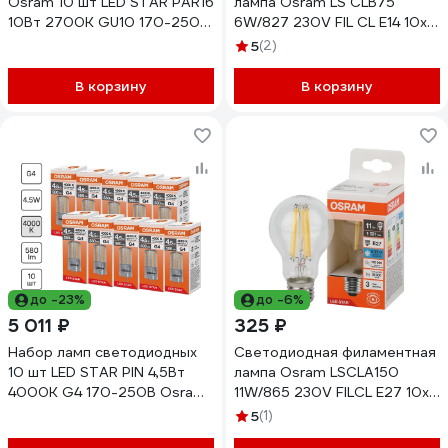
Osram 10 шт LED STAR PAR16
лампа Osram LS CLB75
10Вт 2700К GU10 170-250В
6W/827 230V FIL CL E14 10x1
4099854313486
4058075684812
5
(2)
В корзину
В корзину
до -23%
до -6%
5 011 ₽
325 ₽
Набор ламп светодиодных
Светодиодная филаментная
10 шт LED STAR PIN 4,5Вт
лампа Osram LSCLA150
4000К G4 170-250В Osram
11W/865 230V FILCL E27 10x1
4099854323393
4058075687783
5
(1)