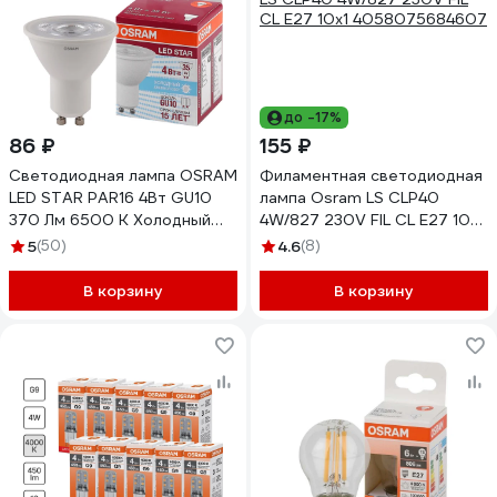
до -17%
86 ₽
155 ₽
Светодиодная лампа OSRAM
Филаментная светодиодная
LED STAR PAR16 4Вт GU10
лампа Osram LS CLP40
370 Лм 6500 К Холодный
4W/827 230V FIL CL E27 10x1
белый свет 4058075481404
4058075684607
5
(50)
4.6
(8)
В корзину
В корзину