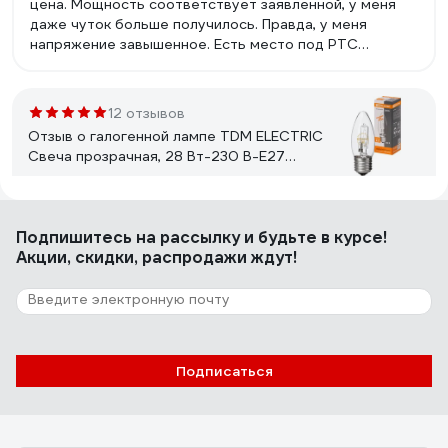
цена. Мощность соответствует заявленной, у меня
даже чуток больше получилось. Правда, у меня
напряжение завышенное. Есть место под РТС
прогрева, но он не распаян. Свет приятный.
12 отзывов
Отзыв о галогенной лампе TDM ELECTRIC
Свеча прозрачная, 28 Вт-230 В-Е27
SQ0341-0095
Владислав
21.05.2025
Подпишитесь
на рассылку
и будьте в курсе!
Свет теплый, при низком напряжении не отключаются
Акции, скидки, распродажи ждут!
полностью, как это делают светодиоды, а чуть-чуть
снижают яркость, при долгой эксплуатации не
снижается световой поток, нет стробоскопического
эффекта (для меня этот фактор ключевой, поскольку
мерцание подсведки экрана накладывается на
13 отзывов
мерцание лампы /если это светодиод/ и глаза устают.
Подписаться
Отзыв о криптоновой лампе Focusray
KRP10 2,2V 0,47A 621107
04.01.2023