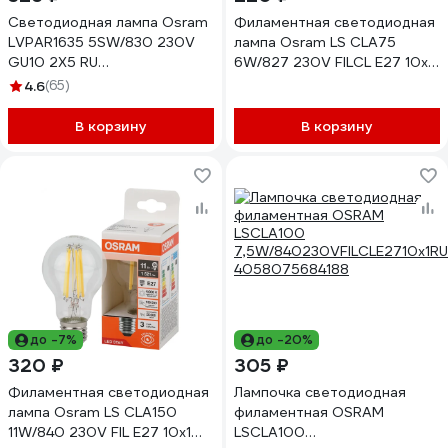
Светодиодная лампа Osram
Филаментная светодиодная
LVPAR1635 5SW/830 230V
лампа Osram LS CLA75
GU10 2X5 RU
6W/827 230V FILCL E27 10x1
4058075584747
4058075684065
4.6
(65)
В корзину
В корзину
до -7%
до -20%
320 ₽
305 ₽
Филаментная светодиодная
Лампочка светодиодная
лампа Osram LS CLA150
филаментная OSRAM
11W/840 230V FIL E27 10x1
LSCLA100