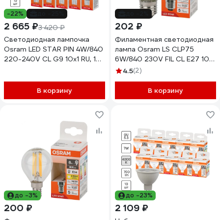
-22%
до -25%
до -2%
2 665 ₽
202 ₽
3 420 ₽
Светодиодная лампочка
Филаментная светодиодная
Osram LED STAR PIN 4W/840
лампа Osram LS CLP75
220-240V CL G9 10x1 RU, 10
6W/840 230V FIL CL E27 10x1
лампочек в групповой
4058075684751
4.5
(2)
упаковке 4099854323577
В корзину
В корзину
до -3%
до -23%
200 ₽
2 109 ₽