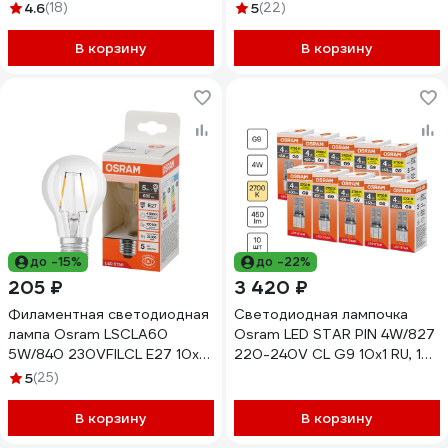
4058075684249
7,5W/840230VFILCLE2710x1RU
4.6
(18)
5
(22)
4058075684188
В корзину
В корзину
до -15%
до -22%
205 ₽
3 420 ₽
Филаментная светодиодная
Светодиодная лампочка
лампа Osram LSCLA60
Osram LED STAR PIN 4W/827
5W/840 230VFILCL E27 10x1
220-240V CL G9 10x1 RU, 10
4058075684034
лампочек в групповой
5
(25)
упаковке 4099854323546
В корзину
В корзину