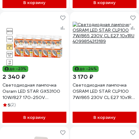
В корзину
В корзину
до -23%
до -24%
2 340 ₽
3 170 ₽
Светодиодная лампочка
Светодиодная лампочка
Osram LED STAR GX53100
OSRAM LED STAR CLP100
10W/827 170-250V
7W/865 230V CL E27 10x1RU
CL10x1RU, 10 лампочек в
4099854313189
5
(2)
отгрузочной упаковке
4099854362613
В корзину
В корзину