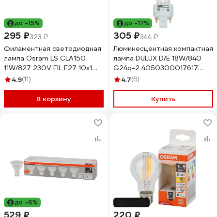
до -15%
до -17%
295 ₽
305 ₽
323 ₽
344 ₽
Филаментная светодиодная
Люминесцентная компактная
лампа Osram LS CLA150
лампа DULUX D/E 18W/840
11W/827 230V FIL E27 10x1
G24q-2 4050300017617
4058075684218
4099854122378
4.9
(11)
4.7
(6)
В корзину
Купить
до -6%
до -5%
529 ₽
220 ₽