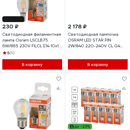
до -7%
230 ₽
2 178 ₽
Светодиодная филаментная
Светодиодная лампочка
лампа Osram LSCLB75
OSRAM LED STAR PIN
6W/865 230V FILCL E14 10x1
2W/840 220-240V CL G4
4058075688001
10x1 RU 4099854323218
5
(4)
В корзину
В корзину
до -23%