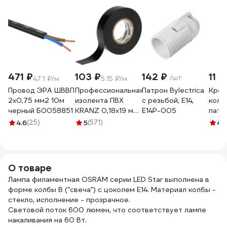
471 ₽
103 ₽
142 ₽
11 
/шт
47.1 ₽/м
5.15 ₽/м
Провод ЭРА ШВВП
Профессиональная
Патрон Bylectrica
Креп
2x0,75 мм2 10м
изолента ПВХ
с резьбой, Е14,
коль
черный Б0058851
KRANZ 0,18х19 мм,
Е14Р-005
патр
20 м, черная KR-
Е14 
4.6
(25)
5
(571)
4.
09-2806
002
О товаре
Лампа филаментная OSRAM серии LED Star выполнена в
форме колбы B ("свеча") с цоколем E14. Материал колбы -
стекло, исполнение - прозрачное.
Световой поток 600 люмен, что соответствует лампе
накаливания на 60 Вт.