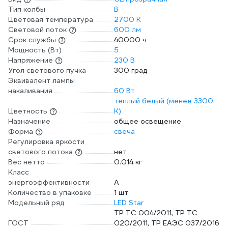
Тип колбы
B
Цветовая температура
2700 К
Световой поток
600 лм
Срок службы
40000 ч
Мощность (Вт)
5
Напряжение
230 В
Угол светового пучка
300 град
Эквивалент лампы
накаливания
60 Вт
теплый белый (менее 3300
Цветность
К)
Назначение
общее освещение
Форма
свеча
Регулировка яркости
светового потока
нет
Вес нетто
0.014 кг
Класс
энергоэффективности
A
Количество в упаковке
1 шт
Модельный ряд
LED Star
ТР ТС 004/2011, ТР ТС
ГОСТ
020/2011, ТР ЕАЭС 037/2016