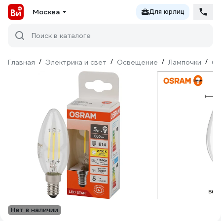
Москва
Для юрлиц
Поиск в каталоге
Главная
/
Электрика и свет
/
Освещение
/
Лампочки
/
Фи
Нет в наличии