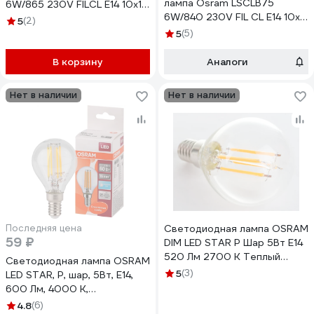
лампа Osram LSCLB75
6W/865 230V FILCL E14 10x1
6W/840 230V FIL CL E14 10x1
4058075688254
5
(2)
4058075684843
5
(5)
В корзину
Аналоги
Нет в наличии
Нет в наличии
Последняя цена
Светодиодная лампа OSRAM
59 ₽
DIM LED STAR P Шар 5Вт E14
520 Лм 2700 К Теплый
Светодиодная лампа OSRAM
белый свет 4058075230415
5
(3)
LED STAR, P, шар, 5Вт, E14,
600 Лм, 4000 К,
нейтральный белый свет
4.8
(6)