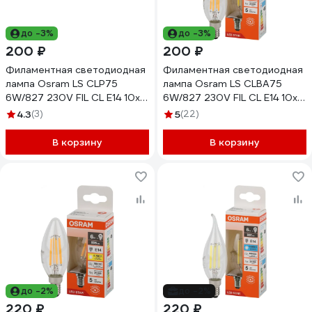
до -3%
до -3%
200 ₽
200 ₽
Филаментная светодиодная
Филаментная светодиодная
лампа Osram LS CLP75
лампа Osram LS CLBA75
6W/827 230V FIL CL E14 10x1
6W/827 230V FIL CL E14 10x1
4058075684515
4058075684997
4.3
(3)
5
(22)
В корзину
В корзину
до -2%
до -2%
220 ₽
220 ₽