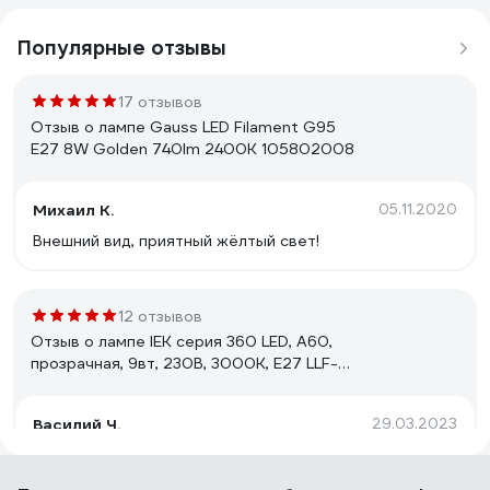
Популярные отзывы
17 отзывов
Отзыв о лампе Gauss LED Filament G95
E27 8W Golden 740lm 2400К 105802008
Михаил К.
05.11.2020
Внешний вид, приятный жёлтый свет!
12 отзывов
Отзыв о лампе IEK серия 360 LED, A60,
прозрачная, 9вт, 230В, 3000К, E27 LLF-
A60-9-230-30-E27-CL
Василий Ч.
29.03.2023
Цветовая температура у всех одинаковая (куплено 7
шт.). Стабильную яркость держит в достаточно