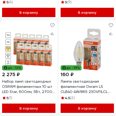
4058075688001
4058075688148
5
(4)
5
(9)
В корзину
В корзину
до -12%
до -19%
2 275 ₽
160 ₽
Набор ламп светодиодных
Лампа светодиодная
OSRAM филаментных 10 шт
филаментная Osram LS
LED Star, 600лм, 5Вт, 2700К
CLB40 4W/865 230VFILCL
4058075684942
E14 4058075687943
5
(1)
4.5
(2)
В корзину
В корзину