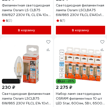
Филаментная светодиодная
Светодиодная филаментная
лампа Osram LS CLB75
лампа Osram LSCLBA75
6W/827 230V FIL CL E14 10x1
6W/865 230V FILCL E1410x1
4058075684812
4058075688162
5
(2)
5
(1)
В корзину
В корзину
до -7%
до -25%
230 ₽
2 275 ₽
Светодиодная филаментная
Набор ламп светодиодных
лампа Osram LSCLB75
OSRAM филаментных 10 шт
6W/865 230V FILCL E14 10x1
LED Star, 600лм, 5Вт, 6500К