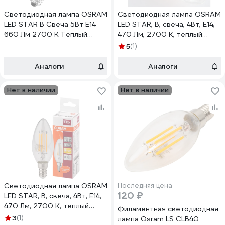
Светодиодная лампа OSRAM
Светодиодная лампа OSRAM
LED STAR B Свеча 5Вт E14
LED STAR, B, свеча, 4Вт, E14,
660 Лм 2700 К Теплый
470 Лм, 2700 К, теплый
белый свет 4058075116672
белый свет 4058075055391
5
(1)
Аналоги
Аналоги
Нет в наличии
Нет в наличии
Светодиодная лампа OSRAM
Последняя цена
120 ₽
LED STAR, B, свеча, 4Вт, E14,
470 Лм, 2700 К, теплый
Филаментная светодиодная
белый свет 4058075068353
3
(1)
лампа Osram LS CLB40