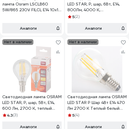
лампа Osram LSCLB60
LED STAR, P, шар, 6Вт, E14,
5W/865 230V FILCL E14 10x1
800Лм, 4000 К,
4058075687974
нейтральный белый свет
5
(2)
4058075218178
Аналоги
Аналоги
Нет в наличии
Нет в наличии
Светодиодная лампа OSRAM
Светодиодная лампа OSRAM
LED STAR, P, шар, 5Вт, E14,
LED STAR P Шар 4Вт E14 470
600 Лм, 2700 К, теплый
Лм 2700 К Теплый белый
белый свет 4058075212459
свет 4058075068377
4.3
(3)
5
(4)
Аналоги
Аналоги