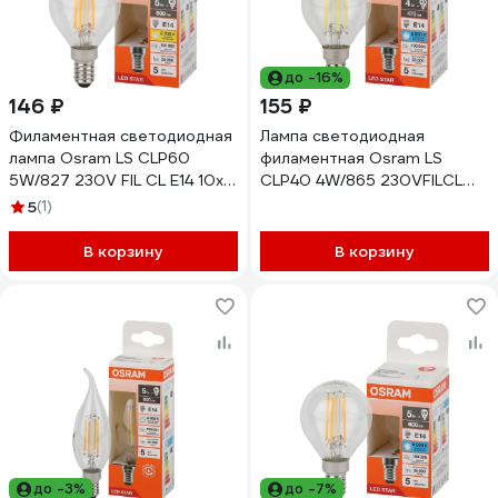
до -16%
146 ₽
155 ₽
Филаментная светодиодная
Лампа светодиодная
лампа Osram LS CLP60
филаментная Osram LS
5W/827 230V FIL CL E14 10x1
CLP40 4W/865 230VFILCL
4058075684393
E1410x1 4058075688193
5
(1)
В корзину
В корзину
до -3%
до -7%