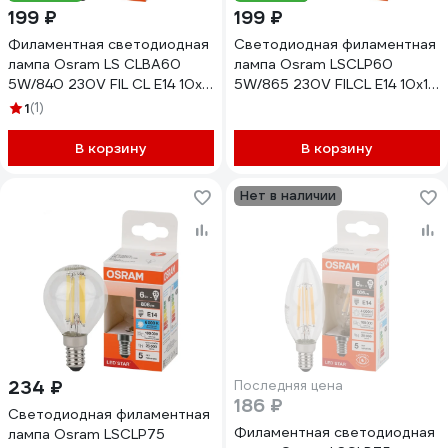
199 ₽
199 ₽
Филаментная светодиодная
Светодиодная филаментная
лампа Osram LS CLBA60
лампа Osram LSCLP60
5W/840 230V FIL CL E14 10x1
5W/865 230V FILCL E14 10x1
4058075684966
4058075688223
1
(1)
В корзину
В корзину
Нет в наличии
234 ₽
Последняя цена
186 ₽
Светодиодная филаментная
Филаментная светодиодная
лампа Osram LSCLP75