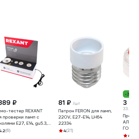
-3%
 889 ₽
81 ₽
3 34
/шт
33.44 ₽
мо-тестер REXANT
Патрон FERON для ламп,
Прово
я проверки ламп с
220V, E27-E14, LH64
АЛЬФАК
колями Е27, Е14, gu5.3,
22334
ГОСТ 1
53 604-801
4.2
(6)
4
(21)
4.8
(8