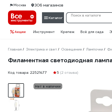
306 магазинов
Москва
Каталог
Акции
Инструмент
Крепеж
Всё для сада
Э
Главная
Электрика и свет
Освещение
Лампочки
Фи
/
/
/
/
Филаментная светодиодная лампа 
Код товара:
22521477
5
(2 отзыва)
Нет в наличии