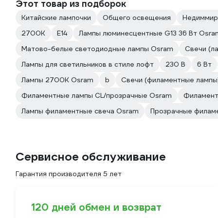
Этот товар из подборок
Китайские лампочки
Общего освещения
Недимми
2700К
Е14
Лампы люминесцентные G13 36 Вт Osra
Матово-белые светодиодные лампы Osram
Свечи (ла
Лампы для светильников в стиле лофт
230 В
6 Вт
Лампы 2700К Osram
b
Свечи (филаментные лампы
Филаментные лампы CL/прозрачные Osram
Филамент
Лампы филаментные свеча Osram
Прозрачные филам
Сервисное обслуживание
Гарантия производителя 5 лет
120 дней обмен и возврат