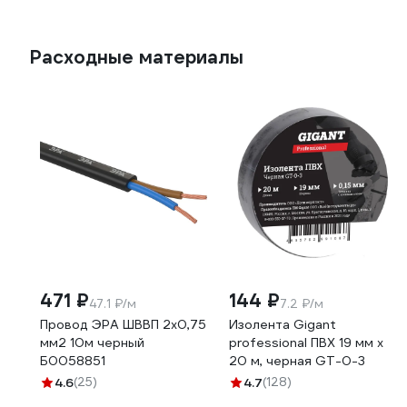
Расходные материалы
471 ₽
144 ₽
47.1 ₽/м
7.2 ₽/м
Провод ЭРА ШВВП 2x0,75
Изолента Gigant
мм2 10м черный
professional ПВХ 19 мм х
Б0058851
20 м, черная GT-0-3
4.6
(25)
4.7
(128)