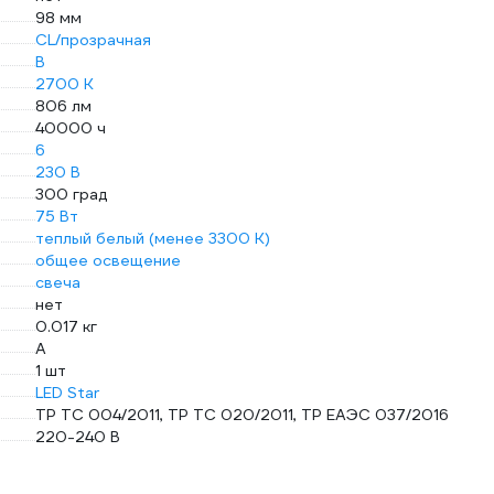
98 мм
CL/прозрачная
B
2700 К
806 лм
40000 ч
6
230 В
300 град
75 Вт
теплый белый (менее 3300 К)
общее освещение
свеча
нет
0.017 кг
A
1 шт
LED Star
ТР ТС 004/2011, ТР ТС 020/2011, ТР ЕАЭС 037/2016
220-240 В