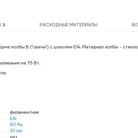
Ы
2
РАСХОДНЫЕ МАТЕРИАЛЫ
В
ме колбы B ("свеча") с цоколем E14. Материал колбы - стекло
ливания на 75 Вт.
ов.
филаментная
E14
80 Ra
35 мм
нет