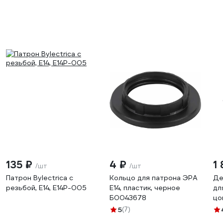
135 ₽
4 ₽
1
/шт
/шт
Патрон Bylectrica с
Кольцо для патрона ЭРА
Де
резьбой, Е14, Е14Р-005
E14, пластик, черное
дл
Б0043678
цо
gx
5
(7)