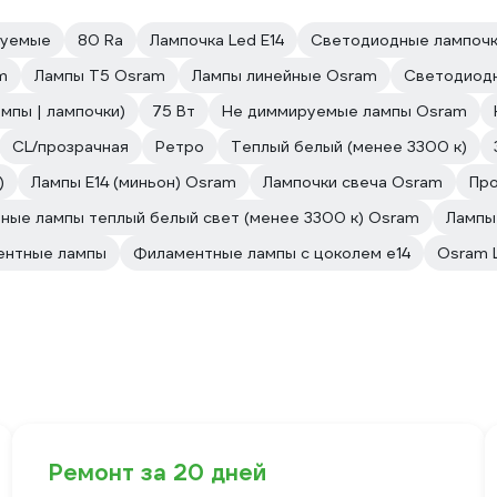
руемые
80 Ra
Лампочка Led E14
Светодиодные лампочк
m
Лампы T5 Osram
Лампы линейные Osram
Светодиодн
мпы | лампочки)
75 Вт
Не диммируемые лампы Osram
CL/прозрачная
Ретро
Теплый белый (менее 3300 к)
)
Лампы Е14 (миньон) Osram
Лампочки свеча Osram
Пр
ные лампы теплый белый свет (менее 3300 к) Osram
Лампы
ентные лампы
Филаментные лампы с цоколем e14
Osram 
Ремонт за 20 дней