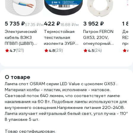
5 735 ₽
422 ₽
3 952 ₽
1 8
57.35 ₽/м
16.88 ₽/м
Электрический
Термостойкая
Патрон FERON
Демо
кабель ВЭКЗ
текстильная
GX53, 230V,
REXA
ПГВВП (ШВВП)
изолента ЗУБР
огнеупорный
пров
2x1,5 мм2 ГОСТ
Авто-Жгут 19 мм х
пластик, медь,
цокол
4.7
(121)
4.8
(29)
4.5
(24)
4.
(100 м) 43805
25 м 1236-2
цвет белый,
gu5.
VEKZ00037
размер 75х10мм
801
LH50, 50шт в
упак, 41038
О товаре
Лампа спот OSRAM серии LED Value с цоколем GX53 .
Материал колбы - пластик, исполнение - матовое.
Световой поток 640 люмен, что соответствует лампе
накаливания на 60 Вт. Подобные лампы используются для
внутреннего освещения.Напряжение питания 220-240В.
Лампа излучает нейтральный белый свет, угол пучка - 110°
В упаковке 5 шт.
Товар сертифицирован.