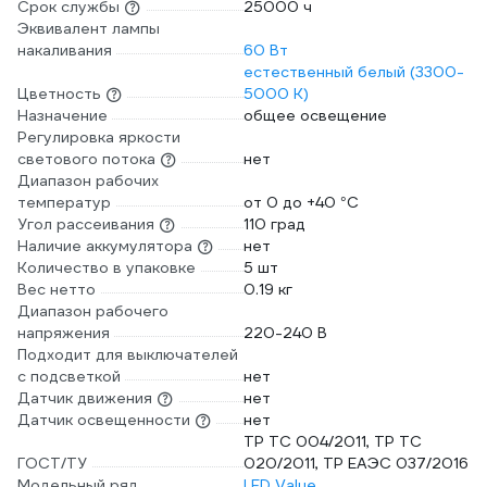
Срок службы
25000 ч
Эквивалент лампы
накаливания
60 Вт
естественный белый (3300-
Цветность
5000 К)
Назначение
общее освещение
Регулировка яркости
светового потока
нет
Диапазон рабочих
температур
от 0 до +40 °С
Угол рассеивания
110 град
Наличие аккумулятора
нет
Количество в упаковке
5 шт
Вес нетто
0.19 кг
Диапазон рабочего
напряжения
220-240 В
Подходит для выключателей
с подсветкой
нет
Датчик движения
нет
Датчик освещенности
нет
ТР ТС 004/2011, ТР ТС
ГОСТ/ТУ
020/2011, ТР ЕАЭС 037/2016
Модельный ряд
LED Value