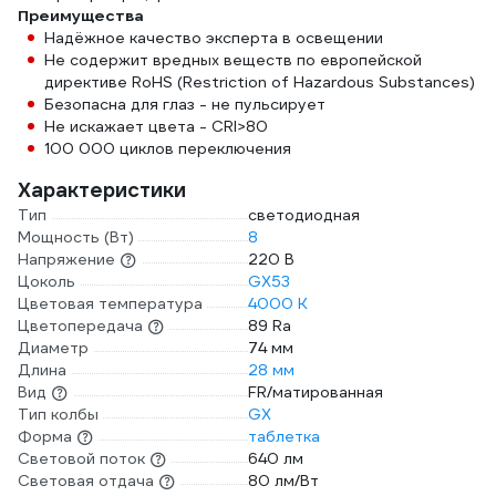
Преимущества
Надёжное качество эксперта в освещении
Не содержит вредных веществ по европейской
директиве RoHS (Restriction of Hazardous Substances)
Безопасна для глаз - не пульсирует
Не искажает цвета - CRI>80
100 000 циклов переключения
Характеристики
Тип
светодиодная
Мощность (Вт)
8
Напряжение
220 В
Цоколь
GX53
Цветовая температура
4000 К
Цветопередача
89 Ra
Диаметр
74 мм
Длина
28 мм
Вид
FR/матированная
Тип колбы
GX
Форма
таблетка
Световой поток
640 лм
Световая отдача
80 лм/Вт