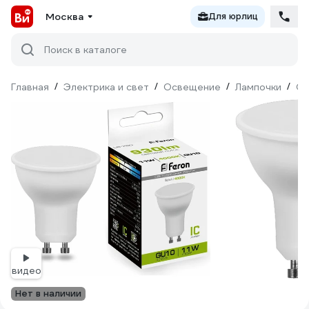
Москва
Для юрлиц
Поиск в каталоге
Главная
/
Электрика и свет
/
Освещение
/
Лампочки
/
Св
видео
Нет в наличии