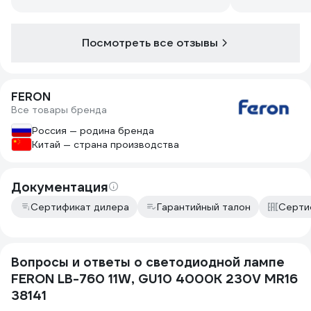
придется. Отличные лампочки, Я
доволен на все сто.
Посмотреть все отзывы
FERON
Все товары бренда
Россия — родина бренда
Китай — страна производства
Документация
Сертификат дилера
Гарантийный талон
Серти
Вопросы и ответы о светодиодной лампе
FERON LB-760 11W, GU10 4000K 230V MR16
38141