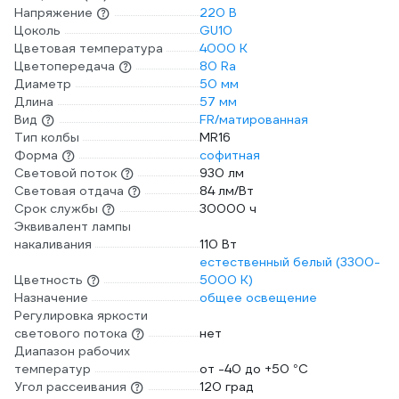
Напряжение
220 В
Цоколь
GU10
Цветовая температура
4000 К
Цветопередача
80 Ra
Диаметр
50 мм
Длина
57 мм
Вид
FR/матированная
Тип колбы
MR16
Форма
софитная
Световой поток
930 лм
Световая отдача
84 лм/Вт
Срок службы
30000 ч
Эквивалент лампы
накаливания
110 Вт
естественный белый (3300-
Цветность
5000 К)
Назначение
общее освещение
Регулировка яркости
светового потока
нет
Диапазон рабочих
температур
от -40 до +50 °С
Угол рассеивания
120 град