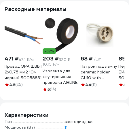
Расходные материалы
-37%
471 ₽
203 ₽
68 ₽
89 
/шт
47.1 ₽/м
320 ₽
10.15 ₽/м
Провод ЭРА ШВВП
Патрон под лампу Elekt
Пере
Изолента для
2x0,75 мм2 10м
ceramic holder
E14-
жгутирования
черный Б0058851
GU10 with
Б00
проводки AIRLINE
a024040
4.6
(25)
4.4
(11)
4.
19 мм, 20 м,
5
(14)
термостойкая, на
основе
полиэстера
ADPT003
Характеристики
Тип
светодиодная
Мощность (Вт)
11