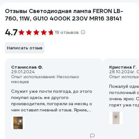
Отзывы Светодиодная лампа FERON LB-
760, 11W, GU10 4000K 230V MR16 38141
4.7
19 отзывов
Написать отзыв
Станислав Ф.
Кристина Г.
29.01.2024
28.10.2024
г.
Опыт использования: Несколько
Опыт использ
месяцев
Пожалуй одни
Служит уже почти полгода, до этого
потолочный с
покупал здесь же другого
очень ярко. 
производителя, погорели за месяц о
горят уже год
чем оставил гневный отзыв. Яркие,
теплый желтый свет, при получении
менеджер сказал что гарантия на них
год, так что если перегорят-понесу
сдавать, но думаю этого делать не