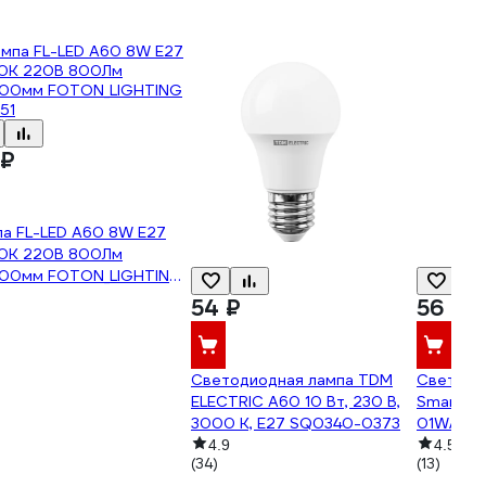
 ₽
па FL-LED A60 8W E27
0К 220В 800Лм
100мм FOTON_LIGHTING
51
54 ₽
56 ₽
Светодиодная лампа TDM
Светодио
ELECTRIC А60 10 Вт, 230 В,
Smartbu
3000 К, E27 SQ0340-0373
01W/300
30K-E27
4.9
4.5
(34)
(13)