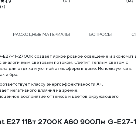
(21)
(12)
4.9
(7)
РАСХОДНЫЕ МАТЕРИАЛЫ
ВОПРОСЫ
С
-E27-11-2700K создаёт яркое ровное освещение и экономит 
с аналогичным световым потоком. Светит теплым светом с
вна для отдыха и уютной атмосферы в доме. Используется в
ах и бра.
оответствует классу энергоэффективности А+.
вает негативного влияния на зрение.
ноценное восприятие оттенков и цветов окружающего
nt E27 11Вт 2700К А60 900Лм G-E27-1