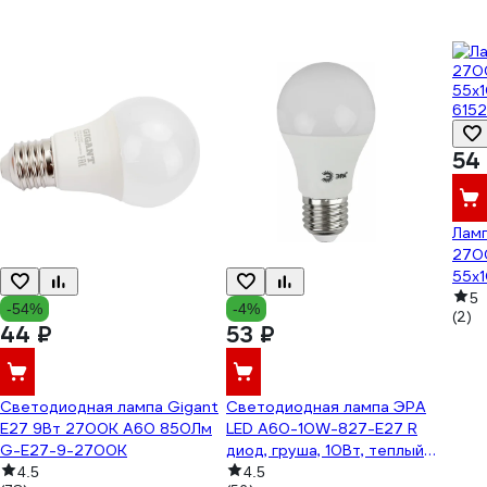
54
Лам
270
55x
6152
5
-54%
-4%
(2)
44 ₽
53 ₽
Светодиодная лампа Gigant
Светодиодная лампа ЭРА
E27 9Вт 2700К А60 850Лм
LED A60-10W-827-E27 R
G-E27-9-2700K
диод, груша, 10Вт, теплый
свет, E27 Б0049634
4.5
4.5