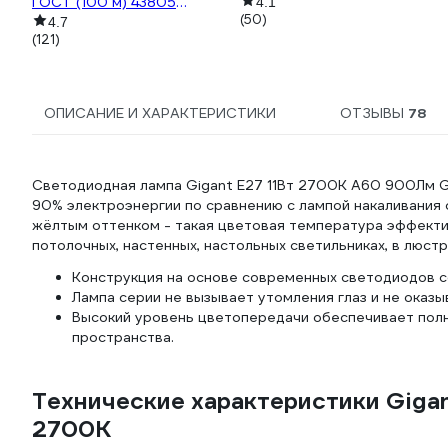
ГОСТ (100 м) 43805
4.1
(50)
VEKZ00037
4.7
(121)
ОПИСАНИЕ И ХАРАКТЕРИСТИКИ
ОТЗЫВЫ
78
Светодиодная лампа Gigant E27 11Вт 2700К А60 900Лм G
90% электроэнергии по сравнению с лампой накаливания 
жёлтым оттенком - такая цветовая температура эффекти
потолочных, настенных, настольных светильниках, в люстр
Конструкция на основе современных светодиодов с
Лампа серии не вызывает утомления глаз и не оказы
Высокий уровень цветопередачи обеспечивает пол
пространства.
Технические характеристики Giga
2700K