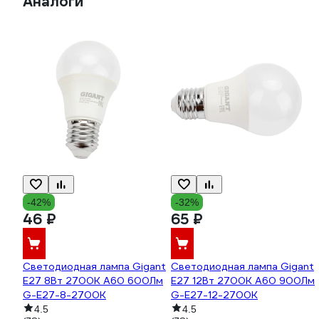
Аналоги
-42%
-32%
46 ₽
65 ₽
Светодиодная лампа Gigant
Светодиодная лампа Gigant
E27 8Вт 2700К А60 600Лм
E27 12Вт 2700К А60 900Лм
G-E27-8-2700K
G-E27-12-2700K
4.5
4.5