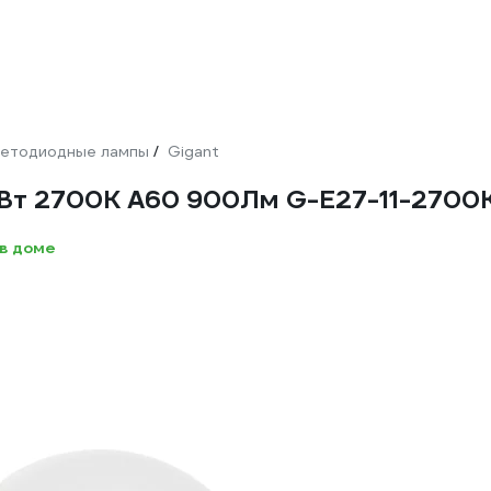
етодиодные лампы
Gigant
/
1Вт 2700К А60 900Лм G-E27-11-2700
в доме