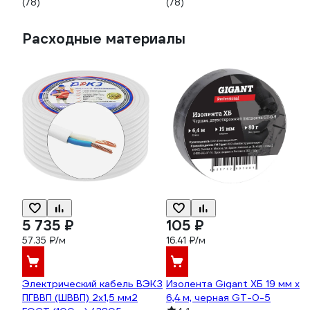
(78)
(78)
Расходные материалы
5 735 ₽
105 ₽
57.35 ₽/м
16.41 ₽/м
Электрический кабель ВЭКЗ
Изолента Gigant ХБ 19 мм х
ПГВВП (ШВВП) 2x1,5 мм2
6,4 м, черная GT-0-5