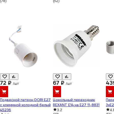
(78)
(52)
72 ₽
67 ₽
43
/шт
/шт
Подвесной патрон DORI Е27
Цокольный переходник
Пере
с клеммной колодкой белый
REXANT Е14 на Е27 11-8831
3xE
45236
3.2
4.