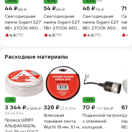
-54%
-43%
-42%
44 ₽
54 ₽
46 ₽
71 ₽
96 ₽
95 ₽
79 ₽
Светодиодная
Светодиодная
Светодиодная
Свет
лампа Gigant E27
лампа Gigant E27
лампа Gigant E27
ламп
9Вт 2700К А60
11Вт 2700К А60
8Вт 2700К А60
A60
850Лм G-E27-9-
900Лм G-E27-11-
600Лм G-E27-8-
12W/
4.5
(78)
4.5
(78)
4.5
(78)
4.
2700K
2700K
2700K
UL-
Расходные материалы
-3%
-13%
3 344 ₽
326 ₽
70 ₽
67 
/шт
3 458 ₽
32.6 ₽/м
80 ₽
33.44 ₽/м
Флисовая
Подвесной патрон
Цоко
Провод ШВВП
тканевая лента
с клеммной
пере
АЛЬФАКАБЕЛЬ
Wurth 19 мм, 10 м
колодкой
REXA
2х0,75 мм ГОСТ