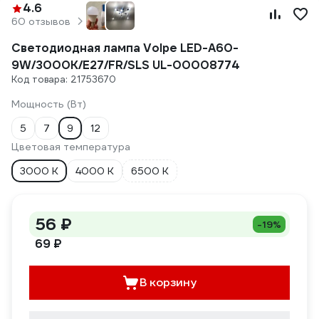
4.6
60 отзывов
Светодиодная лампа Volpe LED-A60-
9W/3000K/E27/FR/SLS UL-00008774
Код товара: 21753670
Мощность (Вт)
5
7
9
12
Цветовая температура
3000 К
4000 К
6500 К
56 ₽
-19%
69 ₽
В корзину