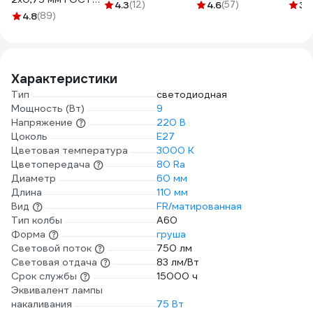
5997719615090 1
UNIVersal Е27
11-88
4.3
(12)
4.6
(57)
3.
100 м 05142
4.8
(89)
термопластик 4А
250В черный 1352
Характеристики
Тип
светодиодная
Мощность (Вт)
9
Напряжение
220 В
Цоколь
E27
Цветовая температура
3000 К
Цветопередача
80 Ra
Диаметр
60 мм
Длина
110 мм
Вид
FR/матированная
Тип колбы
A60
Форма
груша
Световой поток
750 лм
Световая отдача
83 лм/Вт
Срок службы
15000 ч
Эквивалент лампы
накаливания
75 Вт