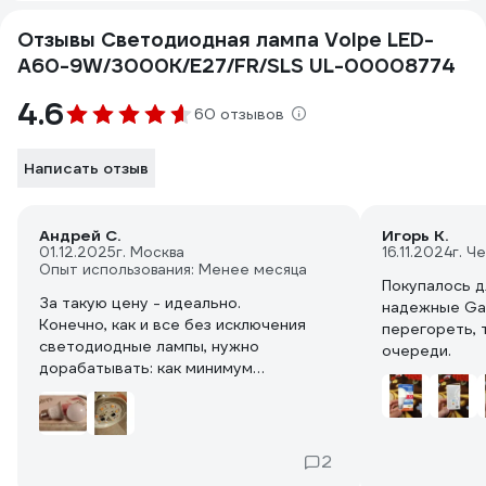
Отзывы Светодиодная лампа Volpe LED-
A60-9W/3000K/E27/FR/SLS UL-00008774
4.6
60 отзывов
Написать отзыв
Андрей С.
Игорь К.
01.12.2025
г. Москва
16.11.2024
г. Ч
Опыт использования: Менее месяца
Покупалось дл
За такую цену - идеально.
надежные Gau
Конечно, как и все без исключения
перегореть, 
светодиодные лампы, нужно
очереди.
дорабатывать: как минимум
увеличивать в 2-3 раза
токоограчичивающий резистор на
ШИМ (в этой лампе установлен 27 Ом
-> замена на 56-62 Ом).
2
Светить будет как 75-65 Ватт