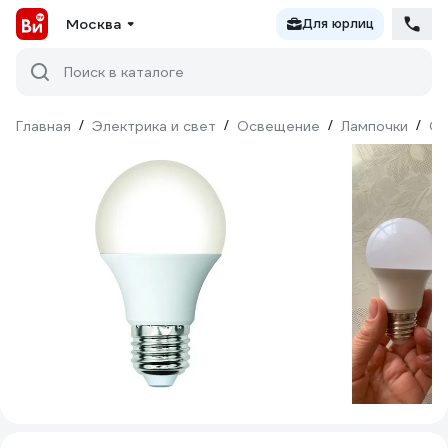
Москва
Для юрлиц
Поиск в каталоге
Главная
/
Электрика и свет
/
Освещение
/
Лампочки
/
Св