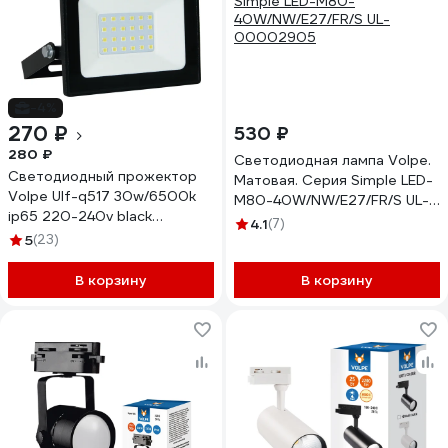
-4%
270 ₽
530 ₽
280 ₽
Светодиодная лампа Volpe.
Светодиодный прожектор
Матовая. Серия Simple LED-
Volpe Ulf-q517 30w/6500k
M80-40W/NW/E27/FR/S UL-
ip65 220-240v black
00002905
4.1
(7)
дневной свет (6500к).
5
(23)
корпус черный. tm UL-
00010720
В корзину
В корзину