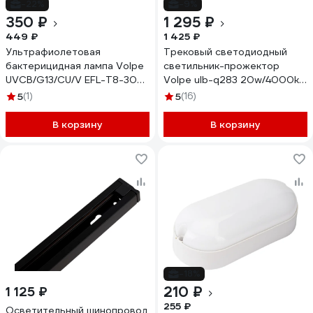
-22%
-9%
350 ₽
1 295 ₽
449 ₽
1 425 ₽
Ультрафиолетовая
Трековый светодиодный
бактерицидная лампа Volpe
светильник-прожектор
UVCB/G13/CU/V EFL-T8-30
Volpe ulb-q283 20w/4000k
UL-00007402
black UL-00010126
5
(1)
5
(16)
В корзину
В корзину
-18%
210 ₽
1 125 ₽
255 ₽
Осветительный шинопровод