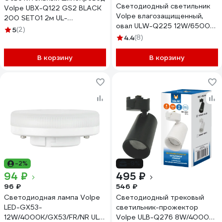
Светодиодный светильник
Volpe UBX-Q122 GS2 BLACK
Volpe влагозащищенный,
200 SET01 2м UL-
овал ULW-Q225 12W/6500К
00006044
5
(2)
IP65 WHITE UL-00005135
4.4
(8)
В корзину
В корзину
-2%
-9%
94 ₽
495 ₽
96 ₽
546 ₽
Светодиодная лампа Volpe
Светодиодный трековый
LED-GX53-
светильник-прожектор
12W/4000K/GX53/FR/NR UL-
Volpe ULB-Q276 8W/4000К