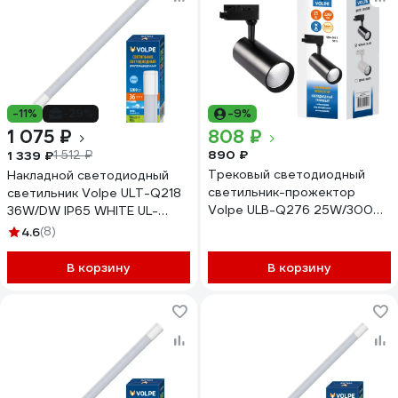
-11%
-29%
-9%
1 075 ₽
808 ₽
890 ₽
1 339 ₽
1 512 ₽
Трековый светодиодный
Накладной светодиодный
светильник-прожектор
светильник Volpe ULT-Q218
Volpe ULB-Q276 25W/3000К
36W/DW IP65 WHITE UL-
BLACK UL-00005940
00002582
4.6
(8)
В корзину
В корзину