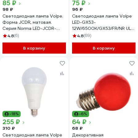
85 ₽
75 ₽
98 ₽
96 ₽
Светодиодная лампа Volpe.
Светодиодная лампа Volpe
Форма JCDR, матовая.
LED-GX53-
Серия Norma LED-JCDR-
12W/6500K/GX53/FR/NR UL-
7W/WW/GU10/NR UL-
00011431
4.8
(6)
4.8
(69)
00003838
В корзину
В корзину
-18%
-6%
255 ₽
64 ₽
310 ₽
68 ₽
Светодиодная лампа Volpe
Декоративная