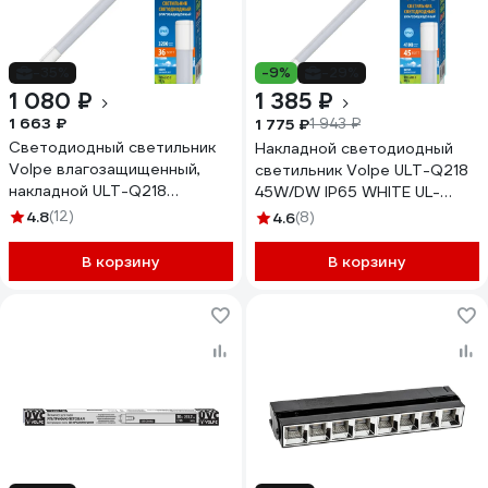
-35%
-9%
-29%
1 080 ₽
1 385 ₽
1 663 ₽
1 775 ₽
1 943 ₽
Светодиодный светильник
Накладной светодиодный
Volpe влагозащищенный,
светильник Volpe ULT-Q218
накладной ULT-Q218
45W/DW IP65 WHITE UL-
36W/NW IP65 WHITE UL-
00002583
4.8
(12)
4.6
(8)
00003550
В корзину
В корзину