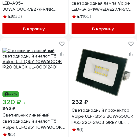
LED-A95-
светодиодная лампа Volpe
30W/4000K/E27/FR/NR
LED-G45-1W/RED/E27/FR/С
матовая UL-00005605
UL-00005646
4.8
(30)
4.7
(60)
В корзину
В корзину
-7%
320 ₽
232 ₽
345 ₽
Светодиодный прожектор
Светильник линейный
Volpe ULF-Q516 20W/6500K
светодиодный аналог Т5
IP65 220-240В GREY UL-
Volpe ULI-Q951 10W/4000K
00008354
5
(1)
IP20 BLACK UL-00012401
5
(5)