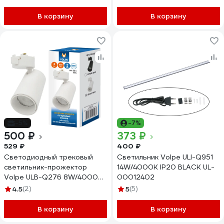
В корзину
В корзину
-5%
-7%
500 ₽
373 ₽
529 ₽
400 ₽
Светодиодный трековый
Светильник Volpe ULI-Q951
светильник-прожектор
14W/4000K IP20 BLACK UL-
Volpe ULB-Q276 8W/4000К
00012402
WHITE UL-00005933
4.5
(2)
5
(5)
В корзину
В корзину