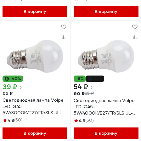
В корзину
В корзину
-40%
-8%
-17%
39 ₽
54 ₽
65 ₽
60 ₽
65 ₽
Светодиодная лампа Volpe
Светодиодная лампа Volpe
LED-G45-
LED-G45-
5W/3000K/E27/FR/SLS UL-
5W/4000K/E27/FR/SLS UL-
00008803
00008804
4.9
(50)
4.9
(50)
В корзину
В корзину