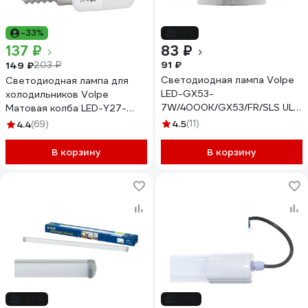
-33%
-9%
137 ₽
83 ₽
91 ₽
149 ₽
203 ₽
Светодиодная лампа Volpe
Светодиодная лампа для
LED-GX53-
холодильников Volpe
7W/4000K/GX53/FR/SLS UL-
Матовая колба LED-Y27-
00008610
3W/WW/E14/FR/Z UL-
4.5
(11)
4.4
(69)
00000178
В корзину
В корзину
-28%
-31%