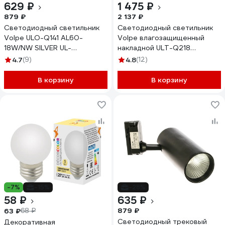
629 ₽
1 475 ₽
879 ₽
2 137 ₽
Светодиодный светильник
Светодиодный светильник
Volpe ULO-Q141 AL60-
Volpe влагозащищенный
18W/NW SILVER UL-
накладной ULT-Q218
00000452
45W/NW IP65 WHITE UL-
4.7
(9)
4.8
(12)
00003551
В корзину
В корзину
-7%
-15%
-28%
58 ₽
635 ₽
879 ₽
63 ₽
68 ₽
Светодиодный трековый
Декоративная