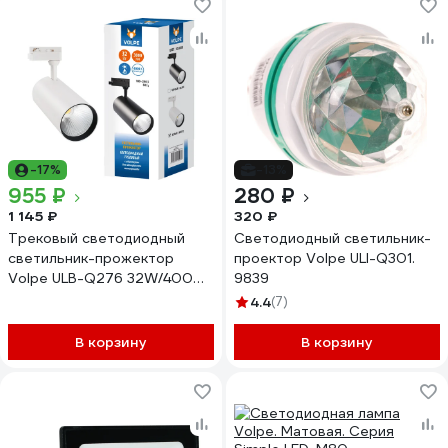
-17%
-13%
955 ₽
280 ₽
1 145 ₽
320 ₽
Трековый светодиодный
Светодиодный светильник-
светильник-прожектор
проектор Volpe ULI-Q301.
Volpe ULB-Q276 32W/4000К
9839
WHITE UL-00005941
4.4
(7)
В корзину
В корзину