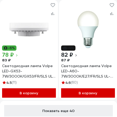
-6%
-6%
78 ₽
82 ₽
83 ₽
87 ₽
Светодиодная лампа Volpe
Светодиодная лампа Volpe
LED-GX53-
LED-A60-
7W/3000K/GX53/FR/SLS UL-
7W/3000K/E27/FR/SLS UL-
00008609
00008771
4.5
(11)
4.6
(60)
В корзину
В корзину
Показать еще 40