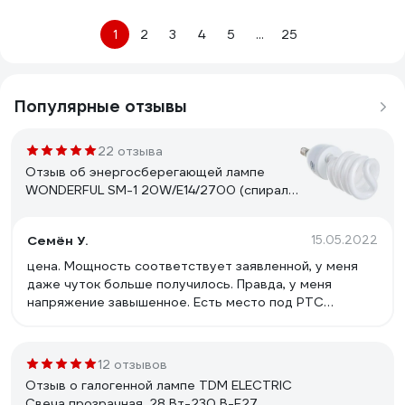
1
2
3
4
5
...
25
Популярные отзывы
22 отзыва
Отзыв об энергосберегающей лампе
WONDERFUL SM-1 20W/E14/2700 (спираль)
900405
Семён У.
15.05.2022
цена. Мощность соответствует заявленной, у меня
даже чуток больше получилось. Правда, у меня
напряжение завышенное. Есть место под РТС
прогрева, но он не распаян. Свет приятный.
12 отзывов
Отзыв о галогенной лампе TDM ELECTRIC
Свеча прозрачная, 28 Вт-230 В-Е27