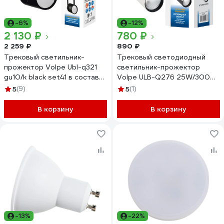
-6%
-12%
2 130 ₽
780 ₽
2 259 ₽
890 ₽
Трековый светильник-
Трековый светодиодный
прожектор Volpe Ubl-q321
светильник-прожектор
gu10/k black set41 в составе
Volpe ULB-Q276 25W/3000К
набора из 4шт, на
WHITE UL-00005938
5
(9)
5
(1)
шинопроводе 1м, с
коннектором. под лампу
В корзину
В корзину
gu10. корпус черный. тм UL-
00010706
-13%
-22%