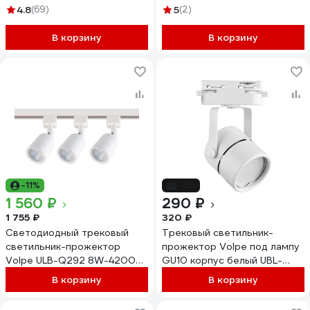
00011430
BLACK UL-00005934
4.8
(69)
5
(2)
В корзину
В корзину
-11%
-9%
1 560 ₽
290 ₽
1 755 ₽
320 ₽
Светодиодный трековый
Трековый светильник-
светильник-прожектор
прожектор Volpe под лампу
Volpe ULB-Q292 8W-4200К-
GU10 корпус белый UBL-
K WHITE SET31 3 штуки на
Q321 GU10 WHITE UL-
В корзину
В корзину
шинопроводе 1 м с
00007425
коннектором UL-00006781