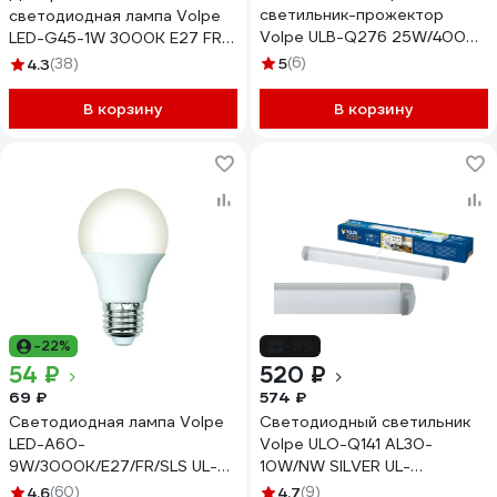
светильник-прожектор
светодиодная лампа Volpe
Volpe ULB-Q276 25W/4000К
LED-G45-1W 3000K E27 FR
BLACK UL-00005939
С Форма шар UL-00006560
5
(6)
4.3
(38)
В корзину
В корзину
-22%
-9%
54 ₽
520 ₽
69 ₽
574 ₽
Светодиодная лампа Volpe
Светодиодный светильник
LED-A60-
Volpe ULO-Q141 AL30-
9W/3000K/E27/FR/SLS UL-
10W/NW SILVER UL-
00008774
00000451
4.6
(60)
4.7
(9)