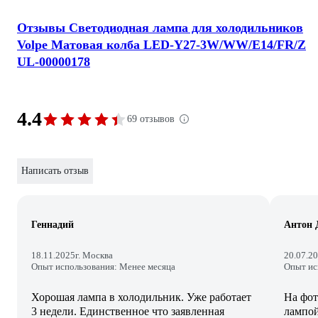
Отзывы Светодиодная лампа для холодильников
Volpe Матовая колба LED-Y27-3W/WW/E14/FR/Z
UL-00000178
4.4
69 отзывов
Написать отзыв
Геннадий
Антон 
18.11.2025
г. Москва
20.07.2
Опыт использования: Менее месяца
Опыт ис
Хорошая лампа в холодильник. Уже работает
На фот
3 недели. Единственное что заявленная
лампой