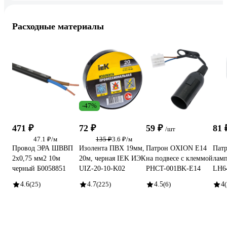
Расходные материалы
-47%
471 ₽
72 ₽
59 ₽
81
/шт
47.1 ₽/м
135 ₽
3.6 ₽/м
Провод ЭРА ШВВП
Изолента ПВХ 19мм,
Патрон OXION Е14
Пат
2x0,75 мм2 10м
20м, черная IEK ИЭК
на подвесе с клеммой
ламп
черный Б0058851
UIZ-20-10-K02
PHCT-001BK-E14
LH6
4.6
(25)
4.7
(225)
4.5
(6)
4