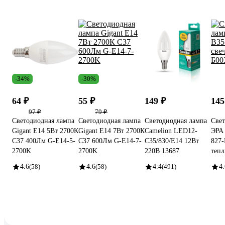
-34%
-30%
64 ₽
55 ₽
149 ₽
145
97 ₽
79 ₽
Светодиодная лампа
Светодиодная лампа
Светодиодная лампа
Свет
Gigant E14 5Вт 2700К
Gigant E14 7Вт 2700К
Camelion LED12-
ЭРА
C37 400Лм G-E14-5-
C37 600Лм G-E14-7-
C35/830/E14 12Вт
827-
2700K
2700K
220В 13687
тепл
4.6
(58)
4.6
(58)
4.4
(491)
4.