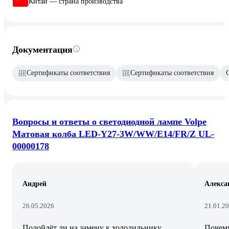
Китай — страна производства
Документация
Сертификаты соответствия
Сертификаты соответствия
Вопросы и ответы о светодиодной лампе Volpe
Матовая колба LED-Y27-3W/WW/E14/FR/Z UL-
00000178
Андрей
Алекса
26.05.2026
21.01.2
Подойдёт ли на замену к холодильнику
Почему