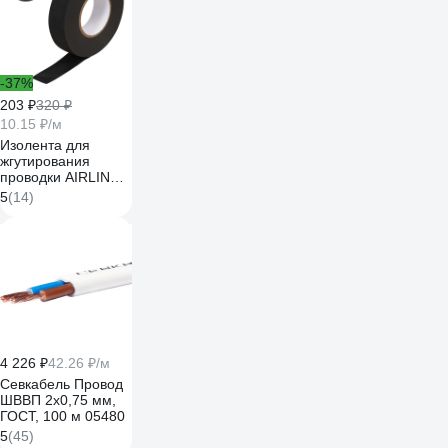
-37%
203 ₽
320 ₽
10.15 ₽/м
Изолента для
жгутирования
проводки AIRLINE
19 мм, 20 м,
5
(14)
термостойкая, на
основе полиэстера
ADPT003
4 226 ₽
42.26 ₽/м
Севкабель Провод
ШВВП 2х0,75 мм,
ГОСТ, 100 м 05480
5
(45)