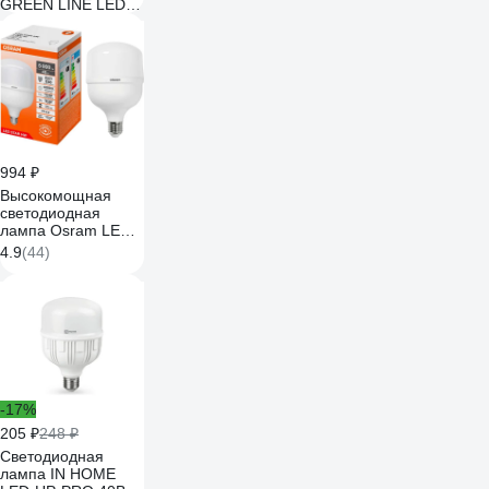
GREEN LINE LED
POWER
T10060W840E27/E40
GL Е27/Е40 60 Вт
колокол яркий
белый свет
Б0067072
994 ₽
Высокомощная
светодиодная
лампа Osram LED
STAR HW 40W/840
4.9
(44)
230V E27/E40 8x1
RU 4099854121111
-17%
205 ₽
248 ₽
Светодиодная
лампа IN HOME