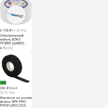
5 735 ₽
57.35 ₽/м
Электрический
кабель ВЭКЗ
ПГВВП (ШВВП)
2x1,5 мм2 ГОСТ
4.7
(121)
(100 м) 43805
VEKZ00037
-5%
301 ₽
316 ₽
20.07 ₽/м
Изолента на основе
флиса ЭРА PRO
PROFLEEC1915 19