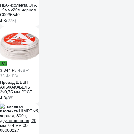
ПВХ-изолента ЭРА
19ммх20м черная
C0036540
4.8
(275)
-3%
3 344 ₽
3 458 ₽
33.44 ₽/м
Провод ШВВП
АЛЬФАКАБЕЛЬ
2х0,75 мм ГОСТ
100 м 05142
4.8
(88)