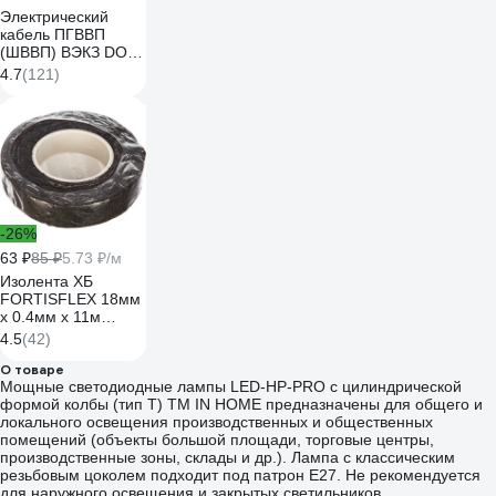
Электрический
кабель ПГВВП
(ШВВП) ВЭКЗ DORI
2x1,5 мм2 ГОСТ
4.7
(121)
(50 м) 43812
VEKZ00263
-26%
63 ₽
85 ₽
5.73 ₽/м
Изолента ХБ
FORTISFLEX 18мм
х 0.4мм х 11м
черная 71242
4.5
(42)
О товаре
Мощные светодиодные лампы LED-HP-PRO с цилиндрической
формой колбы (тип Т) ТМ IN HOME предназначены для общего и
локального освещения производственных и общественных
помещений (объекты большой площади, торговые центры,
производственные зоны, склады и др.). Лампа с классическим
резьбовым цоколем подходит под патрон Е27. Не рекомендуется
для наружного освещения и закрытых светильников.