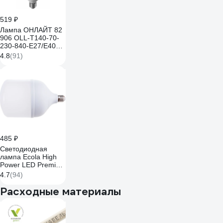
519 ₽
Лампа ОНЛАЙТ 82
906 OLL-T140-70-
230-840-E27/E40
82906
4.8
(91)
485 ₽
Светодиодная
лампа Ecola High
Power LED Premium
50W 220V универс.
4.7
(94)
E27/E40 лампа
4000K 220x120mm
Расходные материалы
HPUV50ELC