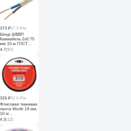
373 ₽
37.3 ₽/м
Шнур ШВВП
Камкабель 2x0.75
мм 10 м ГОСТ
231ЯA20C0000Ъ600010М
4.7
(97)
326 ₽
32.6 ₽/м
Флисовая тканевая
лента Wurth 19 мм,
10 м
5997719615090 1
4.3
(12)