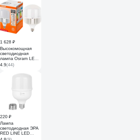
колокол
нейтральный б
Б0063830
1 628 ₽
Высокомощная
светодиодная
лампа Osram LED
STAR HW 55W/840
4.9
(44)
230V E27/E40 8x1
RU 4099854121159
220 ₽
Лампа
светодиодная ЭРА
RED LINE LED
POWER
4.8
(9)