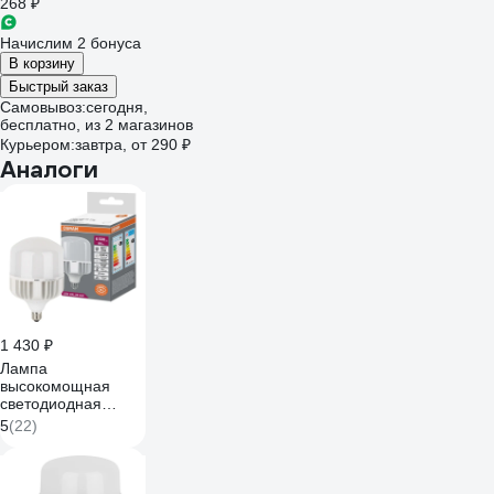
268 ₽
Начислим 2 бонуса
В корзину
Быстрый заказ
Самовывоз:
сегодня,
бесплатно
, из 2 магазинов
Курьером:
завтра,
от 290 ₽
Аналоги
1 430 ₽
Лампа
высокомощная
светодиодная
OSRAM LED HW T,
5
(22)
6500лм, 65Вт
(замена 650Вт),
4000К, E27/E40
4099854121531