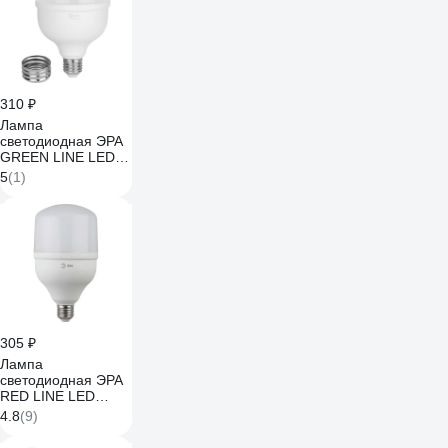
310 ₽
Лампа
светодиодная ЭРА
GREEN LINE LED
POWER T100-50W-
5
(1)
840-E27/E40 GL
Е27/Е40 50 Вт
колокол яркий
белый свет
Б0067034
305 ₽
Лампа
светодиодная ЭРА
RED LINE LED
POWER
4.8
(9)
T10050W4000E27/E40
R E27/E40 R 50 Вт