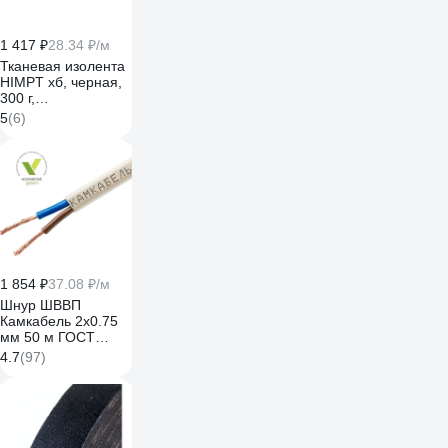
1 417 ₽
28.34 ₽/м
Тканевая изолента
HIMPT хб, черная,
300 г,
двухсторонняя, 20
5
(6)
мм, 0.4 мм 00-
00008227
1 854 ₽
37.08 ₽/м
Шнур ШВВП
Камкабель 2x0.75
мм 50 м ГОСТ
231ЯA20C0000Ъ600050М
4.7
(97)