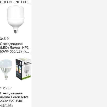
GREEN LINE LED
POWER
T8040W840E27/E40
GL E27/E40 40 Вт
колокол яркий
белый свет
Б0067027
345 ₽
Светодиодная
(LED) Лампа -HP2-
50W/4000/E27 ()
переходник Е27/
Е40 Smartbuy SBL-
HP2-50-4K-E27
1 259 ₽
Светодиодная
лампа Feron 60W
230V E27-Е40
4000K LB-65 25821
4.6
(198)