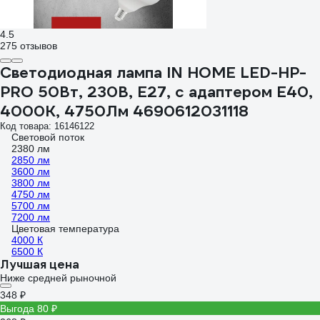
4.5
275 отзывов
Светодиодная лампа IN HOME LED-HP-
PRO 50Вт, 230В, Е27, с адаптером E40,
4000К, 4750Лм 4690612031118
Код товара: 16146122
Световой поток
2380 лм
2850 лм
3600 лм
3800 лм
4750 лм
5700 лм
7200 лм
Цветовая температура
4000 К
6500 К
Лучшая цена
Ниже средней рыночной
348 ₽
Выгода 80 ₽