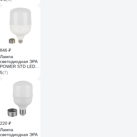
T10040W4000E27/E40
R E27/E40 R 40 Вт
колокол
нейтральный б
Б0063852
846 ₽
Лампа
светодиодная ЭРА
POWER STD LED
T140-65W-4000-
5
(7)
E27/E40 65Вт
колокол
нейтральный
белый свет E27/E40
Б0071818
220 ₽
Лампа
светодиодная ЭРА