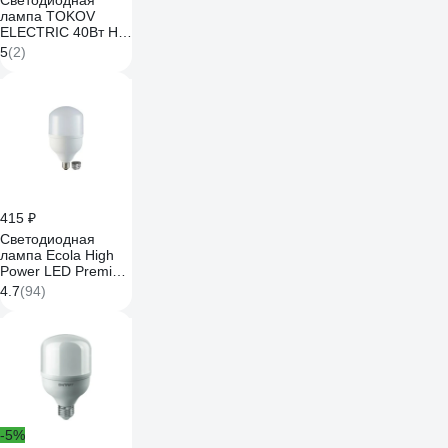
Светодиодная
лампа TOKOV
ELECTRIC 40Вт HP
4000К Е40/Е27 176-
5
(2)
264В TKE-HP-
E40/E27-40-4K
415 ₽
Светодиодная
лампа Ecola High
Power LED Premium
40W 220V универс.
4.7
(94)
E27/E40 лампа
4000K 180x110mm
HPUV40ELC
-5%