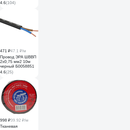
мм, 15 м, 0,3 мм,
4.6
(104)
черная Б0057181
471 ₽
47.1 ₽/м
Провод ЭРА ШВВП
2x0,75 мм2 10м
черный Б0058851
4.6
(25)
998 ₽
39.92 ₽/м
Тканевая