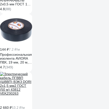
АЛЬФАКАБЕЛЬ
2х0,5 мм ГОСТ 100
м 05006
4.8
(88)
144 ₽
7.2 ₽/м
Профессиональная
изолента AVIORA
ПВХ, 19 мм, 20 м,
черная 305-030
4.7
(349)
2 660 ₽
53.2 ₽/м