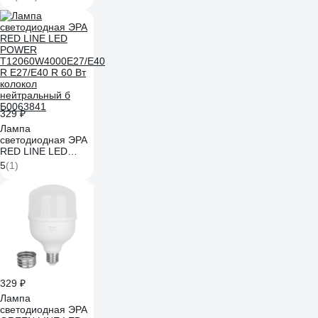
329 ₽
Лампа
светодиодная ЭРА
RED LINE LED
POWER
5
(1)
T12060W4000E27/E40
R E27/E40 R 60 Вт
колокол
нейтральный б
Б0063841
329 ₽
Лампа
светодиодная ЭРА