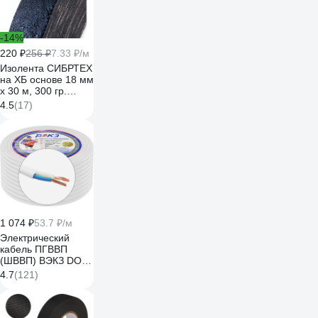
-14%
220 ₽
256 ₽
7.33 ₽/м
Изолента СИБРТЕХ
на ХБ основе 18 мм
х 30 м, 300 гр.
88762
4.5
(17)
1 074 ₽
53.7 ₽/м
Электрический
кабель ПГВВП
(ШВВП) ВЭКЗ DORI
2x1,5 мм2 ГОСТ
4.7
(121)
(20 м) 43829
VEKZ00261