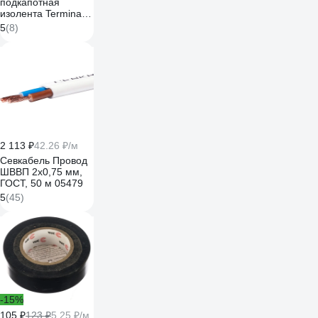
подкапотная
изолента Terminator
Izt 1925 fabric,
5
(8)
19мм х 25м,
толщина 0,25мм
2000832
2 113 ₽
42.26 ₽/м
Севкабель Провод
ШВВП 2х0,75 мм,
ГОСТ, 50 м 05479
5
(45)
-15%
105 ₽
123 ₽
5.25 ₽/м