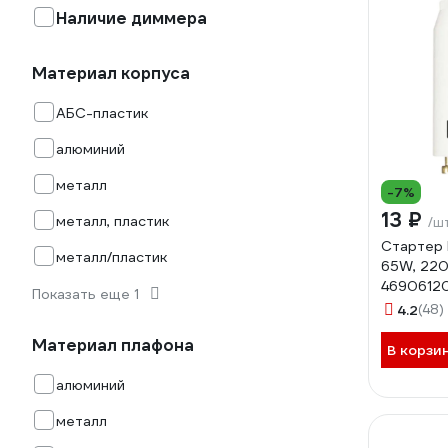
Наличие диммера
Материал корпуса
АБС-пластик
алюминий
металл
-7%
13 ₽
металл, пластик
/ш
Стартер 
металл/пластик
65W, 22
4690612
Показать еще 1
4.2
(48)
Материал плафона
В корзи
алюминий
металл