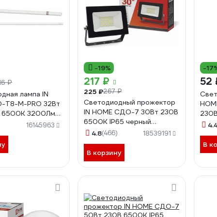
-19%
-17
217 ₽
52 
16 ₽
225 ₽
267 ₽
дная лампа IN
Свет
Светодиодный прожектор
D-T8-М-PRO 32Вт
HOME
IN HOME СДО-7 30Вт 230В
3 6500К 3200Лм
230В
6500К IP65 черный
матовая
469
4.
16145963
4690612034621
031040
4.8
(466)
18539191
ну
В к
В корзину