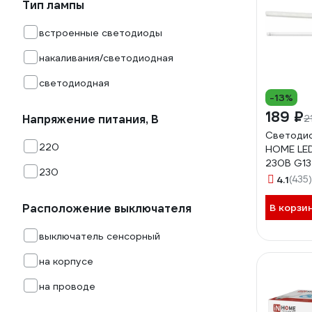
Тип лампы
встроенные светодиоды
накаливания/светодиодная
светодиодная
-13%
189 ₽
Напряжение питания, В
2
Светодио
220
HOME LE
230В G1
230
1500мм 
4.1
(435)
4690612
Расположение выключателя
В корзи
выключатель сенсорный
на корпусе
на проводе