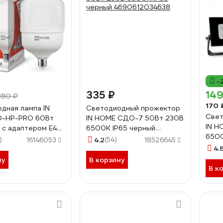
-
335 ₽
149
380 ₽
170 
дная лампа IN
Светодиодный прожектор
Свет
D-HP-PRO 60Вт
IN HOME СДО-7 50Вт 230В
IN H
 с адаптером Е40
6500К IP65 черный
6500
700Лм
4690612034638
)
4.2
(54)
16146053
18526645
4690
31132
4.
ну
В корзину
В к