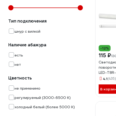
Тип подключения
шнур с вилкой
Наличие абажура
-12%
115 ₽
есть
13
Светодио
нет
поворотн
LED-T8R-
Цветность
G13R 40
4.1
(435)
600мм 4
не применимо
В корзи
регулируемый (3000-6500 К)
холодный белый (более 5000 К)