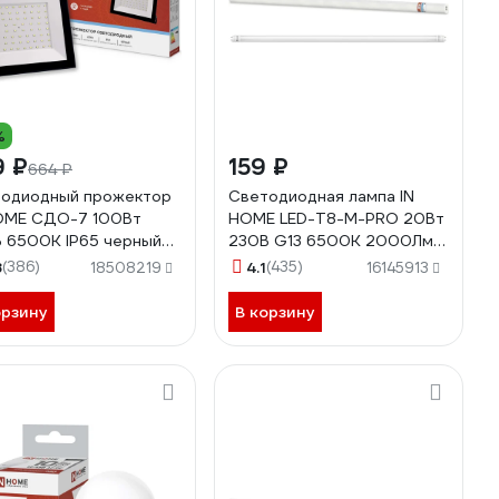
%
9 ₽
159 ₽
664 ₽
одиодный прожектор
Светодиодная лампа IN
OME СДО-7 100Вт
HOME LED-T8-М-PRO 20Вт
 6500К IP65 черный
230В G13 6500К 2000Лм
0612034652
1200мм матовая
8
(386)
4.1
(435)
18508219
16145913
4690612030999
орзину
В корзину