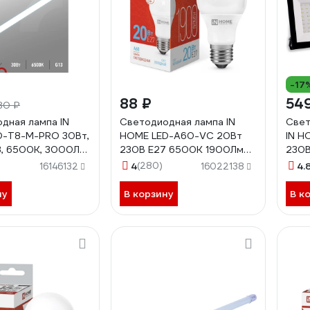
-17
88 ₽
54
80 ₽
дная лампа IN
Светодиодная лампа IN
Свет
D-T8-М-PRO 30Вт,
HOME LED-A60-VC 20Вт
IN H
3, 6500К, 3000Лм,
230В Е27 6500К 1900Лм
230В
матовая
4690612020310
469
4
(280)
4.
16146132
16022138
031026
ну
В корзину
В к