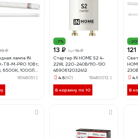
-7%
-2
13 ₽
121
09 ₽
14 ₽
/шт
дная лампа IN
Стартер IN HOME S2 4-
Свет
D-T8-М-PRO 10Вт,
22W, 220-240В/110-130
HOM
3, 6500К, 1000Лм,
4690612032412
230
атовая,
1200
4.5
(40)
4.1
16146051
16480012
отная
469
030906
ну
В корзину по 10
В к