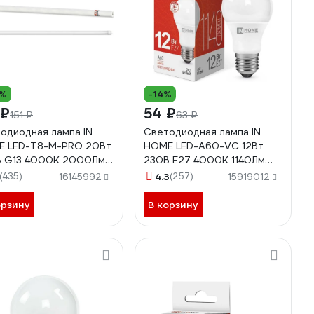
0%
-14%
 ₽
54 ₽
151 ₽
63 ₽
одиодная лампа IN
Светодиодная лампа IN
E LED-T8-М-PRO 20Вт
HOME LED-A60-VC 12Вт
В G13 4000К 2000Лм
230В Е27 4000К 1140Лм
мм матовая
4690612020242
(435)
4.3
(257)
16145992
15919012
0612030975
орзину
В корзину