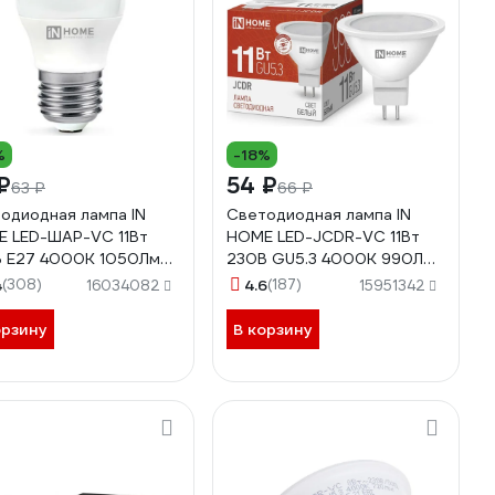
%
-18%
₽
54 ₽
63 ₽
66 ₽
одиодная лампа IN
Светодиодная лампа IN
 LED-ШАР-VC 11Вт
HOME LED-JCDR-VC 11Вт
 Е27 4000К 1050Лм
230В GU5.3 4000К 990Лм
0612020617
4690612020358
4
(308)
4.6
(187)
16034082
15951342
орзину
В корзину