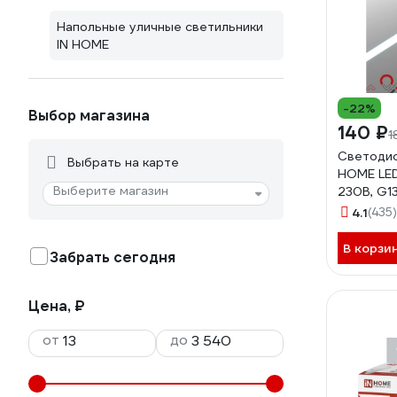
Напольные уличные светильники
IN HOME
-22%
Выбор магазина
140 ₽
1
Светодио
Выбрать на карте
HOME LE
Выберите магазин
230В, G1
1200мм, 
4.1
(435)
4690612
В корзи
Забрать сегодня
Цена, ₽
от
до