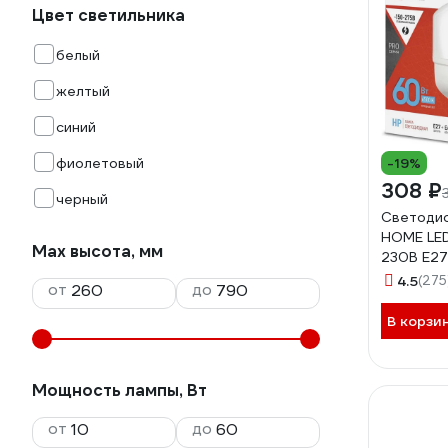
Цвет светильника
белый
желтый
синий
фиолетовый
-19%
308 ₽
черный
Светодио
HOME LE
Max высота, мм
230В E27
6500К 5
4.5
(275
от
до
46906120
В корзи
Мощность лампы, Вт
от
до