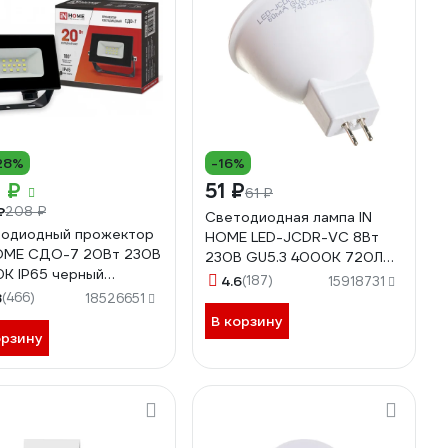
28%
-16%
 ₽
51 ₽
61 ₽
₽
208 ₽
Светодиодная лампа IN
одиодный прожектор
HOME LED-JCDR-VC 8Вт
OME СДО-7 20Вт 230В
230В GU5.3 4000К 720Лм
К IP65 черный
4690612020334
4.6
(187)
15918731
612034614
8
(466)
18526651
В корзину
орзину