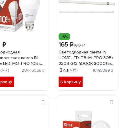
-8%
 ₽
165 ₽
180 ₽
одиодная
Светодиодная лампа IN
овольтная лампа IN
HOME LED-T8-М-PRO 30Вт
 LED-MO-PRO 10Вт,
230В G13 4000К 3000Лм
8В, Е27, 4000К, 900Лм
1200мм матовая
6
(147)
4.1
(435)
28446068
16145899
0612038032
4690612031019
орзину
В корзину