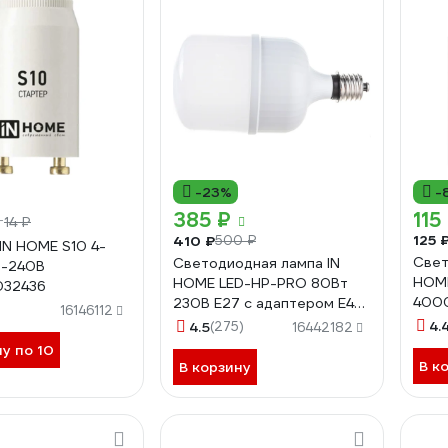
-23%
-
385 ₽
115
14 ₽
т
125 
410 ₽
500 ₽
IN HOME S10 4-
Свет
Светодиодная лампа IN
0-240В
HOME
HOME LED-HP-PRO 80Вт
032436
400
230В E27 с адаптером Е40
16146112
469
6500К 7200Лм
4.
4.5
(275)
16442182
4690612031149
ну по 10
В к
В корзину