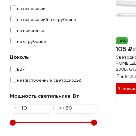
на основании
на основании/на струбцине
на прищепке
-4%
на струбцине
105 ₽
1
Цоколь
Светодио
HOME LE
E27
230В, G1
600мм, м
4.1
(435)
нет(встроенные светодиоды)
неповор
4690612
В корзи
Мощность светильника, Вт
от
до