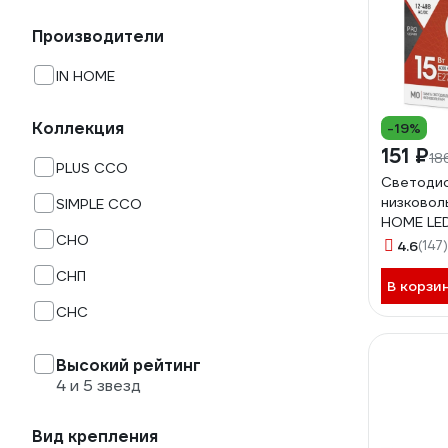
Производители
IN HOME
Коллекция
-19%
151 ₽
18
PLUS ССО
Светоди
низковол
SIMPLE ССО
HOME LE
СНО
12-48В Е
4.6
(147)
4690612
СНП
В корзи
СНС
Высокий рейтинг
4 и 5 звезд
Вид крепления