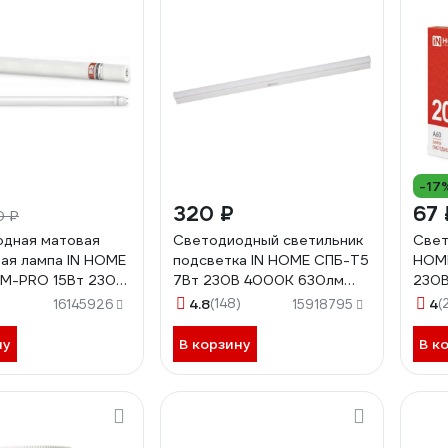
-17
320 ₽
67 
0 ₽
дная матовая
Светодиодный светильник
Свет
ая лампа IN HOME
подсветка IN HOME СПБ-Т5
HOME
М-PRO 15Вт 230В
7Вт 230B 4000К 630лм
230В
00К 1500Лм
600мм 4690612003030
469
4.8
(148)
4
(
16145926
15918795
690612030951
ну
В корзину
В к