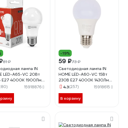
%
-19%
₽
59 ₽
81 ₽
73 ₽
одиодная лампа IN
Светодиодная лампа IN
 LED-A65-VC 20Вт
HOME LED-A60-VC 15Вт
 Е27 4000К 1900Лм
230В Е27 4000К 1430Лм
0612020303
4690612020273
280)
4.3
(257)
15918876
15918615
орзину
В корзину