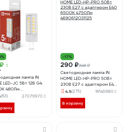
8%
-17%
 ₽
290 ₽
348 ₽
₽
Светодиодная лампа IN
одиодная лампа IN
HOME LED-HP-PRO 50Вт
 LED-JC 5Вт 12В G4
230В Е27 с адаптером E40
0К 480Лм
6500К 4750Лм
4.5
(275)
16145980
0612036083
4
(63)
4690612031125
27079970
В корзину
орзину