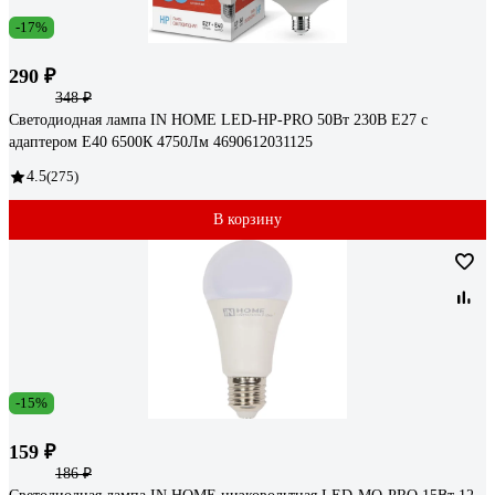
-17%
290 ₽
348 ₽
Светодиодная лампа IN HOME LED-HP-PRO 50Вт 230В Е27 с
адаптером E40 6500К 4750Лм 4690612031125
4.5
(275)
В корзину
-15%
159 ₽
186 ₽