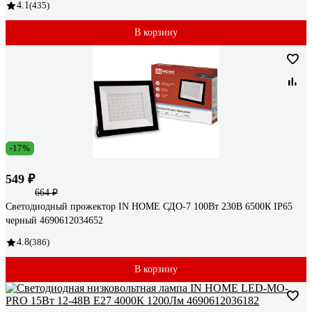
4.1
(435)
В корзину
-17%
549 ₽
664 ₽
Светодиодный прожектор IN HOME СДО-7 100Вт 230В 6500К IP65
черный 4690612034652
4.8
(386)
В корзину