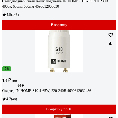
Светодиодный светильник подсветка IN HOME СПБ-Т5 7Вт 230B
4000К 630лм 600мм 4690612003030
4.8
(148)
В корзину
-7%
13 ₽
/шт
14 ₽
Стартер IN HOME S10 4-65W, 220-240В 4690612032436
4.2
(48)
В корзину по 10