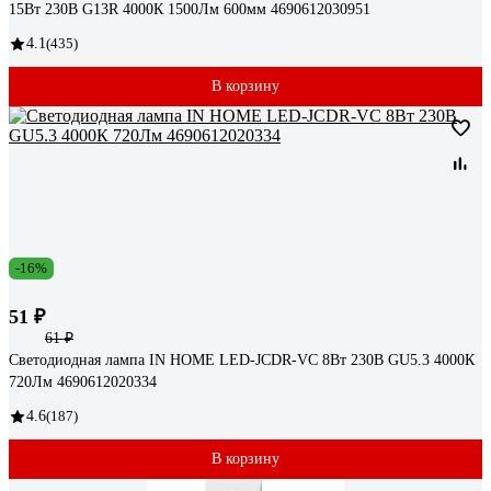
15Вт 230В G13R 4000К 1500Лм 600мм 4690612030951
4.1
(435)
В корзину
-16%
51 ₽
61 ₽
Светодиодная лампа IN HOME LED-JCDR-VC 8Вт 230В GU5.3 4000К
720Лм 4690612020334
4.6
(187)
В корзину