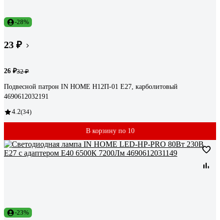
-28%
23 ₽
26 ₽
32 ₽
Подвесной патрон IN HOME Н12П-01 Е27, карболитовый
4690612032191
4.2
(34)
В корзину по 10
-23%