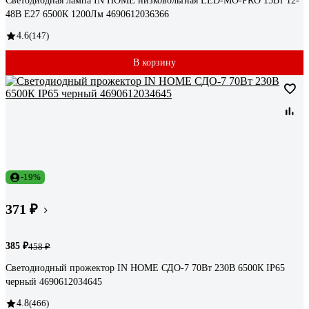
Светодиодная лампа IN HOME низковольтная LED-MO-PRO 15Вт 12-
48В Е27 6500К 1200Лм 4690612036366
4.6
(147)
В корзину
-19%
371 ₽
385 ₽
458 ₽
Светодиодный прожектор IN HOME СДО-7 70Вт 230В 6500К IP65
черный 4690612034645
4.8
(466)