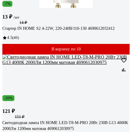
-7%
13 ₽
/шт
14 ₽
Стартер IN HOME S2 4-22W, 220-240В/110-130 4690612032412
4.5
(40)
В корзину по 10
-20%
121 ₽
151 ₽
Светодиодная лампа IN HOME LED-T8-М-PRO 20Вт 230В G13 4000К
2000Лм 1200мм матовая 4690612030975