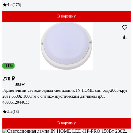
4.5
(275)
В корзину
-11%
270 ₽
303 ₽
Герметичный светодиодный светильник IN HOME спп оaд-2065-круг
20вт 6500к 1800лм с оптико-акустическим датчиком ip65
4690612044033
3.2
(13)
В корзину