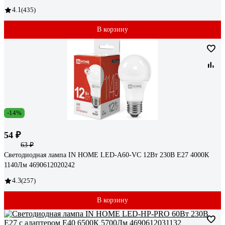
4.1
(435)
В корзину
-14%
54 ₽
63 ₽
Светодиодная лампа IN HOME LED-A60-VC 12Вт 230В Е27 4000К
1140Лм 4690612020242
4.3
(257)
В корзину