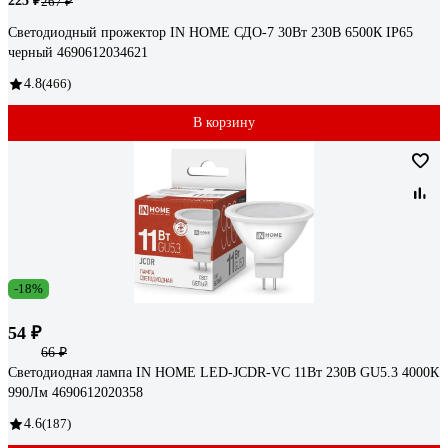
225 ₽
267 ₽
Светодиодный прожектор IN HOME СДО-7 30Вт 230В 6500К IP65
черный 4690612034621
4.8
(466)
В корзину
-18%
54 ₽
66 ₽
Светодиодная лампа IN HOME LED-JCDR-VC 11Вт 230В GU5.3 4000К
990Лм 4690612020358
4.6
(187)